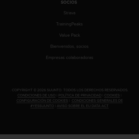
SOCIOS
c
o
Strava
n
t
TrainingPeaks
e
n
Value Pack
i
Bienvenidos, socios
d
o
Empresas colaboradoras
w
e
b
(
W
e
.
COPYRIGHT © 2026 SUUNTO.
TODOS LOS DERECHOS RESERVADOS.
CONDICIONES DE USO
|
POLÍTICA DE PRIVACIDAD
|
COOKIES
|
b
CONFIGURACIÓN DE COOKIES
|
CONDICIONES GENERALES DE
C
#YESSUUNTO
|
AVISO SOBRE EL EU DATA ACT
o
n
t
e
n