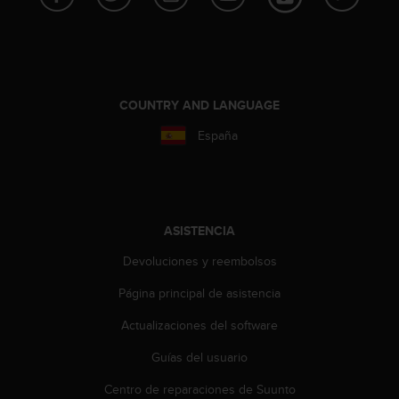
c
o
n
f
o
r
COUNTRY AND LANGUAGE
m
España
i
d
a
d
A
A
ASISTENCIA
e
Devoluciones y reembolsos
n
e
Página principal de asistencia
s
t
Actualizaciones del software
e
s
Guías del usuario
i
t
Centro de reparaciones de Suunto