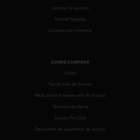
i
Centros de servicio
o
w
Tutorial Tuesday
e
b
Contacta con nosotros
d
e
a
c
u
DÓNDE COMPRAR
e
r
Outlet
d
o
Tienda web de Suunto
c
FAQs sobre la tienda web de Suunto
o
n
Términos de Venta
l
a
Suunto Pro Club
s
P
Descuento de estudiante de Suunto
a
u