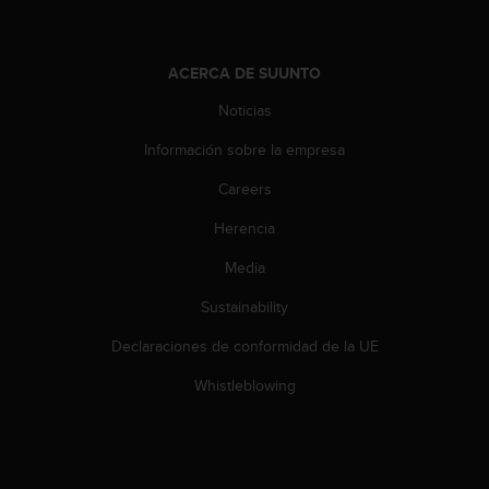
t
a
s
ACERCA DE SUUNTO
d
e
Noticias
a
Información sobre la empresa
c
c
Careers
e
s
Herencia
i
b
Media
i
l
Sustainability
i
Declaraciones de conformidad de la UE
d
a
Whistleblowing
d
p
a
r
a