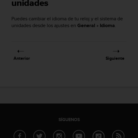
m
unidades
i
s
Puedes cambiar el idioma de tu reloj y el sistema de
o
unidades desde los ajustes en
General
»
Idioma
.
d
e
a
l
c
a
Anterior
Siguiente
n
z
a
r
e
l
n
i
v
e
SÍGUENOS
l
d
e