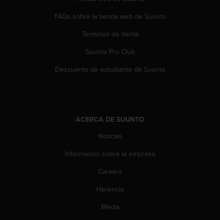
t
FAQs sobre la tienda web de Suunto
a
s
Términos de Venta
d
e
Suunto Pro Club
a
c
Descuento de estudiante de Suunto
c
e
s
i
b
ACERCA DE SUUNTO
i
Noticias
l
i
Información sobre la empresa
d
a
Careers
d
p
Herencia
a
r
Media
a