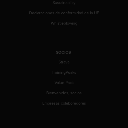
Sustainability
c
o
Declaraciones de conformidad de la UE
n
t
Whistleblowing
e
n
i
d
o
SOCIOS
w
e
Strava
b
(
TrainingPeaks
W
Value Pack
e
b
Bienvenidos, socios
C
o
Empresas colaboradoras
n
t
e
n