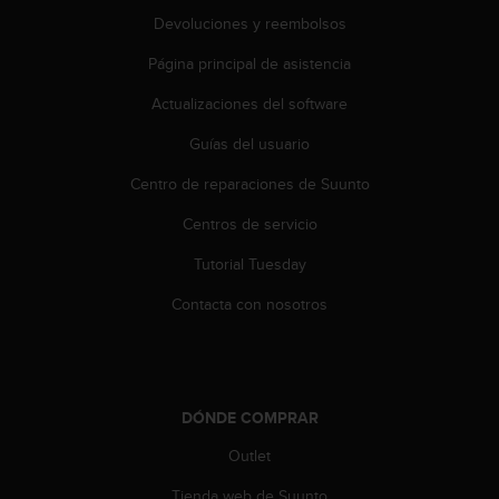
i
Devoluciones y reembolsos
o
w
Página principal de asistencia
e
b
Actualizaciones del software
d
e
Guías del usuario
a
Centro de reparaciones de Suunto
c
u
Centros de servicio
e
r
Tutorial Tuesday
d
o
Contacta con nosotros
c
o
n
l
a
DÓNDE COMPRAR
s
P
Outlet
a
Tienda web de Suunto
u