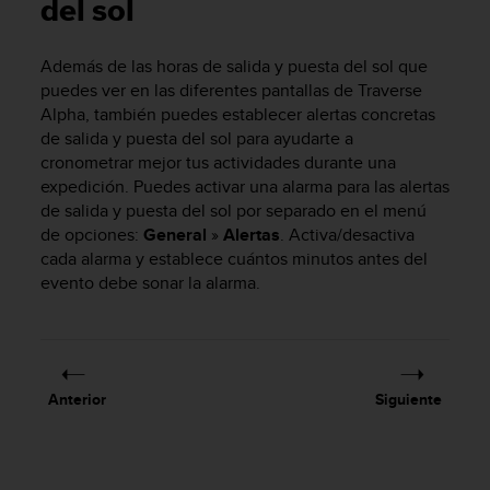
m
del sol
i
s
Además de las horas de salida y puesta del sol que
o
puedes ver en las diferentes pantallas de Traverse
d
e
Alpha, también puedes establecer alertas concretas
a
de salida y puesta del sol para ayudarte a
l
cronometrar mejor tus actividades durante una
c
expedición. Puedes activar una alarma para las alertas
a
de salida y puesta del sol por separado en el menú
n
de opciones:
General
»
Alertas
. Activa/desactiva
z
cada alarma y establece cuántos minutos antes del
a
evento debe sonar la alarma.
r
e
l
n
i
v
Anterior
Siguiente
e
l
d
e