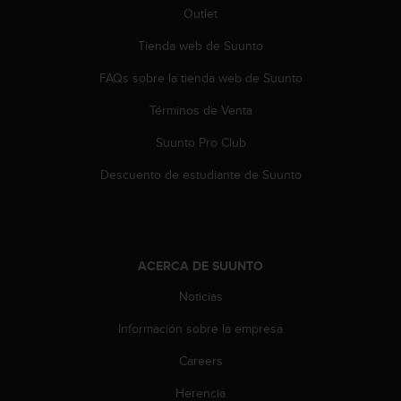
s
Outlet
,
Tienda web de Suunto
W
C
FAQs sobre la tienda web de Suunto
A
G
Términos de Venta
)
2
Suunto Pro Club
.
0
Descuento de estudiante de Suunto
y
o
t
r
a
ACERCA DE SUUNTO
s
Noticias
n
o
Información sobre la empresa
r
m
Careers
a
s
Herencia