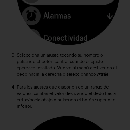
c
o
n
f
o
r
m
i
d
Selecciona un ajuste tocando su nombre o
a
pulsando el botón central cuando el ajuste
d
aparezca resaltado. Vuelve al menú deslizando el
A
A
dedo hacia la derecha o seleccionando
Atrás
.
e
n
Para los ajustes que disponen de un rango de
e
valores, cambia el valor deslizando el dedo hacia
s
arriba/hacia abajo o pulsando el botón superior o
t
inferior.
e
s
i
t