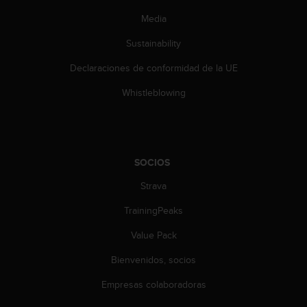
d
e
Media
a
Sustainability
c
c
Declaraciones de conformidad de la UE
e
s
Whistleblowing
i
b
i
l
i
SOCIOS
d
a
Strava
d
.
TrainingPeaks
P
Value Pack
o
n
Bienvenidos, socios
t
e
Empresas colaboradoras
e
n