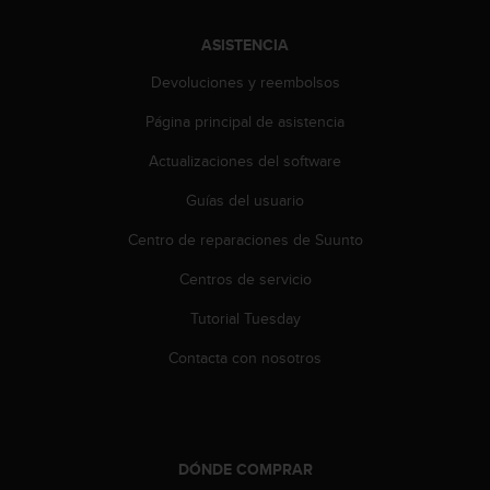
t
A
c
ASISTENCIA
c
Devoluciones y reembolsos
e
s
Página principal de asistencia
s
i
Actualizaciones del software
b
i
Guías del usuario
l
Centro de reparaciones de Suunto
i
t
Centros de servicio
y
G
Tutorial Tuesday
u
i
Contacta con nosotros
d
e
l
i
n
DÓNDE COMPRAR
e