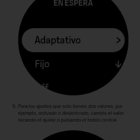
i
o
w
e
b
d
e
a
c
u
e
r
d
o
c
o
n
Para los ajustes que solo tienen dos valores, por
l
ejemplo, activado o desactivado, cambia el valor
a
tocando el ajuste o pulsando el botón central.
s
P
a
u