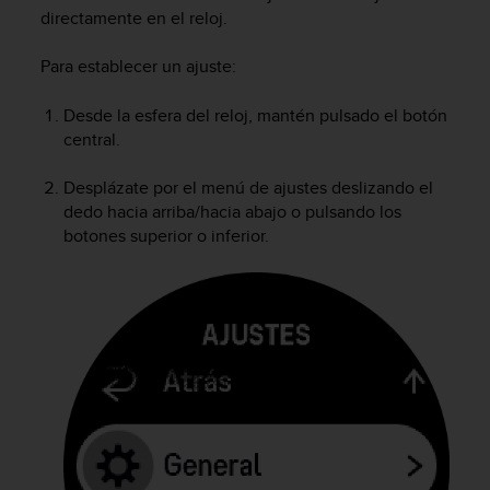
m
directamente en el reloj.
i
s
Para establecer un ajuste:
o
d
e
Desde la esfera del reloj, mantén pulsado el botón
a
central.
l
c
Desplázate por el menú de ajustes deslizando el
a
dedo hacia arriba/hacia abajo o pulsando los
n
botones superior o inferior.
z
a
r
e
l
n
i
v
e
l
d
e