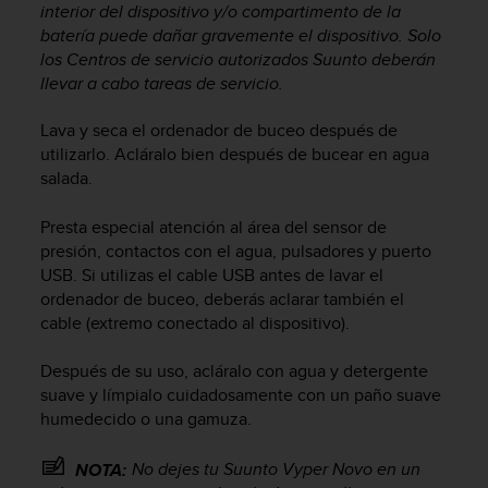
interior del dispositivo y/o compartimento de la
c
batería puede dañar gravemente el dispositivo. Solo
o
n
los Centros de servicio autorizados Suunto deberán
f
llevar a cabo tareas de servicio.
o
r
Lava y seca el ordenador de buceo después de
m
utilizarlo. Acláralo bien después de bucear en agua
i
salada.
d
a
Presta especial atención al área del sensor de
d
presión, contactos con el agua, pulsadores y puerto
A
USB. Si utilizas el cable USB antes de lavar el
A
ordenador de buceo, deberás aclarar también el
e
n
cable (extremo conectado al dispositivo).
e
s
Después de su uso, acláralo con agua y detergente
t
suave y límpialo cuidadosamente con un paño suave
e
humedecido o una gamuza.
s
i
No dejes tu
Suunto Vyper Novo
en un
NOTA:
t