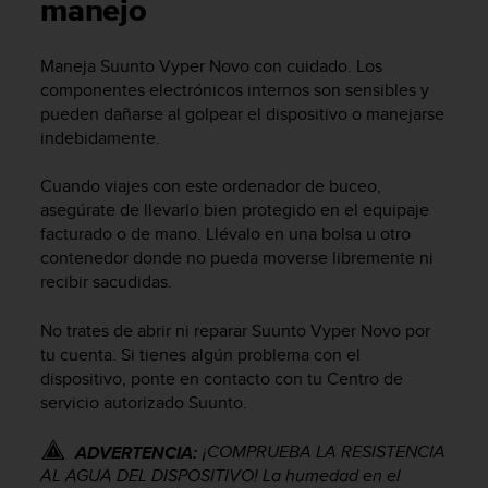
m
manejo
i
s
Maneja
Suunto Vyper Novo
con cuidado. Los
o
componentes electrónicos internos son sensibles y
d
e
pueden dañarse al golpear el dispositivo o manejarse
a
indebidamente.
l
c
Cuando viajes con este ordenador de buceo,
a
asegúrate de llevarlo bien protegido en el equipaje
n
facturado o de mano. Llévalo en una bolsa u otro
z
contenedor donde no pueda moverse libremente ni
a
recibir sacudidas.
r
e
l
No trates de abrir ni reparar
Suunto Vyper Novo
por
n
tu cuenta. Si tienes algún problema con el
i
dispositivo, ponte en contacto con tu Centro de
v
servicio autorizado Suunto.
e
l
¡COMPRUEBA LA RESISTENCIA
ADVERTENCIA:
d
AL AGUA DEL DISPOSITIVO! La humedad en el
e