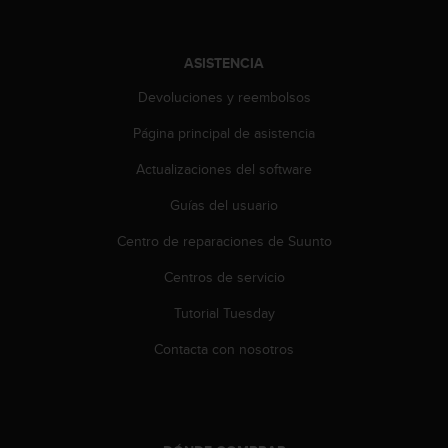
c
o
n
ASISTENCIA
t
e
Devoluciones y reembolsos
n
i
Página principal de asistencia
d
Actualizaciones del software
o
w
Guías del usuario
e
b
Centro de reparaciones de Suunto
(
W
Centros de servicio
e
b
Tutorial Tuesday
C
Contacta con nosotros
o
n
t
e
n