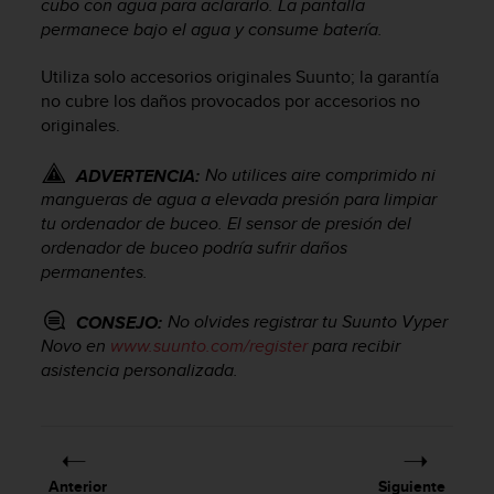
cubo con agua para aclararlo. La pantalla
i
permanece bajo el agua y consume batería.
o
w
e
Utiliza solo accesorios originales Suunto; la garantía
b
no cubre los daños provocados por accesorios no
d
originales.
e
a
No utilices aire comprimido ni
ADVERTENCIA:
c
mangueras de agua a elevada presión para limpiar
u
tu ordenador de buceo. El sensor de presión del
e
ordenador de buceo podría sufrir daños
r
d
permanentes.
o
c
No olvides registrar tu
Suunto Vyper
CONSEJO:
o
Novo
en
www.suunto.com/register
para recibir
n
asistencia personalizada.
l
a
s
P
a
Anterior
Siguiente
u