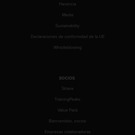
Herencia
s
,
Media
W
C
Sustainability
A
G
Declaraciones de conformidad de la UE
)
2
Whistleblowing
.
0
y
o
t
SOCIOS
r
Strava
a
s
TrainingPeaks
n
o
Value Pack
r
m
Bienvenidos, socios
a
s
Empresas colaboradoras