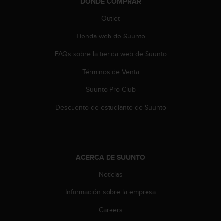
t
DÓNDE COMPRAR
A
Outlet
c
c
Tienda web de Suunto
e
s
FAQs sobre la tienda web de Suunto
s
i
Términos de Venta
b
Suunto Pro Club
i
l
Descuento de estudiante de Suunto
i
t
y
G
u
ACERCA DE SUUNTO
i
d
Noticias
e
l
Información sobre la empresa
i
n
Careers
e