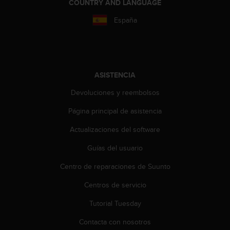
COUNTRY AND LANGUAGE
i
o
España
w
e
b
d
e
a
ASISTENCIA
c
Devoluciones y reembolsos
u
e
Página principal de asistencia
r
d
Actualizaciones del software
o
c
Guías del usuario
o
Centro de reparaciones de Suunto
n
l
Centros de servicio
a
s
Tutorial Tuesday
P
a
Contacta con nosotros
u