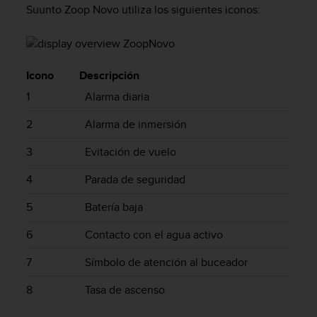
m
Suunto Zoop Novo
utiliza los siguientes iconos:
i
s
o
d
e
Icono
Descripción
a
1
Alarma diaria
l
c
2
Alarma de inmersión
a
n
3
Evitación de vuelo
z
a
4
Parada de seguridad
r
e
5
Batería baja
l
n
6
Contacto con el agua activo
i
v
7
Símbolo de atención al buceador
e
l
8
Tasa de ascenso
d
e