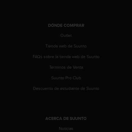
t
a
s
d
DÓNDE COMPRAR
e
a
Outlet
c
Tienda web de Suunto
c
e
FAQs sobre la tienda web de Suunto
s
i
Términos de Venta
b
i
Suunto Pro Club
l
i
Descuento de estudiante de Suunto
d
a
d
p
a
ACERCA DE SUUNTO
r
Noticias
a