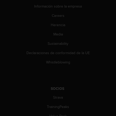
c
Información sobre la empresa
o
n
Careers
t
e
Herencia
n
i
Media
d
Sustainability
o
w
Declaraciones de conformidad de la UE
e
b
Whistleblowing
(
W
e
b
C
SOCIOS
o
n
Strava
t
e
TrainingPeaks
n
Value Pack