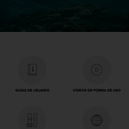
c
o
n
t
e
n
i
d
o
w
e
b
(
W
e
b
GUÍAS DE USUARIO
VÍDEOS DE FORMA DE USO
C
o
n
t
e
n