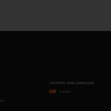
COUNTRY AND LANGUAGE
España
aks