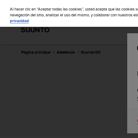
S
Sus
u
Al hacer clic en “Aceptar todas las cookies”, usted acepta que las cookies 
u
navegación del sitio, analizar el uso del mismo, y colaborar con nuestros e
privacidad
n
t
o
m
a
n
Página principal
Asistencia
Suunto DX
t
i
e
n
e
s
u
c
o
m
p
r
o