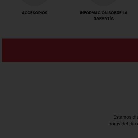
t
A
c
ACCESORIOS
INFORMACIÓN SOBRE LA
GARANTÍA
c
e
s
s
i
b
i
l
i
t
y
G
u
i
d
e
Estamos dis
l
horas del día
i
n
e