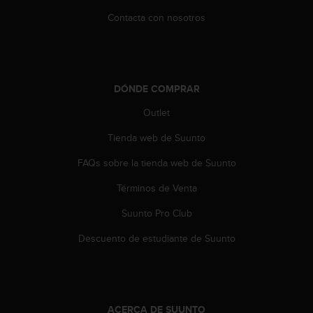
t
Contacta con nosotros
a
s
d
e
a
DÓNDE COMPRAR
c
c
Outlet
e
Tienda web de Suunto
s
i
FAQs sobre la tienda web de Suunto
b
i
Términos de Venta
l
i
Suunto Pro Club
d
a
Descuento de estudiante de Suunto
d
p
a
r
a
ACERCA DE SUUNTO