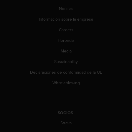
c
Noticias
o
n
Información sobre la empresa
t
e
Careers
n
i
Herencia
d
o
Media
w
Sustainability
e
b
Declaraciones de conformidad de la UE
(
W
Whistleblowing
e
b
C
o
n
SOCIOS
t
e
Strava
n