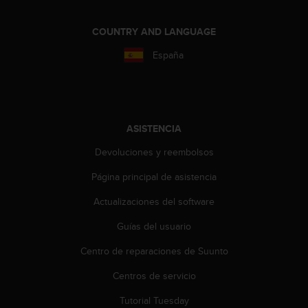
i
o
w
COUNTRY AND LANGUAGE
e
España
b
d
e
a
c
u
ASISTENCIA
e
Devoluciones y reembolsos
r
d
Página principal de asistencia
o
c
Actualizaciones del software
o
n
Guías del usuario
l
Centro de reparaciones de Suunto
a
s
Centros de servicio
P
a
Tutorial Tuesday
u