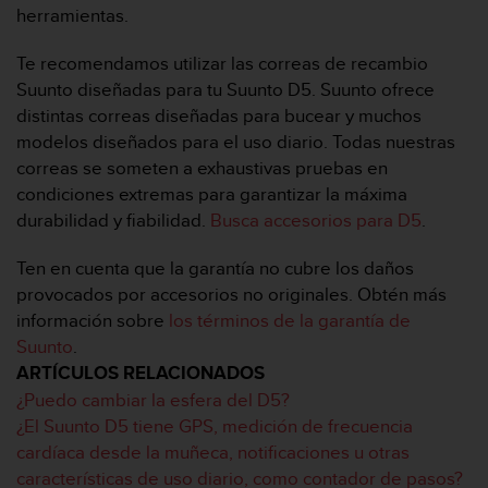
m
herramientas.
i
s
Te recomendamos utilizar las correas de recambio
o
Suunto diseñadas para tu Suunto D5. Suunto ofrece
d
e
distintas correas diseñadas para bucear y muchos
a
modelos diseñados para el uso diario. Todas nuestras
l
correas se someten a exhaustivas pruebas en
c
condiciones extremas para garantizar la máxima
a
durabilidad y fiabilidad.
Busca accesorios para D5
.
n
z
a
Ten en cuenta que la garantía no cubre los daños
r
provocados por accesorios no originales. Obtén más
e
información sobre
los términos de la garantía de
l
Suunto
.
n
ARTÍCULOS RELACIONADOS
i
v
¿Puedo cambiar la esfera del D5?
e
¿El Suunto D5 tiene GPS, medición de frecuencia
l
cardíaca desde la muñeca, notificaciones u otras
d
características de uso diario, como contador de pasos?
e