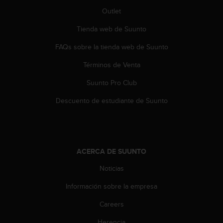
i
Outlet
o
w
Tienda web de Suunto
e
b
FAQs sobre la tienda web de Suunto
d
e
Términos de Venta
a
c
Suunto Pro Club
u
Descuento de estudiante de Suunto
e
r
d
o
c
ACERCA DE SUUNTO
o
n
Noticias
l
a
Información sobre la empresa
s
P
Careers
a
u
Herencia