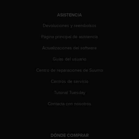
c
o
ASISTENCIA
n
f
Devoluciones y reembolsos
o
r
Página principal de asistencia
m
i
Actualizaciones del software
d
Guías del usuario
a
d
Centro de reparaciones de Suunto
A
A
Centros de servicio
e
n
Tutorial Tuesday
e
s
Contacta con nosotros
t
e
s
i
t
DÓNDE COMPRAR