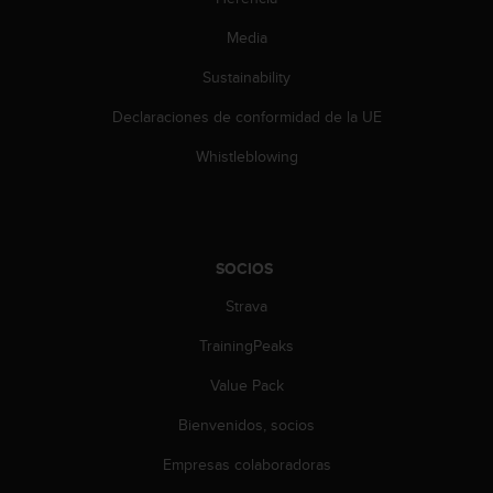
t
Media
a
s
Sustainability
d
e
Declaraciones de conformidad de la UE
a
c
Whistleblowing
c
e
s
i
b
SOCIOS
i
l
Strava
i
TrainingPeaks
d
a
Value Pack
d
p
Bienvenidos, socios
a
r
Empresas colaboradoras
a