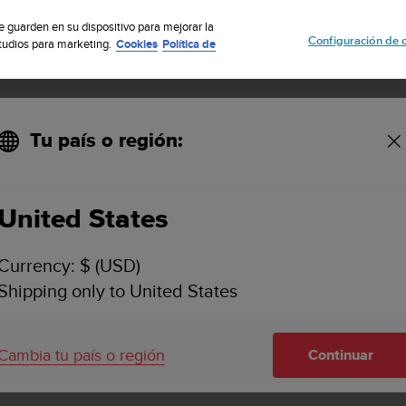
cribete a nuestro boletín y obtén un 5% de descuento
| Devolución grat
se guarden en su dispositivo para mejorar la
Configuración de 
studios para marketing.
Cookies
Política de
Tu país o región:
Smart Sensor Belt Black - Tamaño S
United States
Currency: $ (USD)
Shipping only to United States
Cambia tu país o región
Continuar