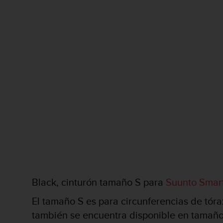
c
o
n
f
o
r
m
i
d
a
d
A
A
e
n
e
s
t
Black, cinturón tamaño S para
Suunto Smar
e
s
El tamaño S es para circunferencias de tór
i
también se encuentra disponible en tamañ
t