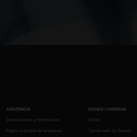
t
A
c
c
e
s
s
i
b
i
l
i
t
y
G
u
i
d
ASISTENCIA
DÓNDE COMPRAR
e
l
Devoluciones y reembolsos
Outlet
i
n
Página principal de asistencia
Tienda web de Suunto
e