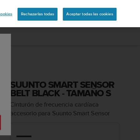
uita
cookies
Rechazarlas todas
Aceptar todas las cookies
SUUNTO SMART SENSOR
BELT BLACK - TAMAÑO S
Cinturón de frecuencia cardíaca
accesorio para Suunto Smart Sensor