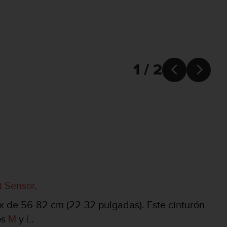
1 / 2


t Sensor
.
ax de 56-82 cm (22-32 pulgadas). Este cinturón
os
M
y
L
.