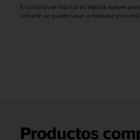
i
El cinturón se fabrica en tejidos suaves pa
o
w
cinturón se puede lavar a máquina (recuerda
e
b
d
e
a
c
u
e
r
d
o
c
o
n
l
a
s
Productos comp
P
a
u