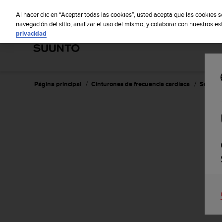
S
Sus
u
Al hacer clic en “Aceptar todas las cookies”, usted acepta que las cookies 
u
navegación del sitio, analizar el uso del mismo, y colaborar con nuestros e
privacidad
n
t
o
m
a
n
Página principal
Cinturones de frecuencia cardíaca
Suunto 
t
i
e
n
e
s
u
c
o
m
p
r
o