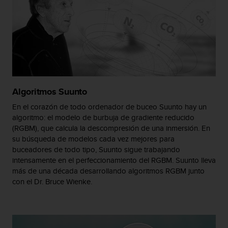
t
a
s
d
e
a
c
c
e
Algoritmos Suunto
s
En el corazón de todo ordenador de buceo Suunto hay un
i
algoritmo: el modelo de burbuja de gradiente reducido
b
(RGBM), que calcula la descompresión de una inmersión. En
i
su búsqueda de modelos cada vez mejores para
l
buceadores de todo tipo, Suunto sigue trabajando
i
intensamente en el perfeccionamiento del RGBM. Suunto lleva
d
más de una década desarrollando algoritmos RGBM junto
a
con el Dr. Bruce Wienke.
d
p
a
r
a