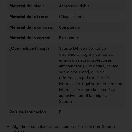
s
Material del bisel:
Acero inoxidable
,
W
Material de la lente:
Cristal mineral
C
Material de la carcasa:
Compuesto
A
G
Material de la correa:
Elastómero
)
2
¿Qué incluye la caja?
Suunto D4i con correa de
.
elastómero negra y correa de
0
extensión negra, protectores
y
antiarañazos (2 unidades), folleto
o
sobre seguridad, guía de
t
referencia rápida, folleto de
r
información legal sobre buceo con
a
información sobre la garantía y
s
adhesivo con el logotipo de
n
Suunto
o
r
País de fabricación
FI
m
a
Algoritmo completo de descompresión continua: Suunto
s