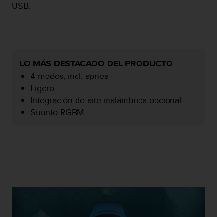
USB.
c
o
n
f
o
r
LO MÁS DESTACADO DEL PRODUCTO
m
i
4 modos, incl. apnea
d
Ligero
a
Integración de aire inalámbrica opcional
d
Suunto RGBM
A
A
e
n
e
s
t
e
s
i
t