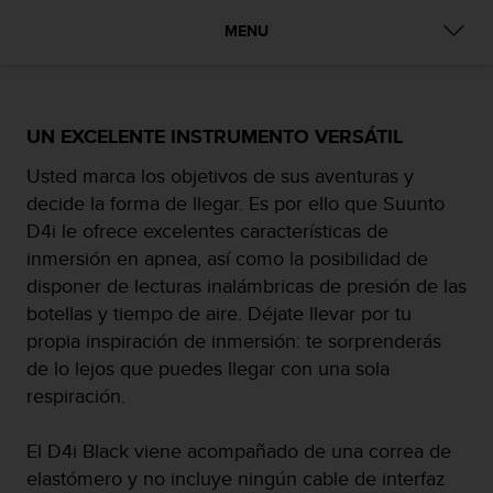
m
i
MENU
s
o
d
e
a
UN EXCELENTE INSTRUMENTO VERSÁTIL
l
Usted marca los objetivos de sus aventuras y
c
a
decide la forma de llegar. Es por ello que Suunto
n
D4i le ofrece excelentes características de
z
inmersión en apnea, así como la posibilidad de
a
disponer de lecturas inalámbricas de presión de las
r
e
botellas y tiempo de aire. Déjate llevar por tu
l
propia inspiración de inmersión: te sorprenderás
n
de lo lejos que puedes llegar con una sola
i
respiración.
v
e
l
El D4i Black viene acompañado de una correa de
d
elastómero y no incluye ningún cable de interfaz
e