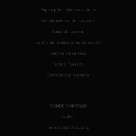
c
Página principal de asistencia
c
e
Actualizaciones del software
d
e
Guías del usuario
r
a
Centro de reparaciones de Suunto
l
Centros de servicio
a
i
Tutorial Tuesday
n
f
Contacta con nosotros
o
r
m
a
c
DÓNDE COMPRAR
i
ó
Outlet
n
c
Tienda web de Suunto
o