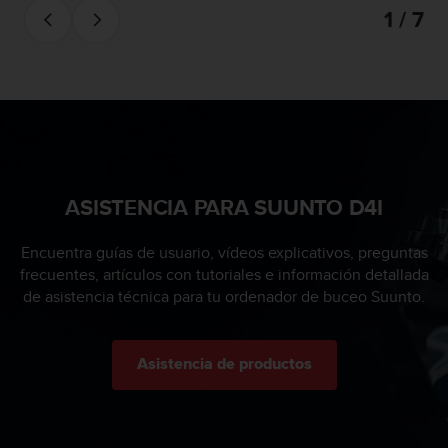
0
1 / 7
0
(
l
l
a
m
a
d
a
ASISTENCIA PARA SUUNTO D4I
g
r
Encuentra guías de usuario, vídeos explicativos, preguntas
a
frecuentes, artículos con tutoriales e información detallada
t
u
de asistencia técnica para tu ordenador de buceo Suunto.
i
t
a
Asistencia de productos
)
s
i
t