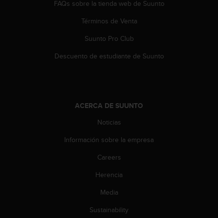
FAQs sobre la tienda web de Suunto
n
t
Términos de Venta
e
n
Suunto Pro Club
i
d
Descuento de estudiante de Suunto
a
e
n
e
s
ACERCA DE SUUNTO
t
e
Noticias
s
Información sobre la empresa
i
t
Careers
i
o
Herencia
w
e
Media
b
.
Sustainability