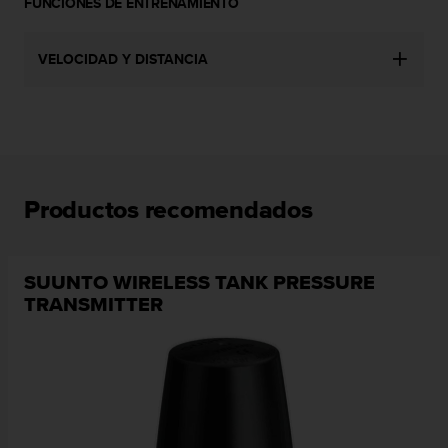
FUNCIONES DE ENTRENAMIENTO
n
t
o
VELOCIDAD Y DISTANCIA
d
e
S
e
r
v
i
Productos recomendados
c
i
o
a
SUUNTO WIRELESS TANK PRESSURE
l
TRANSMITTER
C
l
i
e
n
t
e