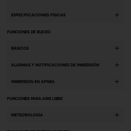
c
o
ESPECIFICACIONES FÍSICAS
n
t
a
FUNCIONES DE BUCEO
c
t
o
BÁSICOS
c
o
n
ALARMAS Y NOTIFICACIONES DE INMERSIÓN
e
l
d
INMERSIÓN EN APNEA
e
p
FUNCIONES PARA AIRE LIBRE
a
r
t
METEOROLOGÍA
a
m
e