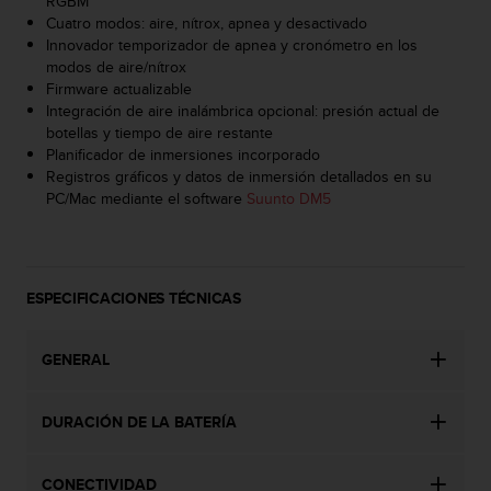
RGBM
d
Cuatro modos: aire, nítrox, apnea y desactivado
e
Innovador temporizador de apnea y cronómetro en los
a
modos de aire/nítrox
c
Firmware actualizable
c
Integración de aire inalámbrica opcional: presión actual de
e
botellas y tiempo de aire restante
s
Planificador de inmersiones incorporado
i
Registros gráficos y datos de inmersión detallados en su
b
PC/Mac mediante el software
Suunto DM5
i
l
i
d
a
ESPECIFICACIONES TÉCNICAS
d
.
P
GENERAL
o
n
t
DURACIÓN DE LA BATERÍA
e
e
CONECTIVIDAD
n