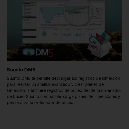
c
o
n
t
e
n
i
d
o
w
e
b
Suunto DM5
(
W
Suunto DM5 te permite descargar tus registros de inmersión
e
para realizar un análisis avanzado y crear planes de
b
inmersión. Transfiere registros de buceo desde tu ordenador
C
de buceo Suunto compatible, carga planes de inmersiones y
o
personaliza tu ordenador de buceo.
n
t
e
n