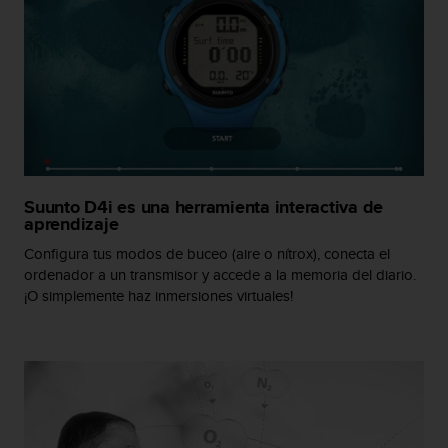
i
o
w
e
b
d
e
a
c
u
Suunto D4i es una herramienta interactiva de
e
aprendizaje
r
d
Configura tus modos de buceo (aire o nítrox), conecta el
o
ordenador a un transmisor y accede a la memoria del diario.
c
¡O simplemente haz inmersiones virtuales!
o
n
l
a
s
P
a
u