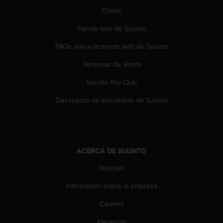
n
Outlet
t
e
Tienda web de Suunto
n
i
FAQs sobre la tienda web de Suunto
d
Términos de Venta
a
e
Suunto Pro Club
n
e
Descuento de estudiante de Suunto
s
t
e
s
i
ACERCA DE SUUNTO
t
i
Noticias
o
w
Información sobre la empresa
e
Careers
b
.
Herencia