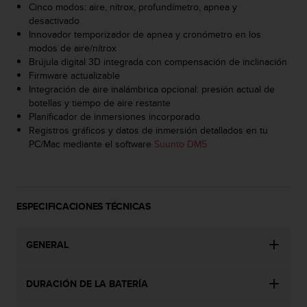
d
Cinco modos: aire, nítrox, profundímetro, apnea y
e
desactivado
a
Innovador temporizador de apnea y cronómetro en los
c
modos de aire/nítrox
c
Brújula digital 3D integrada con compensación de inclinación
e
Firmware actualizable
s
Integración de aire inalámbrica opcional: presión actual de
i
botellas y tiempo de aire restante
b
Planificador de inmersiones incorporado
i
Registros gráficos y datos de inmersión detallados en tu
l
PC/Mac mediante el software
Suunto DM5
i
d
a
d
ESPECIFICACIONES TÉCNICAS
.
P
o
GENERAL
n
t
e
DURACIÓN DE LA BATERÍA
e
n