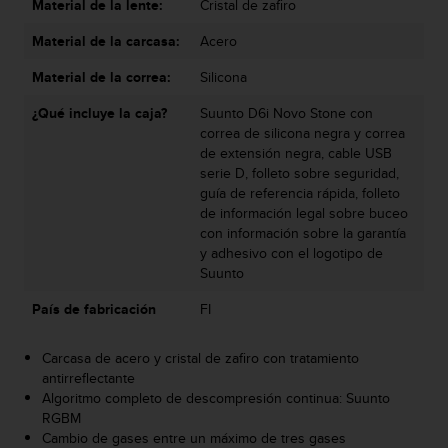
Material de la lente:
Cristal de zafiro
s
,
Material de la carcasa:
Acero
W
C
Material de la correa:
Silicona
A
¿Qué incluye la caja?
Suunto D6i Novo Stone con
G
correa de silicona negra y correa
)
de extensión negra, cable USB
2
serie D, folleto sobre seguridad,
.
guía de referencia rápida, folleto
0
de información legal sobre buceo
y
con información sobre la garantía
o
y adhesivo con el logotipo de
t
Suunto
r
a
País de fabricación
FI
s
n
o
Carcasa de acero y cristal de zafiro con tratamiento
r
antirreflectante
m
Algoritmo completo de descompresión continua: Suunto
a
RGBM
s
Cambio de gases entre un máximo de tres gases