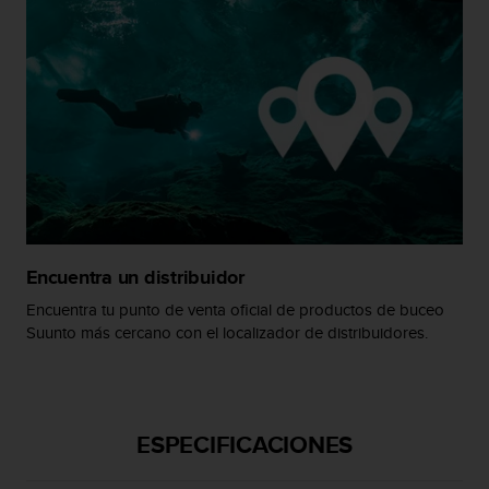
c
o
n
t
e
n
i
d
o
w
e
b
(
Encuentra un distribuidor
W
Encuentra tu punto de venta oficial de productos de buceo
e
Suunto más cercano con el localizador de distribuidores.
b
C
o
n
t
ESPECIFICACIONES
e
n