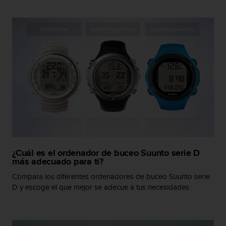
i
o
w
e
b
d
e
a
c
u
e
r
d
o
c
¿Cuál es el ordenador de buceo Suunto serie D
o
más adecuado para ti?
n
l
Compara los diferentes ordenadores de buceo Suunto serie
a
D y escoge el que mejor se adecue a tus necesidades.
s
P
a
u