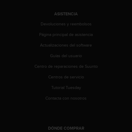
c
c
ASISTENCIA
e
d
Devoluciones y reembolsos
e
Página principal de asistencia
r
a
Actualizaciones del software
l
a
Guías del usuario
i
n
Centro de reparaciones de Suunto
f
o
Centros de servicio
r
Tutorial Tuesday
m
a
Contacta con nosotros
c
i
ó
n
c
DÓNDE COMPRAR
o