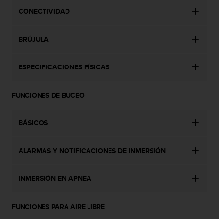
c
CONECTIVIDAD
o
n
t
BRÚJULA
a
c
t
ESPECIFICACIONES FÍSICAS
o
c
FUNCIONES DE BUCEO
o
n
e
BÁSICOS
l
d
e
ALARMAS Y NOTIFICACIONES DE INMERSIÓN
p
a
r
INMERSIÓN EN APNEA
t
a
m
FUNCIONES PARA AIRE LIBRE
e