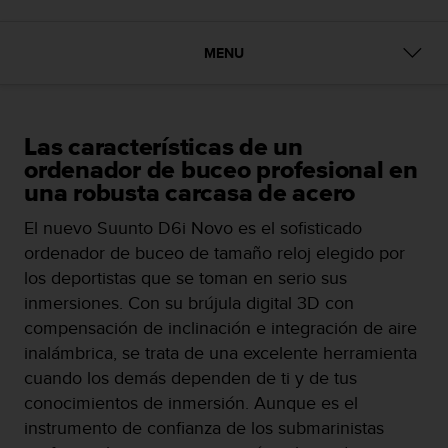
m
i
s
MENU
o
d
e
a
l
Las características de un
c
ordenador de buceo profesional en
a
una robusta carcasa de acero
n
z
El nuevo Suunto D6i Novo es el sofisticado
a
ordenador de buceo de tamaño reloj elegido por
r
los deportistas que se toman en serio sus
e
inmersiones. Con su brújula digital 3D con
l
n
compensación de inclinación e integración de aire
i
inalámbrica, se trata de una excelente herramienta
v
cuando los demás dependen de ti y de tus
e
conocimientos de inmersión. Aunque es el
l
d
instrumento de confianza de los submarinistas
e