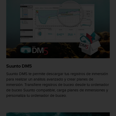
t
a
s
d
e
a
c
c
e
s
i
b
Suunto DM5
i
l
Suunto DM5 te permite descargar tus registros de inmersión
i
para realizar un análisis avanzado y crear planes de
d
inmersión. Transfiere registros de buceo desde tu ordenador
a
de buceo Suunto compatible, carga planes de inmersiones y
d
personaliza tu ordenador de buceo.
p
a
r
a