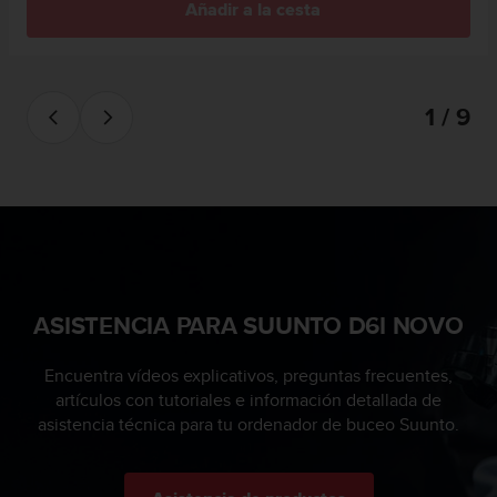
Añadir a la cesta
0
0
(
l
l
1 / 9
a
m
a
d
a
g
r
a
t
ASISTENCIA PARA SUUNTO D6I NOVO
u
i
t
Encuentra vídeos explicativos, preguntas frecuentes,
a
artículos con tutoriales e información detallada de
)
asistencia técnica para tu ordenador de buceo Suunto.
s
i
t