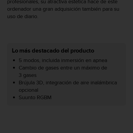
profesionales, su atractiva estética hace de este
c
ordenador una gran adquisición también para su
o
uso de diario.
n
f
o
r
m
i
Lo más destacado del producto
d
a
5 modos, incluida inmersión en apnea
d
Cambio de gases entre un máximo de
A
3 gases
A
e
Brújula 3D, integración de aire inalámbrica
n
opcional
e
Suunto RGBM
s
t
e
s
i
t