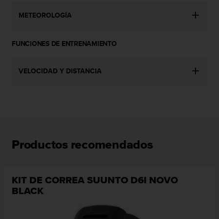
n
t
METEOROLOGÍA
o
d
FUNCIONES DE ENTRENAMIENTO
e
S
e
VELOCIDAD Y DISTANCIA
r
v
i
c
i
o
a
l
Productos recomendados
C
l
i
KIT DE CORREA SUUNTO D6I NOVO
e
BLACK
n
t
e