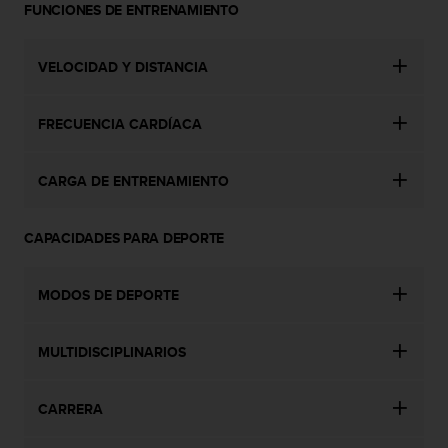
FUNCIONES DE ENTRENAMIENTO
s
,
W
VELOCIDAD Y DISTANCIA
C
A
G
FRECUENCIA CARDÍACA
)
2
.
CARGA DE ENTRENAMIENTO
0
y
o
CAPACIDADES PARA DEPORTE
t
r
a
MODOS DE DEPORTE
s
n
MULTIDISCIPLINARIOS
o
r
m
CARRERA
a
s