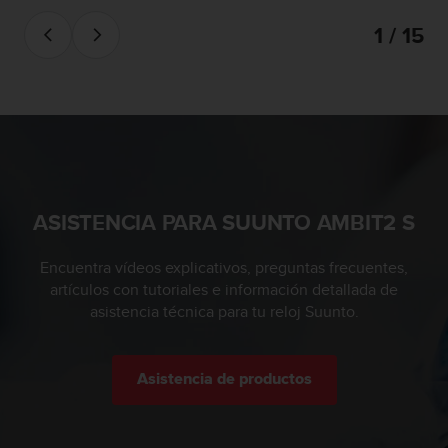
n
1 / 15
t
o
d
e
S
e
r
v
i
c
ASISTENCIA PARA SUUNTO AMBIT2 S
i
o
Encuentra vídeos explicativos, preguntas frecuentes,
a
artículos con tutoriales e información detallada de
l
C
asistencia técnica para tu reloj Suunto.
l
i
e
Asistencia de productos
n
t
e