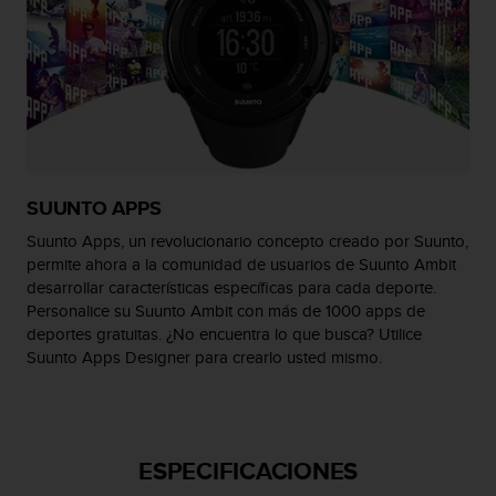
i
o
w
e
b
d
e
a
c
SUUNTO APPS
u
e
Suunto Apps, un revolucionario concepto creado por Suunto,
r
permite ahora a la comunidad de usuarios de Suunto Ambit
d
desarrollar características específicas para cada deporte.
o
Personalice su Suunto Ambit con más de 1000 apps de
c
deportes gratuitas. ¿No encuentra lo que busca? Utilice
o
Suunto Apps Designer para crearlo usted mismo.
n
l
a
s
P
ESPECIFICACIONES
a
u