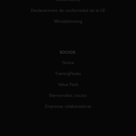
c
Declaraciones de conformidad de la UE
c
e
Whistleblowing
d
e
r
a
l
SOCIOS
a
i
Strava
n
f
TrainingPeaks
o
r
Value Pack
m
Bienvenidos, socios
a
c
Empresas colaboradoras
i
ó
n
c
o