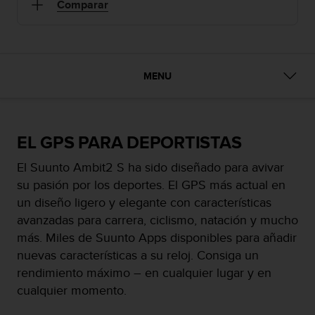
m
Comparar
i
s
o
d
e
MENU
a
l
c
a
EL GPS PARA DEPORTISTAS
n
z
El Suunto Ambit2 S ha sido diseñado para avivar
a
su pasión por los deportes. El GPS más actual en
r
e
un diseño ligero y elegante con características
l
avanzadas para carrera, ciclismo, natación y mucho
n
más. Miles de Suunto Apps disponibles para añadir
i
nuevas características a su reloj. Consiga un
v
e
rendimiento máximo – en cualquier lugar y en
l
cualquier momento.
d
e