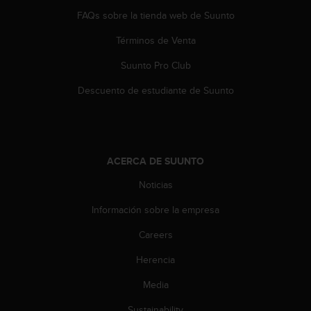
i
FAQs sobre la tienda web de Suunto
e
n
Términos de Venta
e
s
Suunto Pro Club
a
l
Descuento de estudiante de Suunto
g
ú
n
p
r
ACERCA DE SUUNTO
o
b
Noticias
l
Información sobre la empresa
e
m
Careers
a
p
Herencia
a
r
Media
a
a
Sustainability