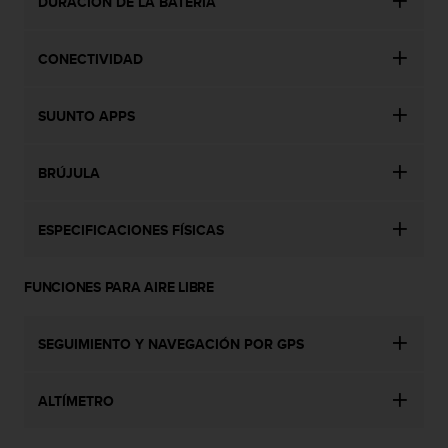
t
DURACIÓN DE LA BATERÍA
A
c
CONECTIVIDAD
c
e
s
SUUNTO APPS
s
i
b
BRÚJULA
i
l
i
ESPECIFICACIONES FÍSICAS
t
y
G
FUNCIONES PARA AIRE LIBRE
u
i
d
SEGUIMIENTO Y NAVEGACIÓN POR GPS
e
l
ALTÍMETRO
i
n
e