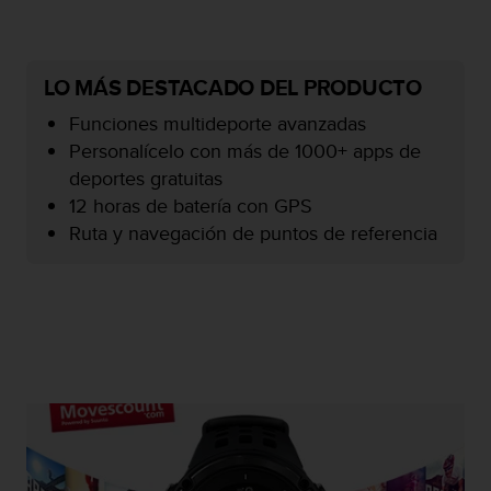
c
o
n
f
LO MÁS DESTACADO DEL PRODUCTO
o
Funciones multideporte avanzadas
r
m
Personalícelo con más de 1000+ apps de
i
deportes gratuitas
d
12 horas de batería con GPS
a
Ruta y navegación de puntos de referencia
d
A
A
e
n
e
s
t
e
s
i
t