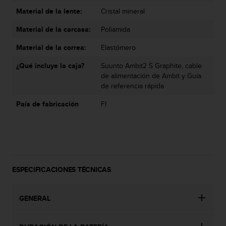
c
Material de la lente:
Cristal mineral
o
n
Material de la carcasa:
Poliamida
t
e
Material de la correa:
Elastómero
n
i
¿Qué incluye la caja?
Suunto Ambit2 S Graphite, cable
d
de alimentación de Ambit y Guía
o
de referencia rápida
w
País de fabricación
FI
e
b
(
W
e
b
C
ESPECIFICACIONES TÉCNICAS
o
n
t
GENERAL
e
n