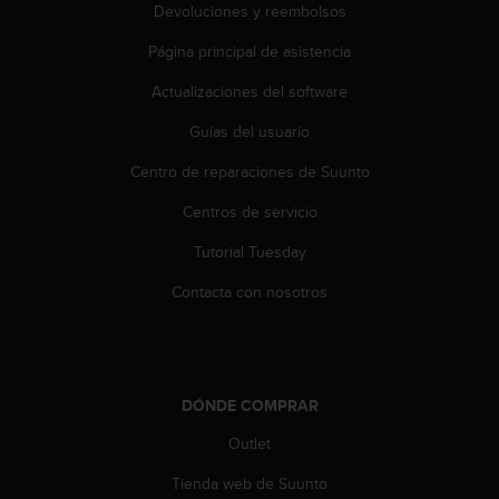
Devoluciones y reembolsos
0
0
Página principal de asistencia
(
l
Actualizaciones del software
l
a
Guías del usuario
m
a
Centro de reparaciones de Suunto
d
Centros de servicio
a
g
Tutorial Tuesday
r
a
Contacta con nosotros
t
u
i
t
a
DÓNDE COMPRAR
)
s
Outlet
i
t
Tienda web de Suunto