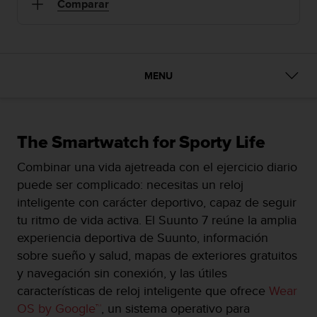
m
Comparar
i
s
o
d
e
MENU
a
l
c
a
The Smartwatch for Sporty Life
n
z
Combinar una vida ajetreada con el ejercicio diario
a
puede ser complicado: necesitas un reloj
r
e
inteligente con carácter deportivo, capaz de seguir
l
tu ritmo de vida activa. El Suunto 7 reúne la amplia
n
experiencia deportiva de Suunto, información
i
sobre sueño y salud, mapas de exteriores gratuitos
v
e
y navegación sin conexión, y las útiles
l
características de reloj inteligente que ofrece
Wear
d
OS by Google™
, un sistema operativo para
e