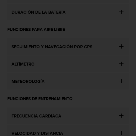
i
e
DURACIÓN DE LA BATERÍA
n
e
s
FUNCIONES PARA AIRE LIBRE
a
l
g
SEGUIMIENTO Y NAVEGACIÓN POR GPS
ú
n
p
ALTÍMETRO
r
o
b
METEOROLOGÍA
l
e
m
FUNCIONES DE ENTRENAMIENTO
a
p
FRECUENCIA CARDÍACA
a
r
a
VELOCIDAD Y DISTANCIA
a