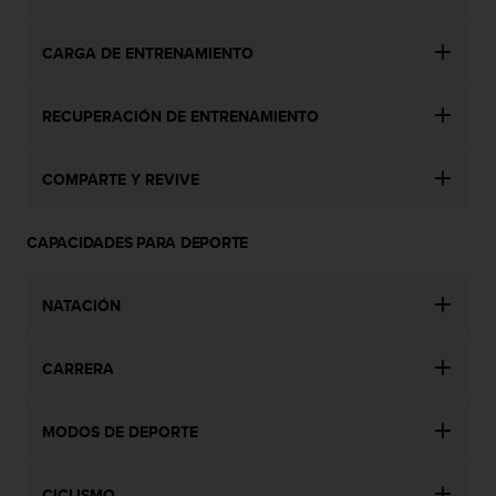
c
c
CARGA DE ENTRENAMIENTO
e
d
e
RECUPERACIÓN DE ENTRENAMIENTO
r
a
l
COMPARTE Y REVIVE
a
i
n
CAPACIDADES PARA DEPORTE
f
o
NATACIÓN
r
m
a
CARRERA
c
i
ó
MODOS DE DEPORTE
n
c
o
CICLISMO