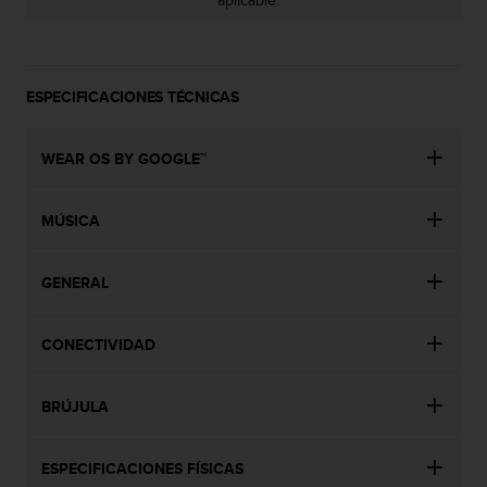
aplicable.
0
0
(
l
ESPECIFICACIONES TÉCNICAS
l
a
m
WEAR OS BY GOOGLE™
a
d
a
MÚSICA
g
r
a
GENERAL
t
u
i
CONECTIVIDAD
t
a
)
BRÚJULA
s
i
ESPECIFICACIONES FÍSICAS
t