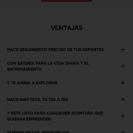
s
,
W
C
VENTAJAS
A
G
)
2
HACE SEGUIMIENTO PRECISO DE TUS DEPORTES
.
0
y
CON BATERÍA PARA LA VIDA DIARIA Y EL
o
ENTRENAMIENTO
t
r
Y TE ANIMA A EXPLORAR.
a
s
n
HACE MÁS FÁCIL TU DÍA A DÍA
o
r
Y ESTÁ LISTO PARA CUALQUIER AVENTURA QUE
m
QUIERAS EMPRENDER.
a
s
DUERME MEJOR, RINDE MEJOR