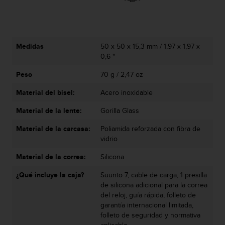
e
n
E
E
.
Medidas
50 x 50 x 15,3 mm / 1,97 x 1,97 x
0,6 "
U
U
Peso
70 g / 2,47 oz
.
e
Material del bisel:
Acero inoxidable
n
Material de la lente:
Gorilla Glass
e
l
Material de la carcasa:
Poliamida reforzada con fibra de
+
vidrio
1
8
Material de la correa:
Silicona
5
5
¿Qué incluye la caja?
Suunto 7, cable de carga, 1 presilla
2
de silicona adicional para la correa
5
del reloj, guía rápida, folleto de
8
garantía internacional limitada,
0
folleto de seguridad y normativa
9