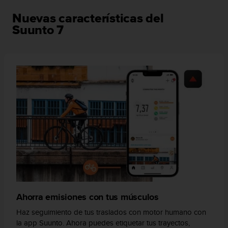
c
o
Nuevas características del
n
Suunto 7
t
e
n
i
d
o
w
e
b
(
W
e
b
C
o
n
Ahorra emisiones con tus músculos
t
e
Haz seguimiento de tus traslados con motor humano con
n
la app Suunto. Ahora puedes etiquetar tus trayectos,