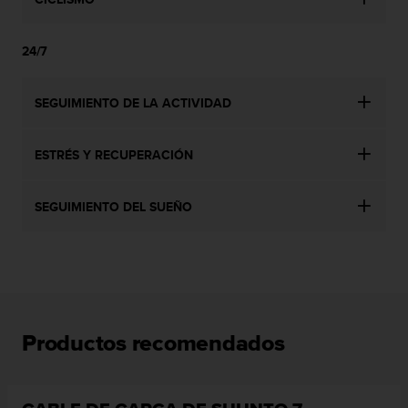
n
t
e
24/7
n
i
d
SEGUIMIENTO DE LA ACTIVIDAD
a
e
n
ESTRÉS Y RECUPERACIÓN
e
s
SEGUIMIENTO DEL SUEÑO
t
e
s
i
t
i
o
w
Productos recomendados
e
b
.