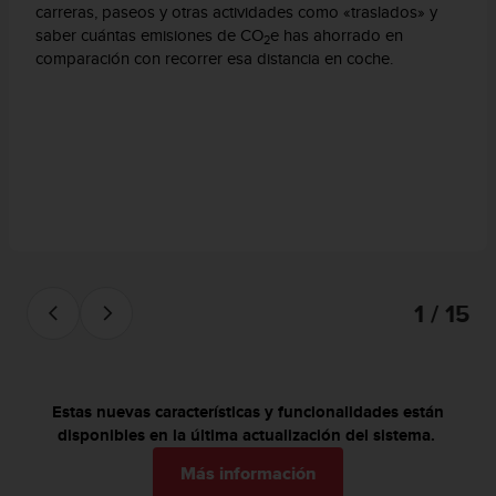
t
carreras, paseos y otras actividades como «traslados» y
A
saber cuántas emisiones de CO
e has ahorrado en
2
c
comparación con recorrer esa distancia en coche.
c
e
s
s
i
b
i
l
i
t
y
1 / 15
G
u
i
d
e
Estas nuevas características y funcionalidades están
l
disponibles en la última actualización del sistema.
i
n
Más información
e