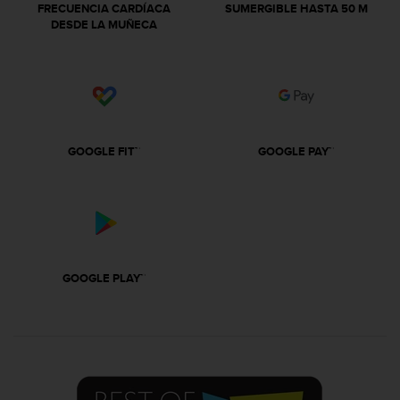
i
FRECUENCIA CARDÍACA
SUMERGIBLE HASTA 50 M
o
DESDE LA MUÑECA
w
e
b
d
e
a
c
GOOGLE FIT™
GOOGLE PAY™
u
e
r
d
o
c
o
GOOGLE PLAY™
n
l
a
s
P
a
u