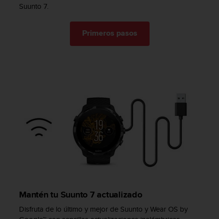
Suunto 7.
c
o
n
Primeros pasos
t
a
c
t
o
c
o
n
e
l
d
e
p
a
r
t
Mantén tu Suunto 7 actualizado
a
m
Disfruta de lo último y mejor de Suunto y Wear OS by
e