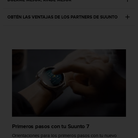
d
e
a
OBTÉN LAS VENTAJAS DE LOS PARTNERS DE SUUNTO
c
c
e
s
i
b
i
l
i
d
a
d
.
P
o
n
t
e
Primeros pasos con tu Suunto 7
e
Orientaciones para los primeros pasos con tu nuevo
n