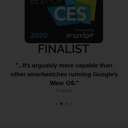
t
a
s
d
e
a
c
c
e
s
i
”…It's arguably more capable than
b
other smartwatches running Google's
i
l
Wear OS.”
i
Engadget
d
a
d
p
a
r
a