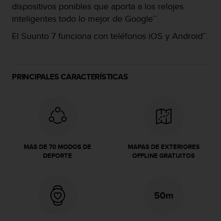
dispositivos ponibles que aporta a los relojes
c
o
inteligentes todo lo mejor de Google™.
n
El Suunto 7 funciona con teléfonos iOS y Android™.
f
o
r
m
i
PRINCIPALES CARACTERÍSTICAS
d
a
d
A
A
e
n
MÁS DE 70 MODOS DE
MAPAS DE EXTERIORES
e
DEPORTE
OFFLINE GRATUITOS
s
t
e
s
i
t