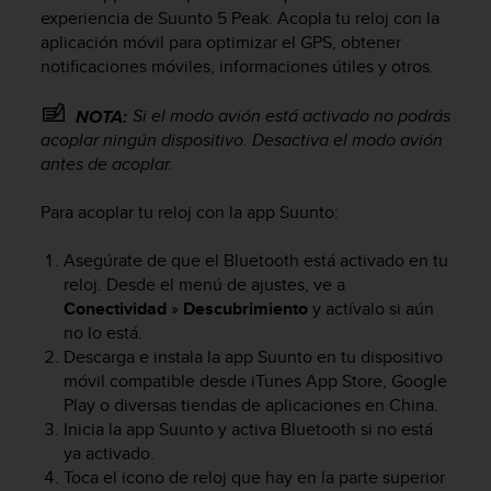
m
experiencia de
Suunto 5 Peak
. Acopla tu reloj con la
i
aplicación móvil para optimizar el GPS, obtener
s
notificaciones móviles, informaciones útiles y otros.
o
d
e
Si el modo avión está activado no podrás
NOTA:
a
acoplar ningún dispositivo. Desactiva el modo avión
l
antes de acoplar.
c
a
Para acoplar tu reloj con la app Suunto:
n
z
Asegúrate de que el Bluetooth está activado en tu
a
reloj. Desde el menú de ajustes, ve a
r
Conectividad
»
Descubrimiento
y actívalo si aún
e
l
no lo está.
n
Descarga e instala la app Suunto en tu dispositivo
i
móvil compatible desde iTunes App Store, Google
v
Play o diversas tiendas de aplicaciones en China.
e
Inicia la app Suunto y activa Bluetooth si no está
l
ya activado.
d
Toca el icono de reloj que hay en la parte superior
e