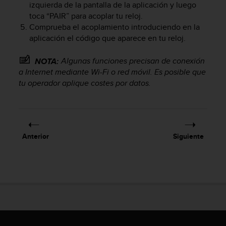
izquierda de la pantalla de la aplicación y luego
c
toca “PAIR” para acoplar tu reloj.
o
Comprueba el acoplamiento introduciendo en la
n
f
aplicación el código que aparece en tu reloj.
o
r
Algunas funciones precisan de conexión
NOTA:
m
a Internet mediante Wi-Fi o red móvil. Es posible que
i
tu operador aplique costes por datos.
d
a
d
A
A
Anterior
Siguiente
e
n
e
s
t
e
s
i
t