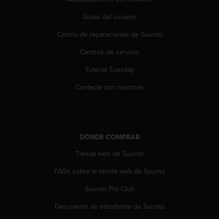
t
Guías del usuario
a
s
Centro de reparaciones de Suunto
d
e
Centros de servicio
a
c
Tutorial Tuesday
c
e
Contacta con nosotros
s
i
b
i
l
DÓNDE COMPRAR
i
Tienda web de Suunto
d
a
FAQs sobre la tienda web de Suunto
d
p
Suunto Pro Club
a
r
Descuento de estudiante de Suunto
a