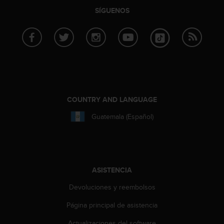
i
SÍGUENOS
o
w
e
b
d
e
a
c
u
COUNTRY AND LANGUAGE
e
r
Guatemala (Español)
d
o
c
o
n
ASISTENCIA
l
a
Devoluciones y reembolsos
s
P
Página principal de asistencia
a
u
Actualizaciones del software