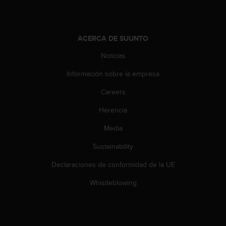
c
o
n
t
ACERCA DE SUUNTO
e
n
Noticias
i
Información sobre la empresa
d
o
Careers
w
e
Herencia
b
(
Media
W
e
Sustainability
b
Declaraciones de conformidad de la UE
C
o
Whistleblowing
n
t
e
n