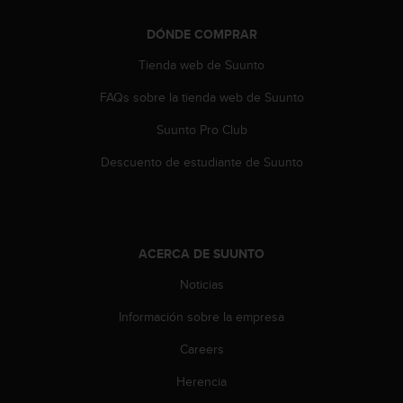
t
a
DÓNDE COMPRAR
s
Tienda web de Suunto
d
e
FAQs sobre la tienda web de Suunto
a
c
Suunto Pro Club
c
e
Descuento de estudiante de Suunto
s
i
b
i
l
ACERCA DE SUUNTO
i
Noticias
d
a
Información sobre la empresa
d
p
Careers
a
r
Herencia
a