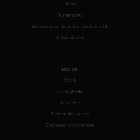
c
Media
o
Sustainability
n
t
Declaraciones de conformidad de la UE
e
n
Whistleblowing
i
d
o
w
e
SOCIOS
b
(
Strava
W
e
TrainingPeaks
b
Value Pack
C
o
Bienvenidos, socios
n
t
Empresas colaboradoras
e
n