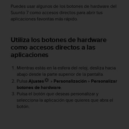
m
Puedes usar algunos de los botones de hardware del
i
s
Suunto 7
como accesos directos para abrir tus
o
aplicaciones favoritas más rápido.
d
e
a
Utiliza los botones de hardware
l
como accesos directos a las
c
a
aplicaciones
n
z
Mientras estás en la esfera del reloj, desliza hacia
a
abajo desde la parte superior de la pantalla.
r
Pulsa
Ajustes
»
Personalización
»
Personalizar
e
l
botones de hardware
.
n
Pulsa el botón que deseas personalizar y
i
selecciona la aplicación que quieres que abra el
v
botón.
e
l
d
e