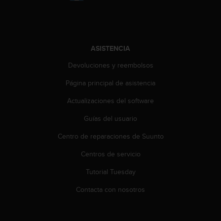
i
o
w
e
b
ASISTENCIA
d
e
Devoluciones y reembolsos
a
c
Página principal de asistencia
u
Actualizaciones del software
e
r
Guías del usuario
d
o
Centro de reparaciones de Suunto
c
o
Centros de servicio
n
l
Tutorial Tuesday
a
Contacta con nosotros
s
P
a
u