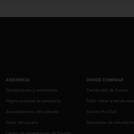
c
o
n
f
o
r
m
i
d
a
d
A
A
ASISTENCIA
DÓNDE COMPRAR
e
n
Devoluciones y reembolsos
Tienda web de Suunto
e
s
Página principal de asistencia
FAQs sobre la tienda we
t
Actualizaciones del software
Suunto Pro Club
e
s
Guías del usuario
Descuento de estudiante
i
t
Centro de reparaciones de Suunto