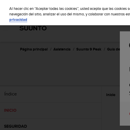
S
S
u
Al hacer clic en “Aceptar todas las cookies”, usted acepta que las cookies 
u
navegación del sitio, analizar el uso del mismo, y colaborar con nuestros e
privacidad
n
t
o
m
a
n
Página principal
Asistencia
Suunto 9 Peak
Guía del usua
t
i
e
n
e
s
u
Índice
Inicio
c
o
m
INICIO
p
r
o
SEGURIDAD