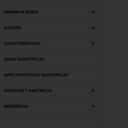
m
i
s
PRIMEROS PASOS
o
d
AJUSTES
e
a
l
CARACTERÍSTICAS
c
a
n
GUÍAS SUUNTOPLUS™
z
a
r
APPS DEPORTIVAS SUUNTOPLUS™
e
l
ATENCIÓN Y ASISTENCIA
n
i
v
REFERENCIA
e
l
d
e