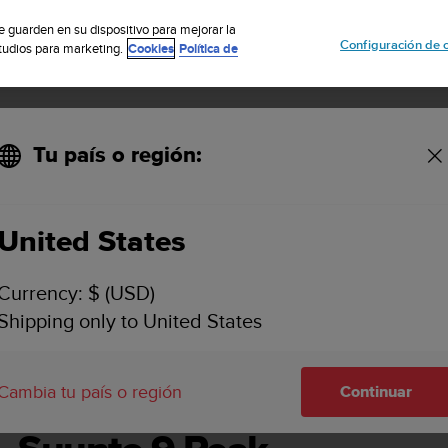
uscribete a nuestro boletín y obtén un 5% de descuento
| Fácil devoluci
se guarden en su dispositivo para mejorar la
Configuración de 
studios para marketing.
Cookies
Política de
Tu país o región:
rio
United States
SUUNTO 9 PEAK GUÍA DEL USUARIO
Currency: $ (USD)
Shipping only to United States
Cambia tu país o región
Continuar