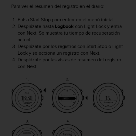
t
Para ver el resumen del registro en el diario:
a
s
Pulsa
Start Stop
para entrar en el menú inicial.
d
Desplázate hasta
Logbook
con
Light Lock
y entra
e
con
Next
. Se muestra tu tiempo de recuperación
a
actual.
c
Desplázate por los registros con
Start Stop
o
Light
c
Lock
y selecciona un registro con
Next
.
e
Desplázate por las vistas de resumen del registro
s
i
con
Next
.
b
i
l
i
d
a
d
p
a
r
a