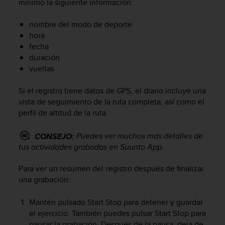
mínimo la siguiente información:
c
o
nombre del modo de deporte
n
hora
f
fecha
o
r
duración
m
vueltas
i
d
Si el registro tiene datos de GPS, el diario incluye una
a
vista de seguimiento de la ruta completa, así como el
d
perfil de altitud de la ruta.
A
A
Puedes ver muchos más detalles de
CONSEJO:
e
tus actividades grabadas en Suunto App.
n
e
s
Para ver un resumen del registro después de finalizar
t
una grabación:
e
s
Mantén pulsado
Start Stop
para detener y guardar
i
el ejercicio. También puedes pulsar
Start Stop
para
t
pausar la grabación. Después de la pausa, deja de