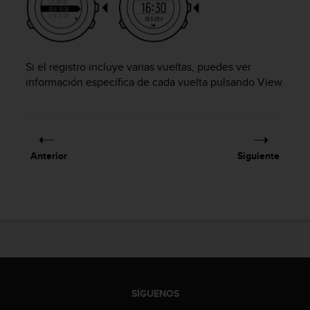
c
o
n
t
e
Si el registro incluye varias vueltas, puedes ver
n
información específica de cada vuelta pulsando
View
.
i
d
o
w
e
Anterior
Siguiente
b
(
W
e
b
C
o
n
t
e
SÍGUENOS
n