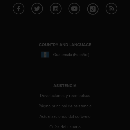
t
A
c
c
e
s
s
i
COUNTRY AND LANGUAGE
b
i
Guatemala (Español)
l
i
t
y
G
ASISTENCIA
u
i
Devoluciones y reembolsos
d
e
Página principal de asistencia
l
Actualizaciones del software
i
n
Guías del usuario
e