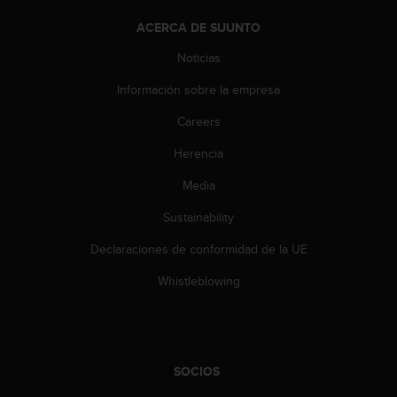
d
e
ACERCA DE SUUNTO
a
Noticias
c
c
Información sobre la empresa
e
s
Careers
i
b
Herencia
i
l
Media
i
Sustainability
d
a
Declaraciones de conformidad de la UE
d
.
Whistleblowing
P
o
n
t
e
SOCIOS
e
n