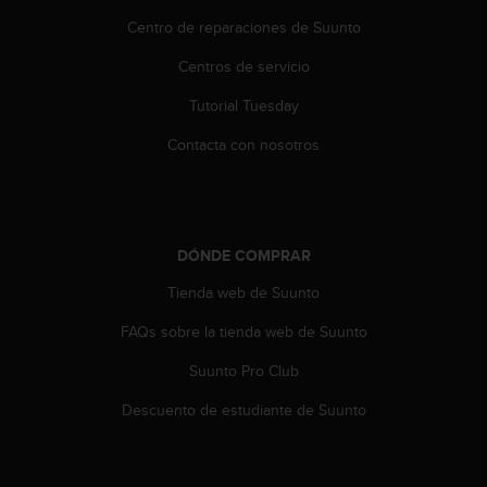
s
Centro de reparaciones de Suunto
,
W
Centros de servicio
C
A
Tutorial Tuesday
G
Contacta con nosotros
)
2
.
0
y
o
DÓNDE COMPRAR
t
Tienda web de Suunto
r
a
FAQs sobre la tienda web de Suunto
s
n
Suunto Pro Club
o
r
Descuento de estudiante de Suunto
m
a
s