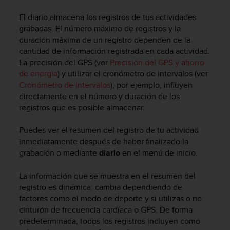
m
i
El diario almacena los registros de tus actividades
s
grabadas. El número máximo de registros y la
o
duración máxima de un registro dependen de la
d
cantidad de información registrada en cada actividad.
e
La precisión del GPS (ver
Precisión del GPS y ahorro
a
l
de energía
) y utilizar el cronómetro de intervalos (ver
c
Cronómetro de intervalos
), por ejemplo, influyen
a
directamente en el número y duración de los
n
registros que es posible almacenar.
z
a
Puedes ver el resumen del registro de tu actividad
r
inmediatamente después de haber finalizado la
e
grabación o mediante
diario
en el menú de inicio.
l
n
La información que se muestra en el resumen del
i
v
registro es dinámica: cambia dependiendo de
e
factores como el modo de deporte y si utilizas o no
l
cinturón de frecuencia cardíaca o GPS. De forma
d
predeterminada, todos los registros incluyen como
e