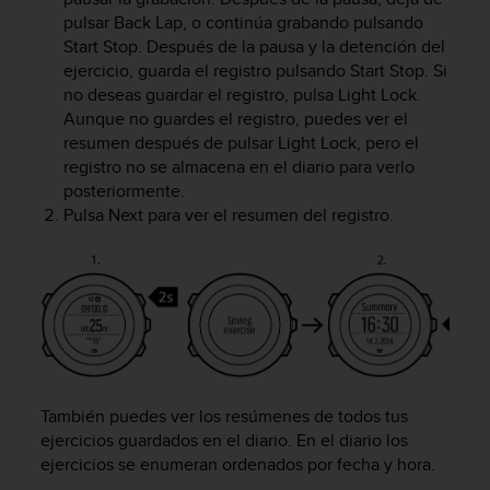
i
pulsar
Back Lap
, o continúa grabando pulsando
o
Start Stop
. Después de la pausa y la detención del
w
ejercicio, guarda el registro pulsando
Start Stop
. Si
e
no deseas guardar el registro, pulsa
Light Lock
.
b
d
Aunque no guardes el registro, puedes ver el
e
resumen después de pulsar
Light Lock
, pero el
a
registro no se almacena en el diario para verlo
c
posteriormente.
u
Pulsa
Next
para ver el resumen del registro.
e
r
d
o
c
o
n
l
a
También puedes ver los resúmenes de todos tus
s
ejercicios guardados en el diario. En el diario los
P
ejercicios se enumeran ordenados por fecha y hora.
a
u