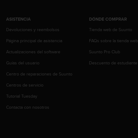
s
,
W
ASISTENCIA
DÓNDE COMPRAR
C
A
Devoluciones y reembolsos
Tienda web de Suunto
G
Página principal de asistencia
FAQs sobre la tienda we
)
2
Actualizaciones del software
Suunto Pro Club
.
0
Guías del usuario
Descuento de estudiante
y
o
Centro de reparaciones de Suunto
t
r
Centros de servicio
a
Tutorial Tuesday
s
n
Contacta con nosotros
o
r
m
a
s