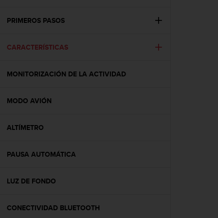
m
i
s
PRIMEROS PASOS
o
d
CARACTERÍSTICAS
e
a
l
MONITORIZACIÓN DE LA ACTIVIDAD
c
a
n
MODO AVIÓN
z
a
r
ALTÍMETRO
e
l
PAUSA AUTOMÁTICA
n
i
v
LUZ DE FONDO
e
l
d
CONECTIVIDAD BLUETOOTH
e