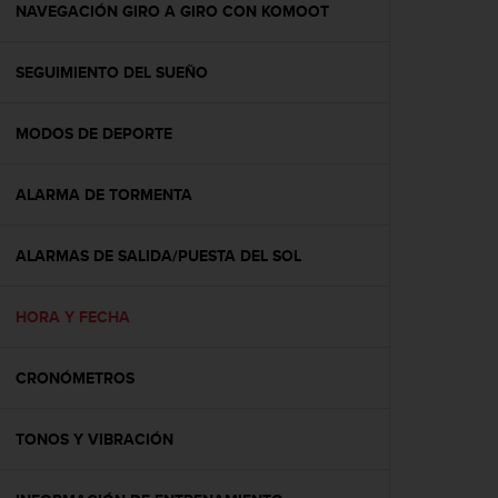
c
NAVEGACIÓN GIRO A GIRO CON KOMOOT
o
n
SEGUIMIENTO DEL SUEÑO
t
e
n
MODOS DE DEPORTE
i
d
o
ALARMA DE TORMENTA
w
e
b
ALARMAS DE SALIDA/PUESTA DEL SOL
(
W
HORA Y FECHA
e
b
C
CRONÓMETROS
o
n
t
TONOS Y VIBRACIÓN
e
n