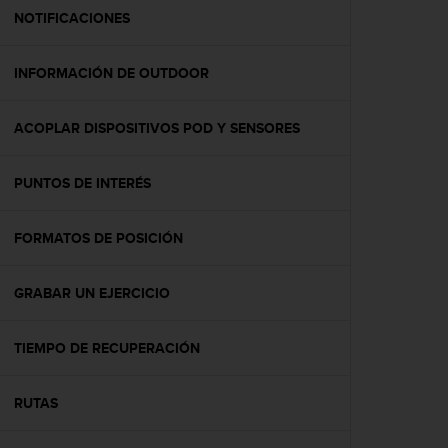
t
NOTIFICACIONES
a
s
INFORMACIÓN DE OUTDOOR
d
e
a
ACOPLAR DISPOSITIVOS POD Y SENSORES
c
c
e
PUNTOS DE INTERÉS
s
i
b
FORMATOS DE POSICIÓN
i
l
GRABAR UN EJERCICIO
i
d
a
TIEMPO DE RECUPERACIÓN
d
p
a
RUTAS
r
a