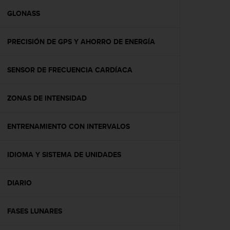
i
o
GLONASS
w
e
PRECISIÓN DE GPS Y AHORRO DE ENERGÍA
b
d
e
SENSOR DE FRECUENCIA CARDÍACA
a
c
u
ZONAS DE INTENSIDAD
e
r
d
ENTRENAMIENTO CON INTERVALOS
o
c
IDIOMA Y SISTEMA DE UNIDADES
o
n
l
DIARIO
a
s
P
FASES LUNARES
a
u