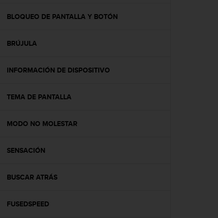
c
o
BLOQUEO DE PANTALLA Y BOTÓN
n
f
BRÚJULA
o
r
m
INFORMACIÓN DE DISPOSITIVO
i
d
a
TEMA DE PANTALLA
d
A
A
MODO NO MOLESTAR
e
n
SENSACIÓN
e
s
t
BUSCAR ATRÁS
e
s
i
FUSEDSPEED
t