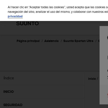
S
S
u
Al hacer clic en “Aceptar todas las cookies”, usted acepta que las cookies 
u
navegación del sitio, analizar el uso del mismo, y colaborar con nuestros e
privacidad
n
t
o
m
a
n
Página principal
Asistencia
Suunto Spartan Ultra
Guía de
t
i
e
n
e
s
u
Índice
Inicio
Caract
c
o
m
INICIO
p
r
o
SEGURIDAD