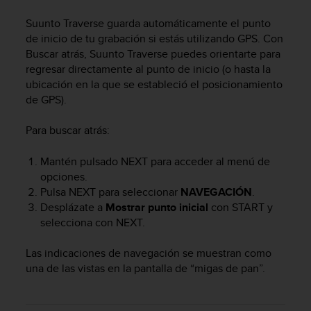
m
i
Suunto Traverse
guarda automáticamente el punto
s
de inicio de tu grabación si estás utilizando GPS. Con
o
Buscar atrás,
Suunto Traverse
puedes orientarte para
d
regresar directamente al punto de inicio (o hasta la
e
ubicación en la que se estableció el posicionamiento
a
l
de GPS).
c
a
Para buscar atrás:
n
z
Mantén pulsado
NEXT
para acceder al menú de
a
opciones.
r
Pulsa
NEXT
para seleccionar
NAVEGACIÓN
.
e
Desplázate a
Mostrar punto inicial
con
START
y
l
selecciona con
NEXT
.
n
i
v
Las indicaciones de navegación se muestran como
e
una de las vistas en la pantalla de “migas de pan”.
l
d
e