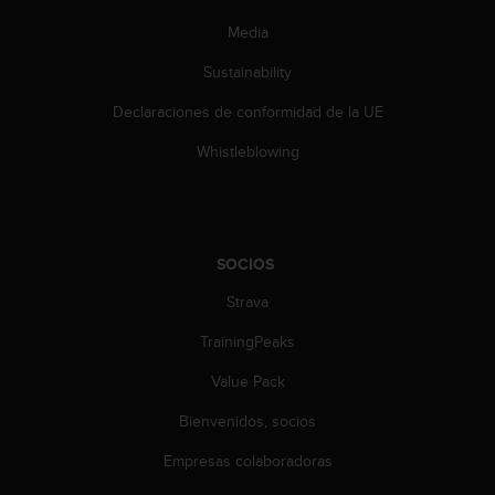
c
Media
o
n
Sustainability
t
e
Declaraciones de conformidad de la UE
n
i
Whistleblowing
d
o
w
e
b
SOCIOS
(
W
Strava
e
TrainingPeaks
b
C
Value Pack
o
n
Bienvenidos, socios
t
e
Empresas colaboradoras
n