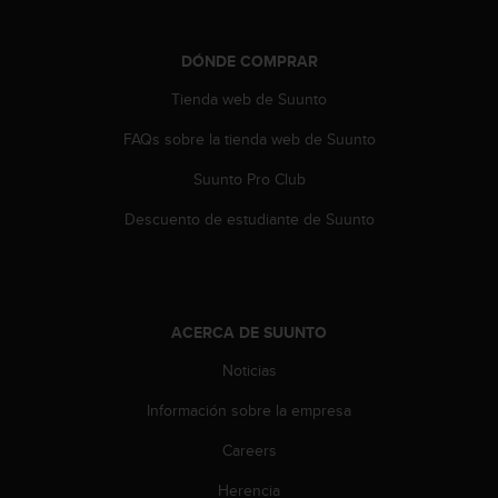
t
a
DÓNDE COMPRAR
s
d
Tienda web de Suunto
e
a
FAQs sobre la tienda web de Suunto
c
c
Suunto Pro Club
e
Descuento de estudiante de Suunto
s
i
b
i
l
i
ACERCA DE SUUNTO
d
Noticias
a
d
Información sobre la empresa
p
a
Careers
r
a
Herencia