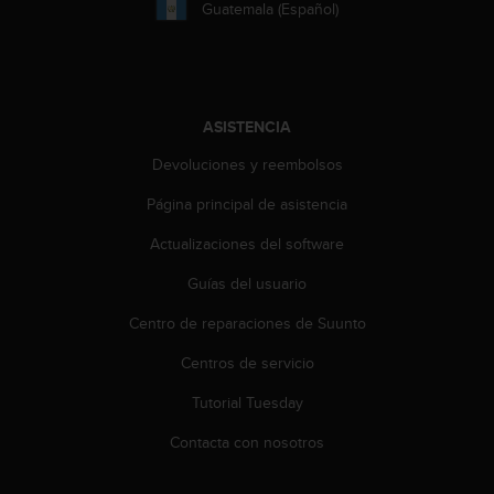
i
Guatemala (Español)
o
w
e
b
d
ASISTENCIA
e
a
Devoluciones y reembolsos
c
Página principal de asistencia
u
e
Actualizaciones del software
r
d
Guías del usuario
o
c
Centro de reparaciones de Suunto
o
n
Centros de servicio
l
Tutorial Tuesday
a
s
Contacta con nosotros
P
a
u