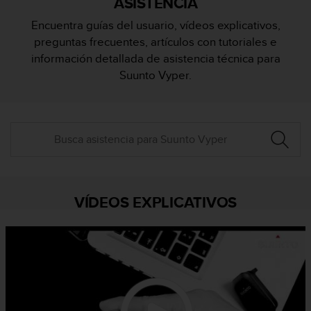
ASISTENCIA
m
i
Encuentra guías del usuario, vídeos explicativos,
s
preguntas frecuentes, artículos con tutoriales e
o
d
información detallada de asistencia técnica para
e
Suunto Vyper.
a
l
c
a
n
z
a
r
e
VÍDEOS EXPLICATIVOS
l
n
i
v
e
l
d
e