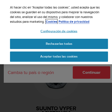
S
Suscribete a nuestro boletín y obtén un 5% de
u
Al hacer clic en “Aceptar todas las cookies”, usted acepta que las
descuento
| Fácil devolución
u
cookies se guarden en su dispositivo para mejorar la navegación
Tu país o región:
del sitio, analizar el uso del mismo, y colaborar con nuestros
n
estudios para marketing.
Cookies
Política de privacidad
t
o
Configuración de cookies
m
United States
a
Página principal
Asistencia
Suunto Vyper
n
Rechazarlas todas
Currency: $ (USD)
t
i
Shipping only to United States
Aceptar todas las cookies
e
n
e
Cambia tu país o región
s
Continuar
u
c
o
m
p
r
SUUNTO VYPER
o