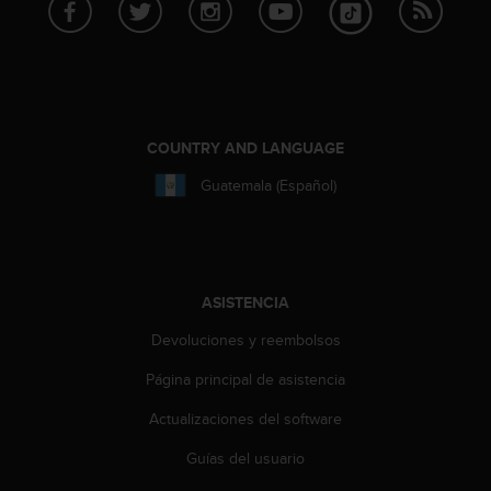
c
o
n
t
a
c
COUNTRY AND LANGUAGE
t
o
Guatemala (Español)
c
o
n
e
l
ASISTENCIA
d
e
Devoluciones y reembolsos
p
a
Página principal de asistencia
r
t
Actualizaciones del software
a
m
Guías del usuario
e