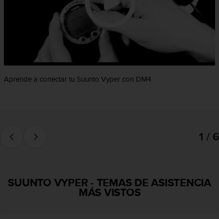
c
o
n
f
o
r
m
i
Aprende a conectar tu Suunto Vyper con DM4.
d
a
d
A
A
e
1 / 6
n
e
s
t
SUUNTO VYPER
-
TEMAS DE ASISTENCIA
e
MÁS VISTOS
s
i
t