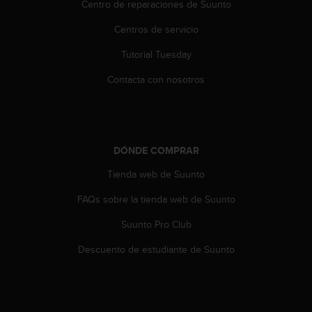
Centro de reparaciones de Suunto
n
t
Centros de servicio
o
d
Tutorial Tuesday
e
S
Contacta con nosotros
e
r
v
i
c
DÓNDE COMPRAR
i
o
Tienda web de Suunto
a
FAQs sobre la tienda web de Suunto
l
C
Suunto Pro Club
l
i
Descuento de estudiante de Suunto
e
n
t
e