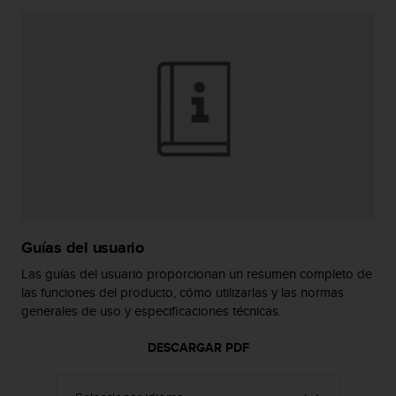
i
o
w
e
b
d
e
a
c
u
e
r
d
o
Guías del usuario
c
o
Las guías del usuario proporcionan un resumen completo de
n
las funciones del producto, cómo utilizarlas y las normas
l
generales de uso y especificaciones técnicas.
a
s
DESCARGAR PDF
P
a
u