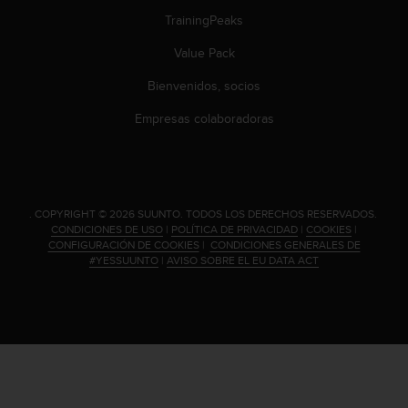
0
TrainingPeaks
0
(
Value Pack
l
l
Bienvenidos, socios
a
Empresas colaboradoras
m
a
d
a
g
r
.
COPYRIGHT © 2026 SUUNTO.
TODOS LOS DERECHOS RESERVADOS.
CONDICIONES DE USO
|
POLÍTICA DE PRIVACIDAD
|
COOKIES
|
a
CONFIGURACIÓN DE COOKIES
|
CONDICIONES GENERALES DE
t
#YESSUUNTO
|
AVISO SOBRE EL EU DATA ACT
u
i
t
a
)
s
i
t