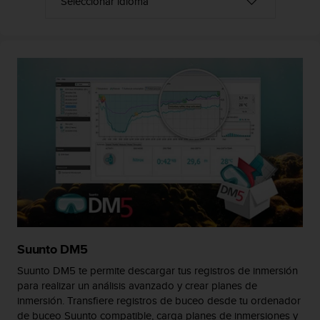
t
a
s
d
e
a
c
c
e
s
i
b
i
l
i
d
a
Suunto DM5
d
p
Suunto DM5 te permite descargar tus registros de inmersión
a
para realizar un análisis avanzado y crear planes de
r
inmersión. Transfiere registros de buceo desde tu ordenador
a
de buceo Suunto compatible, carga planes de inmersiones y