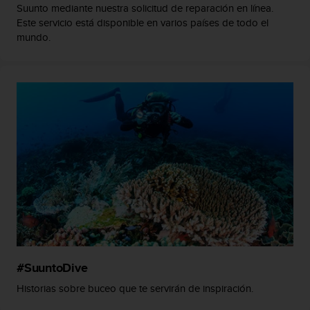
Suunto mediante nuestra solicitud de reparación en línea.
s
Este servicio está disponible en varios países de todo el
,
W
mundo.
C
A
G
)
2
.
0
y
o
t
r
a
s
n
o
r
#SuuntoDive
m
a
Historias sobre buceo que te servirán de inspiración.
s