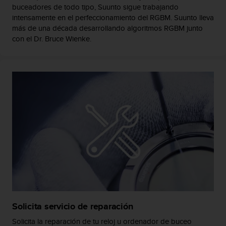
t
buceadores de todo tipo, Suunto sigue trabajando
A
intensamente en el perfeccionamiento del RGBM. Suunto lleva
c
más de una década desarrollando algoritmos RGBM junto
c
con el Dr. Bruce Wienke.
e
s
s
i
b
i
l
i
t
y
G
u
i
d
e
l
i
Solicita servicio de reparación
n
Solicita la reparación de tu reloj u ordenador de buceo
e