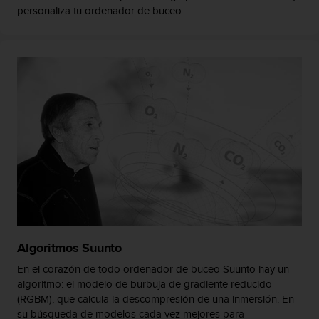
c
personaliza tu ordenador de buceo.
o
n
t
e
n
i
d
o
w
e
b
(
W
e
b
C
Algoritmos Suunto
o
n
En el corazón de todo ordenador de buceo Suunto hay un
t
algoritmo: el modelo de burbuja de gradiente reducido
e
(RGBM), que calcula la descompresión de una inmersión. En
n
su búsqueda de modelos cada vez mejores para