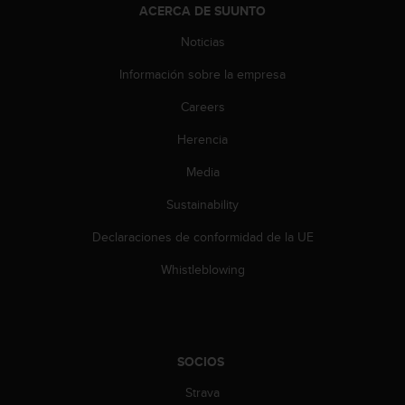
e
ACERCA DE SUUNTO
n
E
Noticias
E
.
Información sobre la empresa
Careers
U
U
Herencia
.
e
Media
n
e
Sustainability
l
+
Declaraciones de conformidad de la UE
1
Whistleblowing
8
5
5
2
5
SOCIOS
8
0
Strava
9