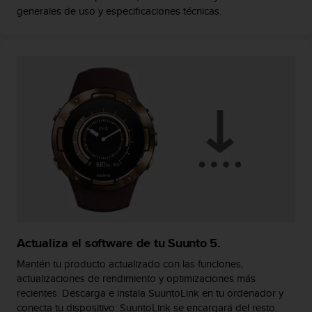
c
generales de uso y especificaciones técnicas.
o
n
t
e
n
i
d
o
w
e
b
(
W
e
b
C
Actualiza el software de tu Suunto 5.
o
n
Mantén tu producto actualizado con las funciones,
t
actualizaciones de rendimiento y optimizaciones más
e
recientes. Descarga e instala SuuntoLink en tu ordenador y
n
conecta tu dispositivo: SuuntoLink se encargará del resto.