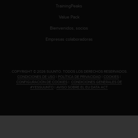
n
TrainingPeaks
t
e
Value Pack
n
i
Bienvenidos, socios
d
Empresas colaboradoras
a
e
n
e
s
t
.
COPYRIGHT © 2026 SUUNTO.
TODOS LOS DERECHOS RESERVADOS.
e
CONDICIONES DE USO
|
POLÍTICA DE PRIVACIDAD
|
COOKIES
|
CONFIGURACIÓN DE COOKIES
|
CONDICIONES GENERALES DE
s
#YESSUUNTO
|
AVISO SOBRE EL EU DATA ACT
i
t
i
o
w
e
b
.