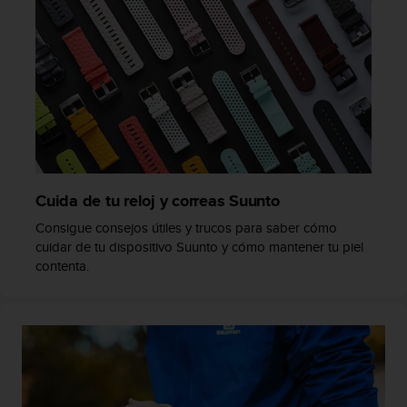
c
o
n
t
a
c
t
o
c
o
n
Cuida de tu reloj y correas Suunto
e
Consigue consejos útiles y trucos para saber cómo
l
cuidar de tu dispositivo Suunto y cómo mantener tu piel
d
contenta.
e
p
a
r
t
a
m
e