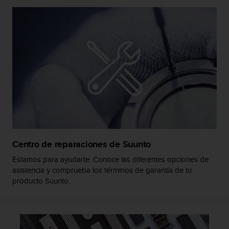
d
e
a
c
c
e
s
i
b
i
l
i
d
a
Centro de reparaciones de Suunto
d
.
Estamos para ayudarte. Conoce las diferentes opciones de
P
asistencia y comprueba los términos de garantía de tu
o
producto Suunto.
n
t
e
e
n