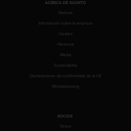
ACERCA DE SUUNTO
c
c
Noticias
e
d
Información sobre la empresa
e
Careers
r
a
Herencia
l
a
Media
i
n
Sustainability
f
o
Declaraciones de conformidad de la UE
r
Whistleblowing
m
a
c
i
ó
n
SOCIOS
c
Strava
o