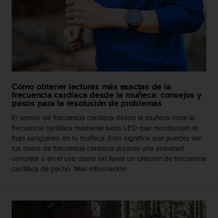
n
t
o
d
e
S
e
r
v
Cómo obtener lecturas más exactas de la
i
frecuencia cardíaca desde la muñeca: consejos y
pasos para la resolución de problemas
c
i
El sensor de frecuencia cardíaca desde la muñeca mide la
o
frecuencia cardíaca mediante luces LED que monitorizan el
a
flujo sanguíneo en tu muñeca. Esto significa que puedes ver
l
tus datos de frecuencia cardíaca durante una actividad
C
concreta o en el uso diario sin llevar un cinturón de frecuencia
l
cardíaca de pecho. Más información
i
e
n
t
e