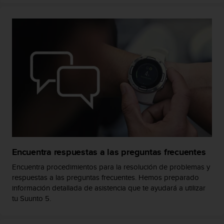
s
,
W
C
A
G
)
2
.
0
y
o
t
r
a
Encuentra respuestas a las preguntas frecuentes
s
n
Encuentra procedimientos para la resolución de problemas y
o
respuestas a las preguntas frecuentes. Hemos preparado
r
información detallada de asistencia que te ayudará a utilizar
m
tu Suunto 5.
a
s