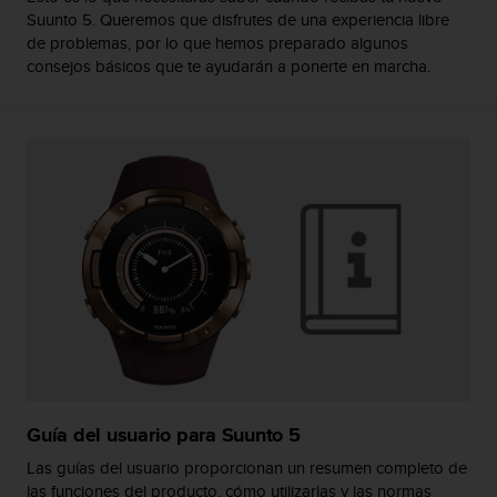
Suunto 5. Queremos que disfrutes de una experiencia libre
t
a
de problemas, por lo que hemos preparado algunos
s
consejos básicos que te ayudarán a ponerte en marcha.
d
e
a
c
c
e
s
i
b
i
l
i
d
a
d
p
Guía del usuario para Suunto 5
a
r
Las guías del usuario proporcionan un resumen completo de
a
las funciones del producto, cómo utilizarlas y las normas