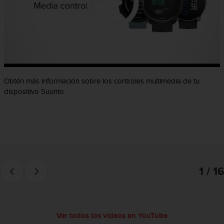
c
o
n
f
o
r
m
i
Obtén más información sobre los controles multimedia de tu
d
dispositivo Suunto.
a
d
A
A
e
n
e
s
1 / 16
t
e
s
i
Ver todos los vídeos en YouTube
t