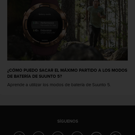
e
n
E
E
.
U
U
.
e
n
e
¿CÓMO PUEDO SACAR EL MÁXIMO PARTIDO A LOS MODOS
l
DE BATERÍA DE SUUNTO 5?
+
Aprende a utilizar los modos de batería de Suunto 5.
1
8
5
5
2
5
8
SÍGUENOS
0
9