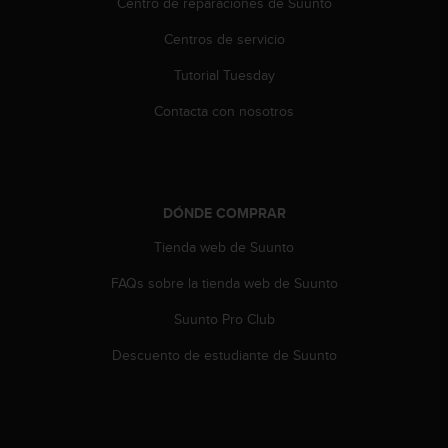
Centro de reparaciones de Suunto
i
e
Centros de servicio
n
e
Tutorial Tuesday
s
a
Contacta con nosotros
l
g
ú
n
p
DÓNDE COMPRAR
r
o
Tienda web de Suunto
b
FAQs sobre la tienda web de Suunto
l
e
Suunto Pro Club
m
a
Descuento de estudiante de Suunto
p
a
r
a
a