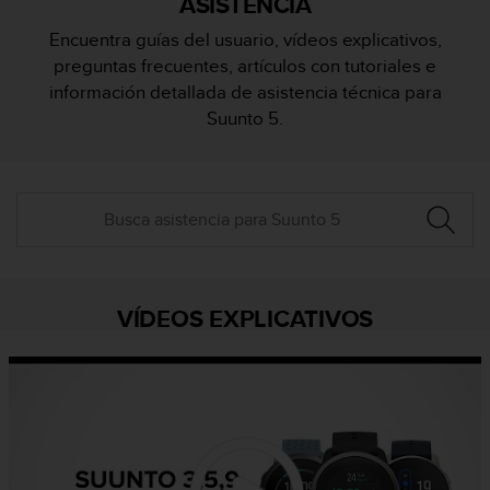
ASISTENCIA
m
i
Encuentra guías del usuario, vídeos explicativos,
s
preguntas frecuentes, artículos con tutoriales e
o
d
información detallada de asistencia técnica para
e
Suunto 5.
a
l
c
a
n
z
a
r
e
VÍDEOS EXPLICATIVOS
l
n
i
v
e
l
d
e