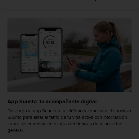
t
A
c
c
e
s
s
i
b
i
l
i
t
y
G
u
i
App Suunto: tu acompañante digital
d
Descarga la app Suunto a tu teléfono y conecta tu dispositivo
e
Suunto para estar al tanto de tu vida activa con información
l
sobre tus entrenamientos y las tendencias de tu actividad
i
general.
n
e