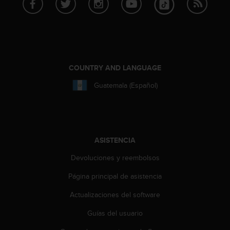
0
0
(
l
l
a
COUNTRY AND LANGUAGE
m
a
Guatemala (Español)
d
a
g
r
a
t
ASISTENCIA
u
Devoluciones y reembolsos
i
t
Página principal de asistencia
a
)
Actualizaciones del software
s
i
Guías del usuario
t