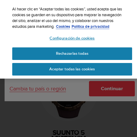
S
Suscribete a nuestro boletín y obtén un 5% de
u
Al hacer clic en “Aceptar todas las cookies”, usted acepta que las
descuento
| Fácil devolución
u
cookies se guarden en su dispositivo para mejorar la navegación
Tu país o región:
del sitio, analizar el uso del mismo, y colaborar con nuestros
n
estudios para marketing.
Cookies
Política de privacidad
t
o
Configuración de cookies
m
United States
a
Página principal
Asistencia
Suunto 5
n
Rechazarlas todas
Currency: $ (USD)
t
i
Shipping only to United States
Aceptar todas las cookies
e
n
e
Cambia tu país o región
s
Continuar
u
c
o
m
p
r
SUUNTO 5
o