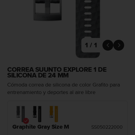
m
i
s
o
d
e
a
l
1 / 1


c
a
n
z
CORREA SUUNTO EXPLORE 1 DE
a
SILICONA DE 24 MM
r
Cómoda correa de silicona de color Grafito para
e
l
entrenamiento y deportes al aire libre
n
i
v
e
l
Graphite Gray Size M
SS050222000
d
e