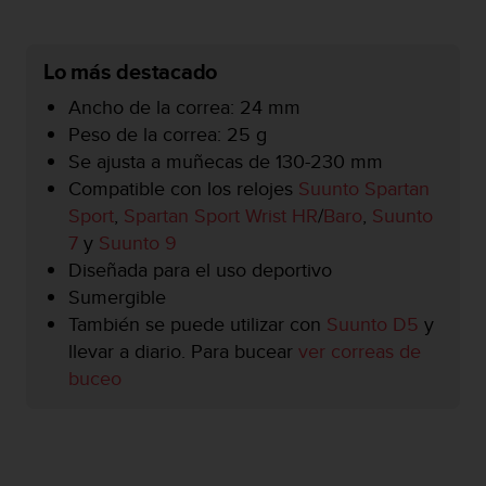
i
o
w
Lo más destacado
e
b
Ancho de la correa: 24 mm
d
Peso de la correa: 25 g
e
a
Se ajusta a muñecas de 130-230 mm
c
Compatible con los relojes
Suunto Spartan
u
Sport
,
Spartan Sport Wrist HR
/
Baro
,
Suunto
e
7
y
Suunto 9
r
d
Diseñada para el uso deportivo
o
Sumergible
c
También se puede utilizar con
Suunto D5
y
o
llevar a diario. Para bucear
ver correas de
n
l
buceo
a
s
P
a
u