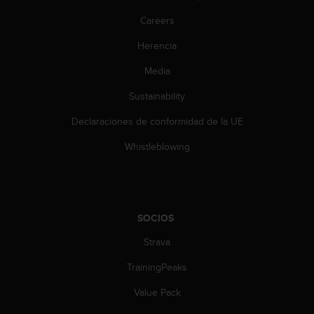
c
Careers
o
n
Herencia
t
a
Media
c
Sustainability
t
o
Declaraciones de conformidad de la UE
c
o
Whistleblowing
n
e
l
d
e
SOCIOS
p
a
Strava
r
t
TrainingPeaks
a
Value Pack
m
e