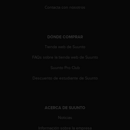
d
Contacta con nosotros
e
a
c
c
e
s
DÓNDE COMPRAR
i
Tienda web de Suunto
b
i
FAQs sobre la tienda web de Suunto
l
i
Suunto Pro Club
d
a
Descuento de estudiante de Suunto
d
.
P
o
n
ACERCA DE SUUNTO
t
Noticias
e
e
Información sobre la empresa
n