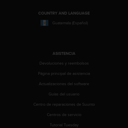
s
,
COUNTRY AND LANGUAGE
W
C
Guatemala (Español)
A
G
)
2
.
ASISTENCIA
0
y
Devoluciones y reembolsos
o
t
Página principal de asistencia
r
Actualizaciones del software
a
s
Guías del usuario
n
o
Centro de reparaciones de Suunto
r
m
Centros de servicio
a
s
Tutorial Tuesday