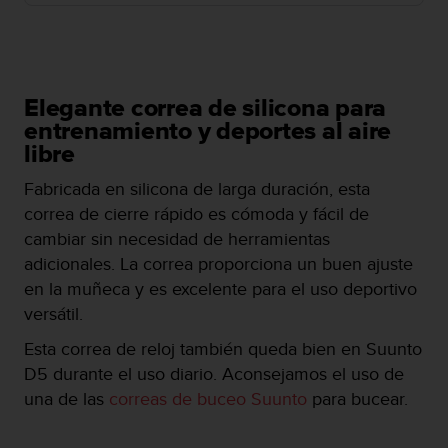
c
o
n
f
o
Elegante correa de silicona para
r
entrenamiento y deportes al aire
m
libre
i
d
Fabricada en silicona de larga duración, esta
a
correa de cierre rápido es cómoda y fácil de
d
A
cambiar sin necesidad de herramientas
A
adicionales. La correa proporciona un buen ajuste
e
en la muñeca y es excelente para el uso deportivo
n
versátil.
e
s
Esta correa de reloj también queda bien en Suunto
t
D5 durante el uso diario. Aconsejamos el uso de
e
s
una de las
correas de buceo Suunto
para bucear.
i
t