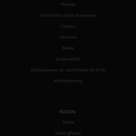
t
Noticias
A
c
Información sobre la empresa
c
e
Careers
s
s
Herencia
i
Media
b
i
Sustainability
l
i
Declaraciones de conformidad de la UE
t
y
Whistleblowing
G
u
i
d
e
SOCIOS
l
i
Strava
n
TrainingPeaks
e