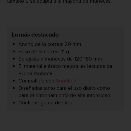
tamaño S se adapta a la mayoría de muñecas.
c
o
n
f
o
r
Lo más destacado
m
Ancho de la correa: 20 mm
i
d
Peso de la correa: 11 g
a
Se ajusta a muñecas de 120-180 mm
d
El material elástico mejora las lecturas de
A
FC en muñeca
A
e
Compatible con
Suunto 3
n
Diseñadas tanto para el uso diario como
e
para el entrenamiento de alta intensidad
s
Contiene goma de látex
t
e
s
i
t