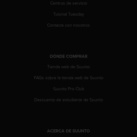
c
Centros de servicio
o
Tutorial Tuesday
n
t
Contacta con nosotros
e
n
i
d
o
DÓNDE COMPRAR
w
e
Tienda web de Suunto
b
(
FAQs sobre la tienda web de Suunto
W
e
Suunto Pro Club
b
Descuento de estudiante de Suunto
C
o
n
t
e
ACERCA DE SUUNTO
n