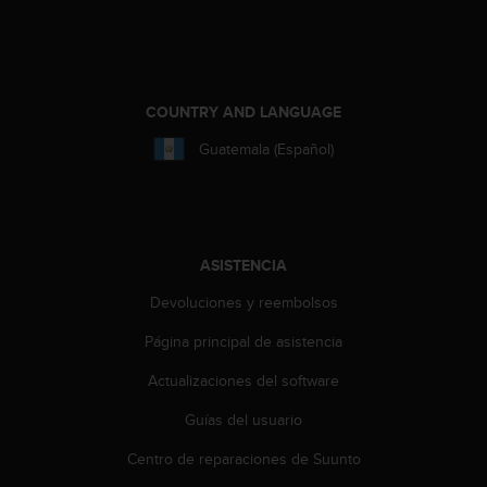
t
a
s
d
e
COUNTRY AND LANGUAGE
a
Guatemala (Español)
c
c
e
s
i
b
ASISTENCIA
i
l
Devoluciones y reembolsos
i
Página principal de asistencia
d
a
Actualizaciones del software
d
p
Guías del usuario
a
r
Centro de reparaciones de Suunto
a