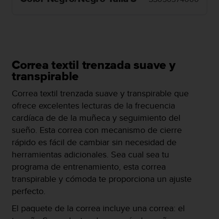
m
i
s
o
d
e
a
Correa textil trenzada suave y
l
transpirable
c
a
Correa textil trenzada suave y transpirable que
n
ofrece excelentes lecturas de la frecuencia
z
cardíaca de de la muñeca y seguimiento del
a
r
sueño. Esta correa con mecanismo de cierre
e
rápido es fácil de cambiar sin necesidad de
l
herramientas adicionales. Sea cual sea tu
n
programa de entrenamiento, esta correa
i
v
transpirable y cómoda te proporciona un ajuste
e
perfecto.
l
d
El paquete de la correa incluye una correa: el
e