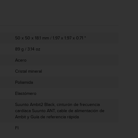
50 x 50 x 18.1 mm / 1.97 x 1.97 x 0.71 "
89 g / 3.14 oz
Acero
Cristal mineral
Poliamida
Elastómero
Suunto Ambit2 Black, cinturón de frecuencia
cardíaca Suunto ANT, cable de alimentación de
Ambit y Guía de referencia rápida
FI