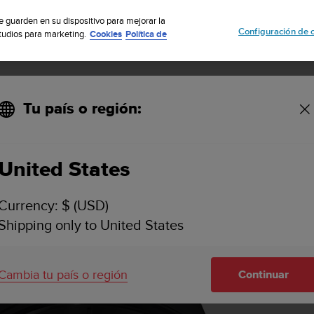
uscribete a nuestro boletín y obtén un 5% de descuento
| Fácil devoluci
se guarden en su dispositivo para mejorar la
Configuración de 
studios para marketing.
Cookies
Política de
Tu país o región:
HR)
United States
Currency: $ (USD)
Shipping only to United States
Cambia tu país o región
Continuar