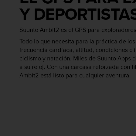
i
Y DEPORTISTA
o
w
e
b
Suunto Ambit2 es el GPS para exploradores 
d
e
Todo lo que necesita para la práctica de los
a
frecuencia cardíaca, altitud, condiciones cl
c
u
ciclismo y natación. Miles de Suunto Apps 
e
a su reloj. Con una carcasa reforzada con f
r
Ambit2 está listo para cualquier aventura.
d
o
c
o
n
l
a
s
P
a
u