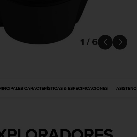
1 / 6


RINCIPALES CARACTERÍSTICAS & ESPECIFICACIONES
ASISTENC
EXPLORADORES