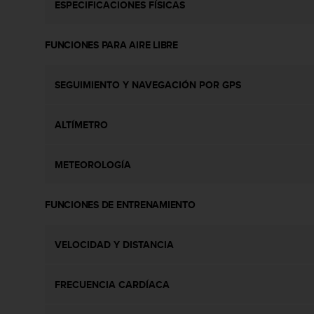
ESPECIFICACIONES FÍSICAS
s
,
W
FUNCIONES PARA AIRE LIBRE
C
A
G
SEGUIMIENTO Y NAVEGACIÓN POR GPS
)
2
.
ALTÍMETRO
0
y
o
METEOROLOGÍA
t
r
FUNCIONES DE ENTRENAMIENTO
a
s
n
VELOCIDAD Y DISTANCIA
o
r
m
FRECUENCIA CARDÍACA
a
s