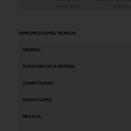
t
A
c
c
e
s
ESPECIFICACIONES TÉCNICAS
s
i
b
GENERAL
i
l
i
DURACIÓN DE LA BATERÍA
t
y
G
CONECTIVIDAD
u
i
SUUNTO APPS
d
e
l
BRÚJULA
i
n
e