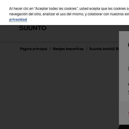
S
S
u
Al hacer clic en “Aceptar todas las cookies”, usted acepta que las cookies 
u
navegación del sitio, analizar el uso del mismo, y colaborar con nuestros e
privacidad
n
t
o
m
a
n
Página principal
Relojes deportivos
Suunto Ambit2 Black (
t
i
e
n
e
s
u
c
o
m
p
r
o