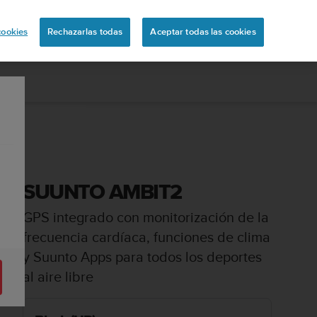
ón
cookies
Rechazarlas todas
Aceptar todas las cookies
SUUNTO AMBIT2
GPS integrado con monitorización de la
frecuencia cardíaca, funciones de clima
y Suunto Apps para todos los deportes
al aire libre