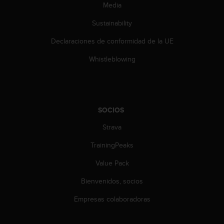
e
Media
n
E
Sustainability
E
.
Declaraciones de conformidad de la UE
Whistleblowing
U
U
.
e
n
SOCIOS
e
l
Strava
+
1
TrainingPeaks
8
5
Value Pack
5
2
Bienvenidos, socios
5
Empresas colaboradoras
8
0
9