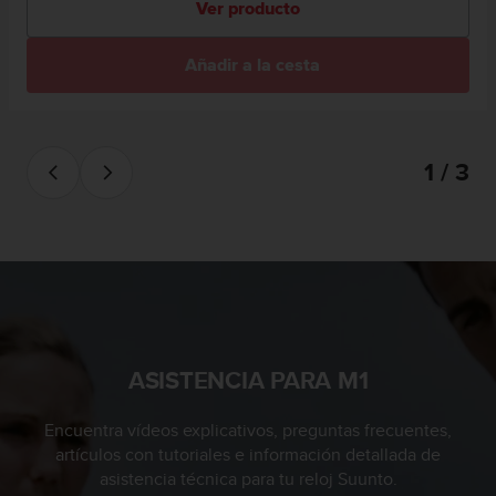
Ver producto
s
,
W
Añadir a la cesta
C
A
G
)
1 / 3
2
.
0
y
o
t
r
a
s
n
ASISTENCIA PARA M1
o
r
Encuentra vídeos explicativos, preguntas frecuentes,
m
artículos con tutoriales e información detallada de
a
asistencia técnica para tu reloj Suunto.
s