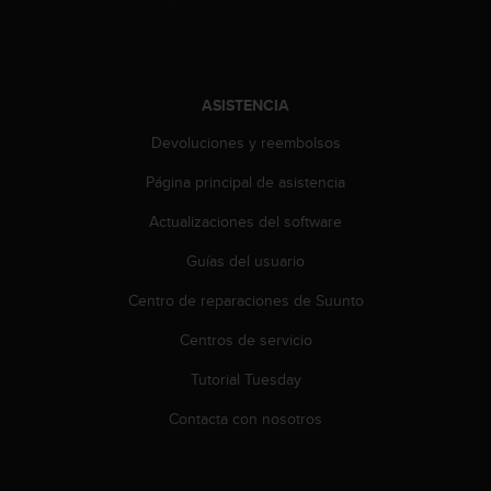
c
o
n
t
ASISTENCIA
a
c
Devoluciones y reembolsos
t
o
Página principal de asistencia
c
o
Actualizaciones del software
n
e
Guías del usuario
l
Centro de reparaciones de Suunto
d
e
Centros de servicio
p
a
Tutorial Tuesday
r
t
Contacta con nosotros
a
m
e