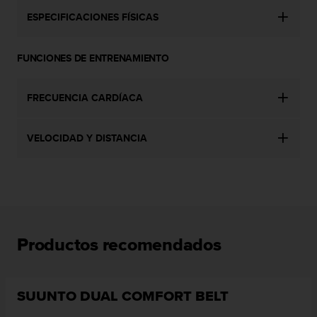
c
ESPECIFICACIONES FÍSICAS
o
n
t
FUNCIONES DE ENTRENAMIENTO
e
n
i
FRECUENCIA CARDÍACA
d
o
w
VELOCIDAD Y DISTANCIA
e
b
(
W
e
b
C
Productos recomendados
o
n
t
e
SUUNTO DUAL COMFORT BELT
n