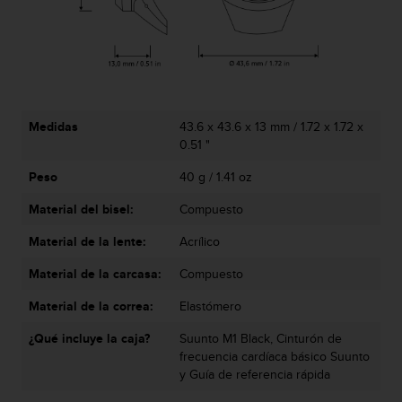
i
o
w
e
b
d
e
Medidas
43.6 x 43.6 x 13 mm / 1.72 x 1.72 x
a
0.51 "
c
u
Peso
40 g / 1.41 oz
e
r
Material del bisel:
Compuesto
d
o
Material de la lente:
Acrílico
c
Material de la carcasa:
Compuesto
o
n
Material de la correa:
Elastómero
l
a
¿Qué incluye la caja?
Suunto M1 Black, Cinturón de
s
frecuencia cardíaca básico Suunto
P
y Guía de referencia rápida
a
u