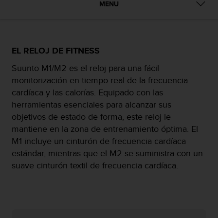
m
MENU
i
s
o
d
e
EL RELOJ DE FITNESS
a
Suunto M1/M2 es el reloj para una fácil
l
c
monitorización en tiempo real de la frecuencia
a
cardíaca y las calorías. Equipado con las
n
herramientas esenciales para alcanzar sus
z
objetivos de estado de forma, este reloj le
a
r
mantiene en la zona de entrenamiento óptima. El
e
M1 incluye un cinturón de frecuencia cardíaca
l
estándar, mientras que el M2 se suministra con un
n
suave cinturón textil de frecuencia cardíaca.
i
v
e
l
d
e