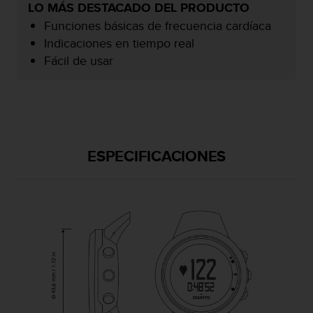
LO MÁS DESTACADO DEL PRODUCTO
c
o
Funciones básicas de frecuencia cardíaca
n
Indicaciones en tiempo real
f
Fácil de usar
o
r
m
i
d
a
d
ESPECIFICACIONES
A
A
e
n
e
s
t
e
s
i
t