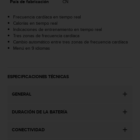
País de fabricación
CN
t
a
Frecuencia cardíaca en tiempo real
s
Calorías en tiempo real
d
Indicaciones de entrenamiento en tiempo real
e
Tres zonas de frecuencia cardíaca
a
Cambio automático entre tres zonas de frecuencia cardíaca
c
Menú en 9 idiomas
c
e
s
i
b
ESPECIFICACIONES TÉCNICAS
i
l
i
GENERAL
d
a
d
DURACIÓN DE LA BATERÍA
p
a
CONECTIVIDAD
r
a