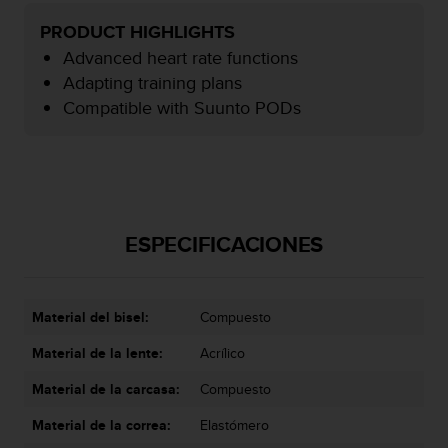
i
o
PRODUCT HIGHLIGHTS
w
Advanced heart rate functions
e
Adapting training plans
b
d
Compatible with Suunto PODs
e
a
c
u
e
r
ESPECIFICACIONES
d
o
c
o
Material del bisel:
Compuesto
n
l
Material de la lente:
Acrílico
a
s
Material de la carcasa:
Compuesto
P
a
Material de la correa:
Elastómero
u