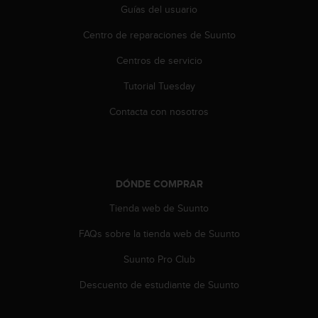
e
Guías del usuario
n
E
Centro de reparaciones de Suunto
E
.
Centros de servicio
Tutorial Tuesday
U
U
Contacta con nosotros
.
e
n
e
l
DÓNDE COMPRAR
+
1
Tienda web de Suunto
8
5
FAQs sobre la tienda web de Suunto
5
2
Suunto Pro Club
5
Descuento de estudiante de Suunto
8
0
9