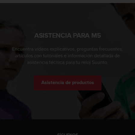
c
o
n
t
a
ASISTENCIA PARA M5
c
t
o
Encuentra vídeos explicativos, preguntas frecuentes,
c
artículos con tutoriales e información detallada de
o
asistencia técnica para tu reloj Suunto.
n
e
l
Asistencia de productos
d
e
p
a
r
t
a
m
e