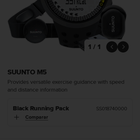
m
i
s
o
d
e
a
l
1 / 1


c
a
n
z
SUUNTO M5
a
Provides versatile exercise guidance with speed
r
e
and distance information
l
n
i
Black Running Pack
SS018740000
v
Comparar
e
l
d
e