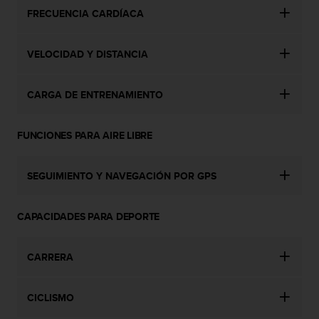
t
FRECUENCIA CARDÍACA
A
c
c
VELOCIDAD Y DISTANCIA
e
s
s
CARGA DE ENTRENAMIENTO
i
b
i
FUNCIONES PARA AIRE LIBRE
l
i
t
SEGUIMIENTO Y NAVEGACIÓN POR GPS
y
G
u
CAPACIDADES PARA DEPORTE
i
d
CARRERA
e
l
i
CICLISMO
n
e