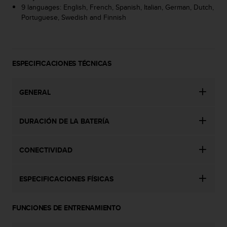
c
9 languages: English, French, Spanish, Italian, German, Dutch,
o
Portuguese, Swedish and Finnish
n
t
e
n
ESPECIFICACIONES TÉCNICAS
i
d
o
GENERAL
w
e
b
DURACIÓN DE LA BATERÍA
(
W
e
CONECTIVIDAD
b
C
o
ESPECIFICACIONES FÍSICAS
n
t
e
FUNCIONES DE ENTRENAMIENTO
n