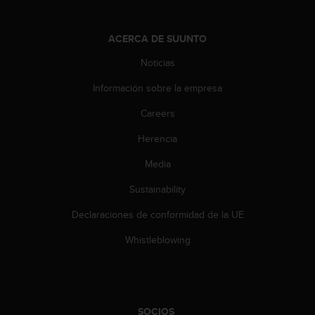
0
0
(
ACERCA DE SUUNTO
l
Noticias
l
a
Información sobre la empresa
m
a
Careers
d
a
Herencia
g
Media
r
a
Sustainability
t
u
Declaraciones de conformidad de la UE
i
t
Whistleblowing
a
)
s
i
t
SOCIOS