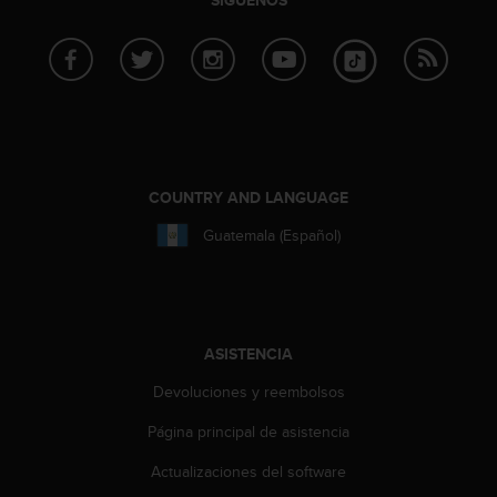
SÍGUENOS
n
t
o
d
e
S
e
r
v
COUNTRY AND LANGUAGE
i
c
Guatemala (Español)
i
o
a
l
C
ASISTENCIA
l
i
Devoluciones y reembolsos
e
Página principal de asistencia
n
t
Actualizaciones del software
e