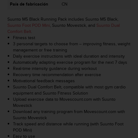
País de fabricación
CN
t
a
s
Suunto M5 Black Running Pack includes Suunto M5 Black,
d
Suunto Foot POD Mini
, Suunto Movestick, and
Suunto Dual
e
Comfort Belt
.
a
Fitness test
c
3 personal targets to choose from – improving fitness, weight
c
management or free training
e
Daily exercise instructions with ideal duration and intensity
s
Automatically adapting exercise program for the next 7 days
i
Real-time intensity guidance during workout
b
Recovery time recommendation after exercise
i
Motivational feedback messages
l
Suunto Dual Comfort Belt, compatible with most gym cardio
i
equipment and Suunto Fitness Solution
d
Upload exercise data to Movescount.com with Suunto
a
Movestick
d
Download any training program from Movescount.com with
p
Suunto Movestick
a
Track speed and distance while running (with Suunto Foot
r
POD Mini)
a
Easy to use