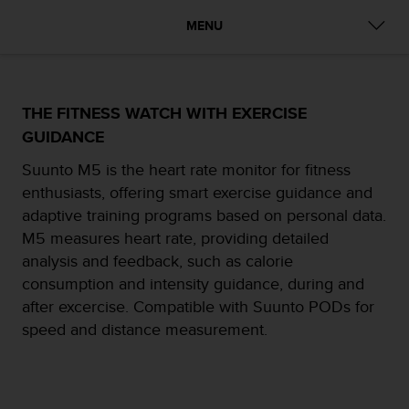
c
MENU
o
n
f
o
r
THE FITNESS WATCH WITH EXERCISE
m
GUIDANCE
i
d
Suunto M5 is the heart rate monitor for fitness
a
enthusiasts, offering smart exercise guidance and
d
A
adaptive training programs based on personal data.
A
M5 measures heart rate, providing detailed
e
analysis and feedback, such as calorie
n
consumption and intensity guidance, during and
e
s
after excercise. Compatible with Suunto PODs for
t
speed and distance measurement.
e
s
i
t