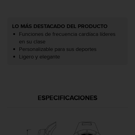
c
o
n
f
LO MÁS DESTACADO DEL PRODUCTO
o
Funciones de frecuencia cardíaca líderes
r
m
en su clase
i
Personalizable para sus deportes
d
Ligero y elegante
a
d
A
A
e
n
e
ESPECIFICACIONES
s
t
e
s
i
t