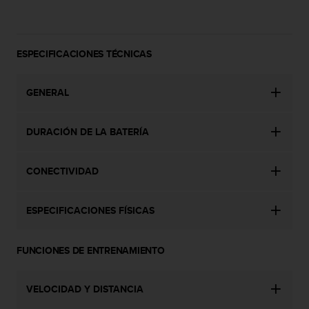
c
o
n
t
ESPECIFICACIONES TÉCNICAS
e
n
i
GENERAL
d
o
w
DURACIÓN DE LA BATERÍA
e
b
CONECTIVIDAD
(
W
e
ESPECIFICACIONES FÍSICAS
b
C
o
FUNCIONES DE ENTRENAMIENTO
n
t
e
VELOCIDAD Y DISTANCIA
n