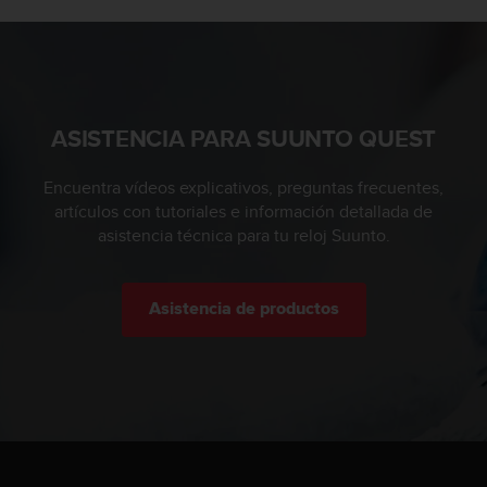
c
o
n
t
a
c
ASISTENCIA PARA SUUNTO QUEST
t
o
Encuentra vídeos explicativos, preguntas frecuentes,
c
artículos con tutoriales e información detallada de
o
asistencia técnica para tu reloj Suunto.
n
e
l
d
Asistencia de productos
e
p
a
r
t
a
m
e