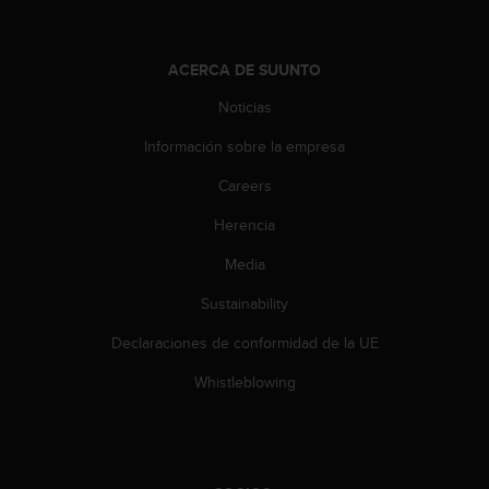
0
0
(
ACERCA DE SUUNTO
l
l
Noticias
a
m
Información sobre la empresa
a
Careers
d
a
Herencia
g
r
Media
a
t
Sustainability
u
i
Declaraciones de conformidad de la UE
t
Whistleblowing
a
)
s
i
t