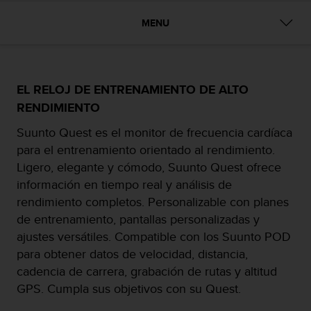
m
i
MENU
s
o
d
e
a
EL RELOJ DE ENTRENAMIENTO DE ALTO
l
RENDIMIENTO
c
a
Suunto Quest es el monitor de frecuencia cardíaca
n
para el entrenamiento orientado al rendimiento.
z
Ligero, elegante y cómodo, Suunto Quest ofrece
a
r
información en tiempo real y análisis de
e
rendimiento completos. Personalizable con planes
l
de entrenamiento, pantallas personalizadas y
n
ajustes versátiles. Compatible con los Suunto POD
i
v
para obtener datos de velocidad, distancia,
e
cadencia de carrera, grabación de rutas y altitud
l
GPS. Cumpla sus objetivos con su Quest.
d
e