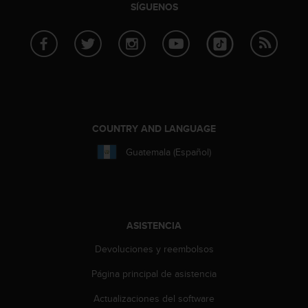
n
SÍGUENOS
t
o
d
e
S
e
r
v
COUNTRY AND LANGUAGE
i
c
Guatemala (Español)
i
o
a
l
C
ASISTENCIA
l
i
Devoluciones y reembolsos
e
n
Página principal de asistencia
t
e
Actualizaciones del software