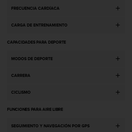
t
A
FRECUENCIA CARDÍACA
c
c
e
CARGA DE ENTRENAMIENTO
s
s
i
CAPACIDADES PARA DEPORTE
b
i
MODOS DE DEPORTE
l
i
t
CARRERA
y
G
u
CICLISMO
i
d
e
FUNCIONES PARA AIRE LIBRE
l
i
n
SEGUIMIENTO Y NAVEGACIÓN POR GPS
e