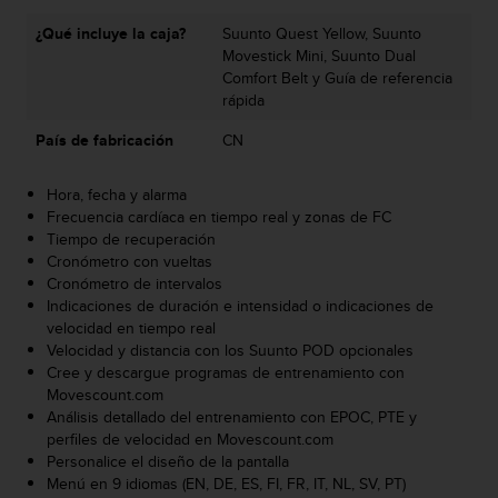
t
¿Qué incluye la caja?
Suunto Quest Yellow, Suunto
a
Movestick Mini, Suunto Dual
s
Comfort Belt y Guía de referencia
d
rápida
e
a
País de fabricación
CN
c
c
Hora, fecha y alarma
e
Frecuencia cardíaca en tiempo real y zonas de FC
s
Tiempo de recuperación
i
Cronómetro con vueltas
b
Cronómetro de intervalos
i
Indicaciones de duración e intensidad o indicaciones de
l
velocidad en tiempo real
i
Velocidad y distancia con los Suunto POD opcionales
d
Cree y descargue programas de entrenamiento con
a
Movescount.com
d
Análisis detallado del entrenamiento con EPOC, PTE y
p
perfiles de velocidad en Movescount.com
a
Personalice el diseño de la pantalla
r
Menú en 9 idiomas (EN, DE, ES, FI, FR, IT, NL, SV, PT)
a