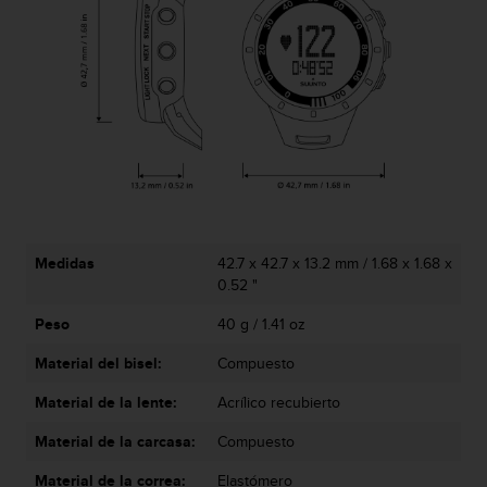
i
o
w
e
b
d
e
a
c
u
e
r
Medidas
42.7 x 42.7 x 13.2 mm / 1.68 x 1.68 x
d
0.52 "
o
c
Peso
40 g / 1.41 oz
o
n
Material del bisel:
Compuesto
l
a
Material de la lente:
Acrílico recubierto
s
P
Material de la carcasa:
Compuesto
a
Material de la correa:
Elastómero
u