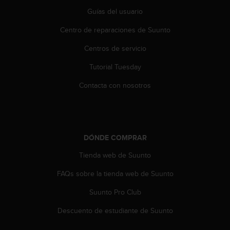
e
n
Guías del usuario
E
Centro de reparaciones de Suunto
E
.
Centros de servicio
U
Tutorial Tuesday
U
.
Contacta con nosotros
e
n
e
l
+
DÓNDE COMPRAR
1
8
Tienda web de Suunto
5
FAQs sobre la tienda web de Suunto
5
2
Suunto Pro Club
5
8
Descuento de estudiante de Suunto
0
9