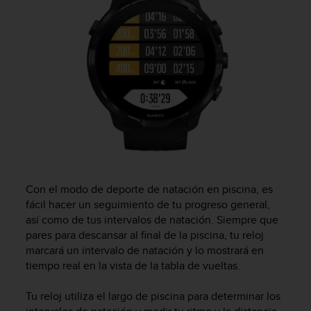
c
o
n
f
o
r
m
i
d
a
d
A
A
Con el modo de deporte de natación en piscina, es
e
n
fácil hacer un seguimiento de tu progreso general,
e
así como de tus intervalos de natación. Siempre que
s
pares para descansar al final de la piscina, tu reloj
t
marcará un intervalo de natación y lo mostrará en
e
tiempo real en la vista de la tabla de vueltas.
s
i
Tu reloj utiliza el largo de piscina para determinar los
t