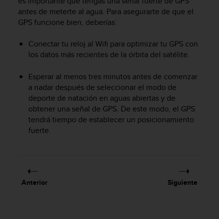
es importante que tengas una señal fuerte de GPS
t
A
antes de meterte al agua. Para asegurarte de que el
c
GPS funcione bien, deberías:
c
e
Conectar tu reloj al Wifi para optimizar tu GPS con
s
los datos más recientes de la órbita del satélite.
s
i
Esperar al menos tres minutos antes de comenzar
b
a nadar después de seleccionar el modo de
i
deporte de natación en aguas abiertas y de
l
obtener una señal de GPS. De este modo, el GPS
i
t
tendrá tiempo de establecer un posicionamiento
y
fuerte.
G
u
i
d
e
Anterior
Siguiente
l
i
n
e