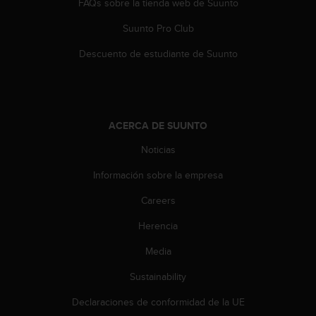
FAQs sobre la tienda web de Suunto
c
o
Suunto Pro Club
n
Descuento de estudiante de Suunto
t
a
c
t
o
c
ACERCA DE SUUNTO
o
Noticias
n
e
Información sobre la empresa
l
d
Careers
e
p
Herencia
a
Media
r
t
Sustainability
a
m
Declaraciones de conformidad de la UE
e