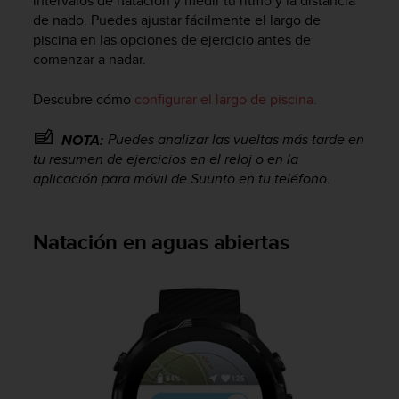
intervalos de natación y medir tu ritmo y la distancia
i
de nado. Puedes ajustar fácilmente el largo de
o
piscina en las opciones de ejercicio antes de
w
e
comenzar a nadar.
b
d
Descubre cómo
configurar el largo de piscina.
e
a
Puedes analizar las vueltas más tarde en
NOTA:
c
tu resumen de ejercicios en el reloj o en la
u
aplicación para móvil de Suunto en tu teléfono.
e
r
d
Natación en aguas abiertas
o
c
o
n
l
a
s
P
a
u