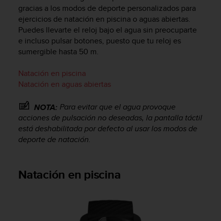
m
gracias a los modos de deporte personalizados para
i
ejercicios de natación en piscina o aguas abiertas.
s
Puedes llevarte el reloj bajo el agua sin preocuparte
o
e incluso pulsar botones, puesto que tu reloj es
d
e
sumergible hasta 50 m.
a
l
Natación en piscina
c
Natación en aguas abiertas
a
n
Para evitar que el agua provoque
NOTA:
z
acciones de pulsación no deseadas, la pantalla táctil
a
está deshabilitada por defecto al usar los modos de
r
deporte de natación.
e
l
n
i
Natación en piscina
v
e
l
d
e