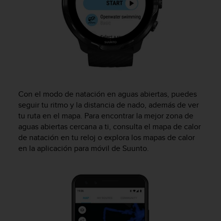
t
a
s
d
e
a
c
c
e
Con el modo de natación en aguas abiertas, puedes
s
seguir tu ritmo y la distancia de nado, además de ver
i
tu ruta en el mapa. Para encontrar la mejor zona de
b
aguas abiertas cercana a ti, consulta el mapa de calor
i
de natación en tu reloj o explora los mapas de calor
l
i
en la aplicación para móvil de Suunto.
d
a
d
p
a
r
a