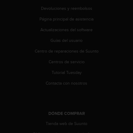
d
e
Devoluciones y reembolsos
a
Página principal de asistencia
c
c
Actualizaciones del software
e
s
Guías del usuario
i
b
Centro de reparaciones de Suunto
i
l
Centros de servicio
i
Tutorial Tuesday
d
a
Contacta con nosotros
d
.
P
o
n
DÓNDE COMPRAR
t
e
Tienda web de Suunto
e
n