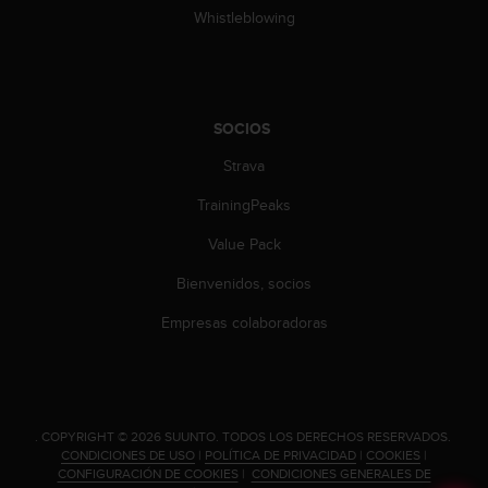
n
Whistleblowing
t
o
d
e
S
SOCIOS
e
r
Strava
v
TrainingPeaks
i
c
Value Pack
i
o
Bienvenidos, socios
a
l
Empresas colaboradoras
C
l
i
e
n
.
COPYRIGHT © 2026 SUUNTO.
TODOS LOS DERECHOS RESERVADOS.
t
CONDICIONES DE USO
|
POLÍTICA DE PRIVACIDAD
|
COOKIES
|
e
CONFIGURACIÓN DE COOKIES
|
CONDICIONES GENERALES DE