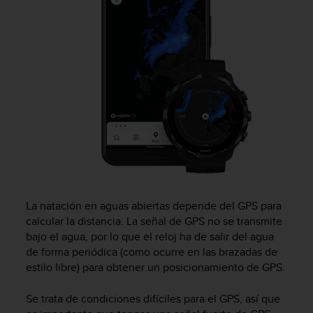
c
o
n
t
e
n
i
d
o
w
e
b
(
W
e
La natación en aguas abiertas depende del GPS para
b
calcular la distancia. La señal de GPS no se transmite
C
bajo el agua, por lo que el reloj ha de salir del agua
o
de forma periódica (como ocurre en las brazadas de
n
estilo libre) para obtener un posicionamiento de GPS.
t
e
Se trata de condiciones difíciles para el GPS, así que
n