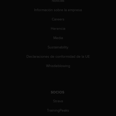
Noticias
t
a
Información sobre la empresa
s
Careers
d
e
Herencia
a
c
Media
c
e
Sustainability
s
i
Declaraciones de conformidad de la UE
b
Whistleblowing
i
l
i
d
a
SOCIOS
d
p
Strava
a
r
TrainingPeaks
a