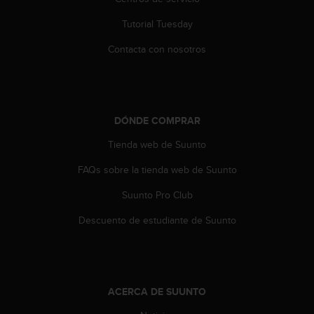
i
o
Tutorial Tuesday
w
e
Contacta con nosotros
b
d
e
a
c
DÓNDE COMPRAR
u
e
Tienda web de Suunto
r
FAQs sobre la tienda web de Suunto
d
o
Suunto Pro Club
c
o
Descuento de estudiante de Suunto
n
l
a
s
P
ACERCA DE SUUNTO
a
u