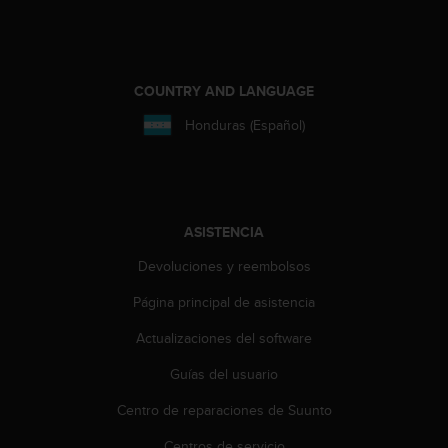
c
o
n
f
COUNTRY AND LANGUAGE
o
r
Honduras (Español)
m
i
d
a
d
ASISTENCIA
A
A
Devoluciones y reembolsos
e
n
Página principal de asistencia
e
s
Actualizaciones del software
t
e
Guías del usuario
s
Centro de reparaciones de Suunto
i
t
Centros de servicio