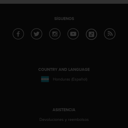
i
o
w
e
SÍGUENOS
b
d
e
a
c
u
e
r
COUNTRY AND LANGUAGE
d
o
Honduras (Español)
c
o
n
l
a
ASISTENCIA
s
P
Devoluciones y reembolsos
a
u