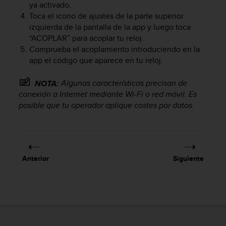
ya activado.
c
Toca el icono de ajustes de la parte superior
o
izquierda de la pantalla de la app y luego toca
n
f
“ACOPLAR” para acoplar tu reloj.
o
Comprueba el acoplamiento introduciendo en la
r
app el código que aparece en tu reloj.
m
i
Algunas características precisan de
NOTA:
d
conexión a Internet mediante Wi-Fi o red móvil. Es
a
posible que tu operador aplique costes por datos.
d
A
A
e
n
e
Anterior
Siguiente
s
t
e
s
i
t