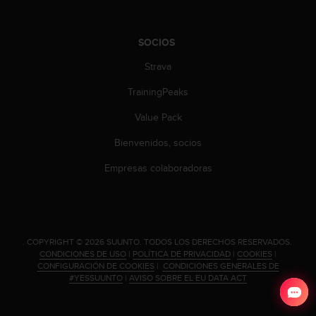
t
A
c
SOCIOS
c
e
Strava
s
s
TrainingPeaks
i
b
Value Pack
i
l
Bienvenidos, socios
i
Empresas colaboradoras
t
y
G
u
i
d
.
COPYRIGHT © 2026 SUUNTO.
TODOS LOS DERECHOS RESERVADOS.
e
CONDICIONES DE USO
|
POLÍTICA DE PRIVACIDAD
|
COOKIES
|
CONFIGURACIÓN DE COOKIES
|
CONDICIONES GENERALES DE
l
#YESSUUNTO
|
AVISO SOBRE EL EU DATA ACT
i
n
e