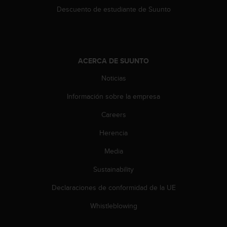
c
Descuento de estudiante de Suunto
o
n
t
e
n
ACERCA DE SUUNTO
i
d
Noticias
o
w
Información sobre la empresa
e
Careers
b
(
Herencia
W
e
Media
b
C
Sustainability
o
n
Declaraciones de conformidad de la UE
t
Whistleblowing
e
n