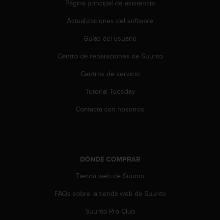
Página principal de asistencia
t
a
Actualizaciones del software
s
d
Guías del usuario
e
Centro de reparaciones de Suunto
a
c
Centros de servicio
c
e
Tutorial Tuesday
s
i
Contacta con nosotros
b
i
l
i
d
DÓNDE COMPRAR
a
d
Tienda web de Suunto
p
FAQs sobre la tienda web de Suunto
a
r
Suunto Pro Club
a