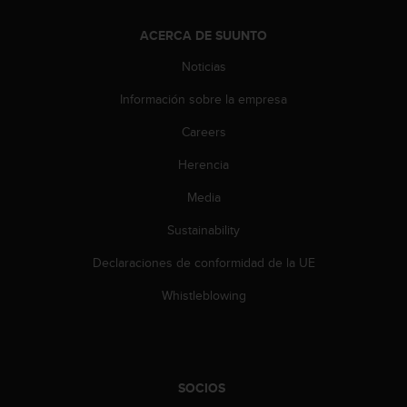
t
A
ACERCA DE SUUNTO
c
c
Noticias
e
s
Información sobre la empresa
s
i
Careers
b
i
Herencia
l
Media
i
t
Sustainability
y
G
Declaraciones de conformidad de la UE
u
i
Whistleblowing
d
e
l
i
n
SOCIOS
e