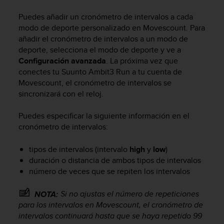
m
i
Puedes añadir un cronómetro de intervalos a cada
s
modo de deporte personalizado en Movescount. Para
o
añadir el cronómetro de intervalos a un modo de
d
deporte, selecciona el modo de deporte y ve a
e
Configuración avanzada
. La próxima vez que
a
l
conectes tu
Suunto Ambit3 Run
a tu cuenta de
c
Movescount, el cronómetro de intervalos se
a
sincronizará con el reloj.
n
z
Puedes especificar la siguiente información en el
a
cronómetro de intervalos:
r
e
tipos de intervalos (intervalo
high
y
low
)
l
duración o distancia de ambos tipos de intervalos
n
número de veces que se repiten los intervalos
i
v
e
Si no ajustas el número de repeticiones
NOTA:
l
para los intervalos en Movescount, el cronómetro de
d
intervalos continuará hasta que se haya repetido 99
e