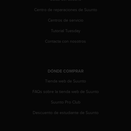
c
o
Centro de reparaciones de Suunto
n
t
Centros de servicio
e
Tutorial Tuesday
n
i
Contacta con nosotros
d
o
w
e
b
DÓNDE COMPRAR
(
W
Tienda web de Suunto
e
b
FAQs sobre la tienda web de Suunto
C
o
Suunto Pro Club
n
Descuento de estudiante de Suunto
t
e
n