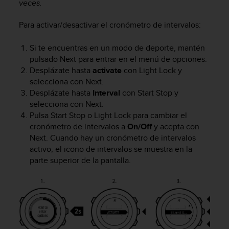
veces.
c
o
Para activar/desactivar el cronómetro de intervalos:
n
f
Si te encuentras en un modo de deporte, mantén
o
r
pulsado
Next
para entrar en el menú de opciones.
m
Desplázate hasta
activate
con
Light Lock
y
i
selecciona con
Next
.
d
Desplázate hasta
Interval
con
Start Stop
y
a
selecciona con
Next
.
d
Pulsa
Start Stop
o
Light Lock
para cambiar el
A
cronómetro de intervalos a
On/Off
y acepta con
A
Next
. Cuando hay un cronómetro de intervalos
e
activo, el icono de intervalos se muestra en la
n
parte superior de la pantalla.
e
s
t
e
s
i
t