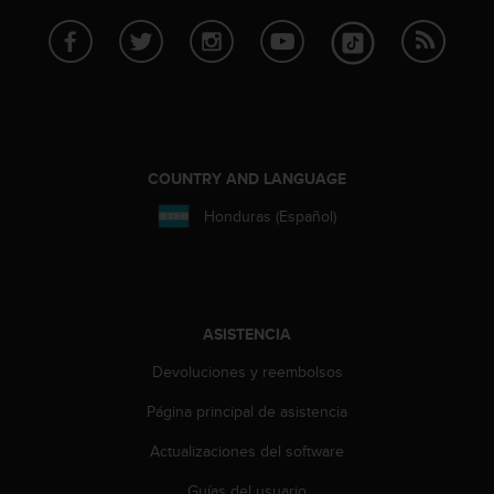
t
a
s
d
e
a
c
c
COUNTRY AND LANGUAGE
e
Honduras (Español)
s
i
b
i
l
i
ASISTENCIA
d
a
Devoluciones y reembolsos
d
Página principal de asistencia
p
a
Actualizaciones del software
r
a
Guías del usuario