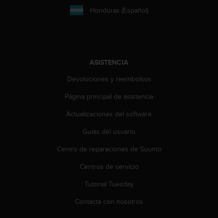
c
Honduras (Español)
c
e
d
e
r
ASISTENCIA
a
l
Devoluciones y reembolsos
a
i
Página principal de asistencia
n
Actualizaciones del software
f
o
Guías del usuario
r
m
Centro de reparaciones de Suunto
a
c
Centros de servicio
i
ó
Tutorial Tuesday
n
Contacta con nosotros
c
o