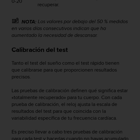
0-20
c
recuperar.
o
n
Los valores por debajo del 50 % medidos
NOTA:
t
en varios días consecutivos indican que ha
e
n
aumentado la necesidad de descansar.
i
d
Calibración del test
o
w
Tanto el test del sueño como el test rápido tienen
e
que calibrarse para que proporcionen resultados
b
precisos.
(
W
Las pruebas de calibración definen qué significa estar
e
b
«totalmente recuperado» para tu cuerpo. Con cada
C
prueba de calibración, el reloj ajusta la escala de
o
resultados del test para que coincida con la
n
variabilidad específica de tu frecuencia cardíaca.
t
e
Es preciso llevar a cabo tres pruebas de calibración
n
para cada test y hacerlas cuando no hayas acumulado