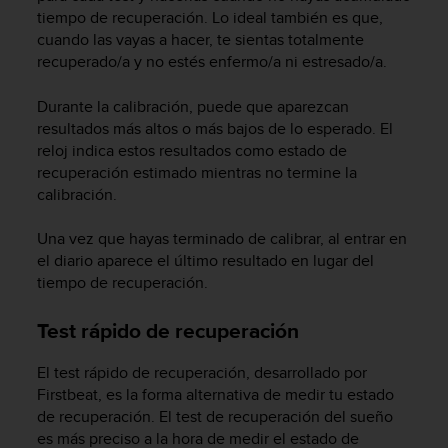
t
tiempo de recuperación. Lo ideal también es que,
A
cuando las vayas a hacer, te sientas totalmente
c
recuperado/a y no estés enfermo/a ni estresado/a.
c
e
s
Durante la calibración, puede que aparezcan
s
resultados más altos o más bajos de lo esperado. El
i
reloj indica estos resultados como estado de
b
recuperación estimado mientras no termine la
i
calibración.
l
i
Una vez que hayas terminado de calibrar, al entrar en
t
el diario aparece el último resultado en lugar del
y
G
tiempo de recuperación.
u
i
Test rápido de recuperación
d
e
El test rápido de recuperación, desarrollado por
l
Firstbeat, es la forma alternativa de medir tu estado
i
de recuperación. El test de recuperación del sueño
n
es más preciso a la hora de medir el estado de
e