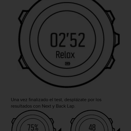
c
o
n
t
a
c
t
o
c
o
n
e
l
d
e
p
a
Una vez finalizado el test, desplázate por los
r
resultados con
Next
y
Back Lap
.
t
a
m
e