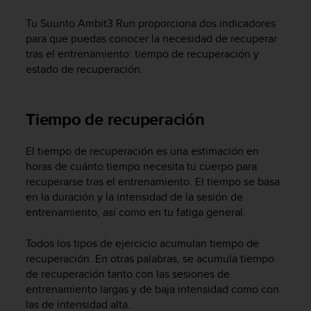
m
i
Tu
Suunto Ambit3 Run
proporciona dos indicadores
s
para que puedas conocer la necesidad de recuperar
o
tras el entrenamiento: tiempo de recuperación y
d
estado de recuperación.
e
a
l
c
Tiempo de recuperación
a
n
El tiempo de recuperación es una estimación en
z
horas de cuánto tiempo necesita tu cuerpo para
a
recuperarse tras el entrenamiento. El tiempo se basa
r
e
en la duración y la intensidad de la sesión de
l
entrenamiento, así como en tu fatiga general.
n
i
Todos los tipos de ejercicio acumulan tiempo de
v
recuperación. En otras palabras, se acumula tiempo
e
de recuperación tanto con las sesiones de
l
entrenamiento largas y de baja intensidad como con
d
las de intensidad alta.
e