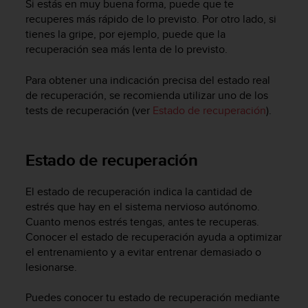
Si estás en muy buena forma, puede que te
i
o
recuperes más rápido de lo previsto. Por otro lado, si
w
tienes la gripe, por ejemplo, puede que la
e
recuperación sea más lenta de lo previsto.
b
d
Para obtener una indicación precisa del estado real
e
de recuperación, se recomienda utilizar uno de los
a
tests de recuperación (ver
Estado de recuperación
).
c
u
e
Estado de recuperación
r
d
o
El estado de recuperación indica la cantidad de
c
estrés que hay en el sistema nervioso autónomo.
o
Cuanto menos estrés tengas, antes te recuperas.
n
Conocer el estado de recuperación ayuda a optimizar
l
a
el entrenamiento y a evitar entrenar demasiado o
s
lesionarse.
P
a
Puedes conocer tu estado de recuperación mediante
u