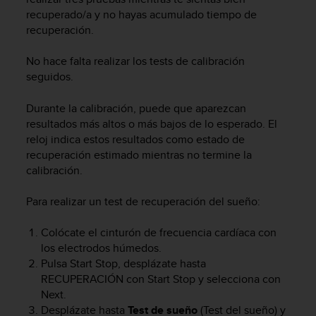
e
recuperado/a y no hayas acumulado tiempo de
n
recuperación.
E
E
.
No hace falta realizar los tests de calibración
seguidos.
U
U
Durante la calibración, puede que aparezcan
.
resultados más altos o más bajos de lo esperado. El
e
reloj indica estos resultados como estado de
n
recuperación estimado mientras no termine la
e
calibración.
l
+
1
Para realizar un test de recuperación del sueño:
8
5
Colócate el cinturón de frecuencia cardíaca con
5
los electrodos húmedos.
2
Pulsa
Start Stop
, desplázate hasta
5
RECUPERACIÓN con
Start Stop
y selecciona con
8
Next
.
0
Desplázate hasta
Test de sueño
(Test del sueño) y
9