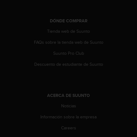
n
t
e
DÓNDE COMPRAR
n
i
Tienda web de Suunto
d
a
FAQs sobre la tienda web de Suunto
e
n
Suunto Pro Club
e
s
Descuento de estudiante de Suunto
t
e
s
i
t
ACERCA DE SUUNTO
i
Noticias
o
w
Información sobre la empresa
e
b
Careers
.