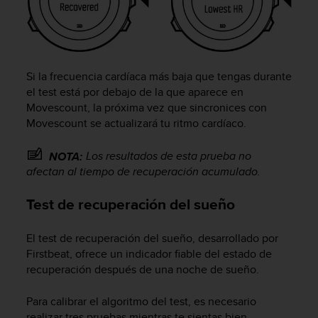
n
t
o
d
e
Si la frecuencia cardíaca más baja que tengas durante
S
el test está por debajo de la que aparece en
e
r
Movescount, la próxima vez que sincronices con
v
Movescount se actualizará tu ritmo cardíaco.
i
c
Los resultados de esta prueba no
NOTA:
i
afectan al tiempo de recuperación acumulado.
o
a
Test de recuperación del sueño
l
C
l
El test de recuperación del sueño, desarrollado por
i
Firstbeat, ofrece un indicador fiable del estado de
e
recuperación después de una noche de sueño.
n
t
Para calibrar el algoritmo del test, es necesario
e
realizar tres pruebas mientras te sientas bien