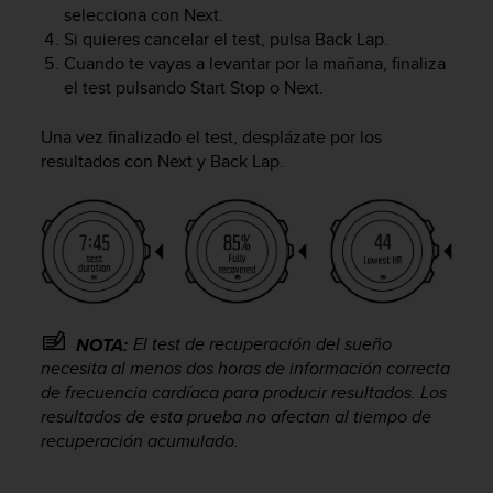
selecciona con
Next
.
0
0
Si quieres cancelar el test, pulsa
Back Lap
.
(
Cuando te vayas a levantar por la mañana, finaliza
l
el test pulsando
Start Stop
o
Next
.
l
a
Una vez finalizado el test, desplázate por los
m
resultados con
Next
y
Back Lap
.
a
d
a
g
r
a
t
u
El test de recuperación del sueño
NOTA:
i
t
necesita al menos dos horas de información correcta
a
de frecuencia cardíaca para producir resultados. Los
)
resultados de esta prueba no afectan al tiempo de
s
recuperación acumulado.
i
t