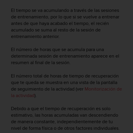
c
o
El tiempo se va acumulando a través de las sesiones
n
de entrenamiento, por lo que si se vuelve a entrenar
f
antes de que haya acabado el tiempo, el recién
o
acumulado se suma al resto de la sesión de
r
entrenamiento anterior.
m
i
El número de horas que se acumula para una
d
determinada sesión de entrenamiento aparece en el
a
resumen al final de la sesión.
d
A
A
El número total de horas de tiempo de recuperación
e
que te queda se muestra en una vista de la pantalla
n
de seguimiento de la actividad (ver
Monitorización de
e
la actividad
).
s
t
Debido a que el tiempo de recuperación es solo
e
estimativo, las horas acumuladas van descendiendo
s
de manera constante, independientemente de tu
i
nivel de forma física o de otros factores individuales.
t