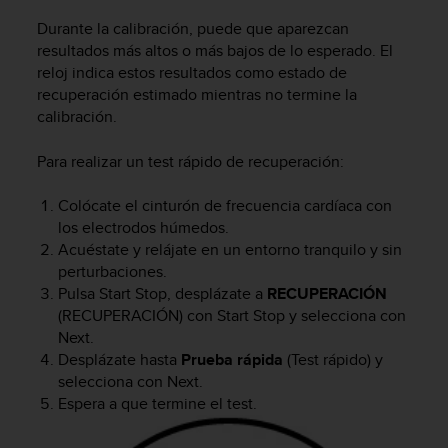
d
e
Durante la calibración, puede que aparezcan
a
resultados más altos o más bajos de lo esperado. El
c
reloj indica estos resultados como estado de
c
recuperación estimado mientras no termine la
e
calibración.
s
i
Para realizar un test rápido de recuperación:
b
i
Colócate el cinturón de frecuencia cardíaca con
l
i
los electrodos húmedos.
d
Acuéstate y relájate en un entorno tranquilo y sin
a
perturbaciones.
d
Pulsa
Start Stop
, desplázate a
RECUPERACIÓN
.
(RECUPERACIÓN) con
Start Stop
y selecciona con
P
Next
.
o
Desplázate hasta
Prueba rápida
(Test rápido) y
n
selecciona con
Next
.
t
Espera a que termine el test.
e
e
n