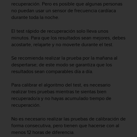
recuperación. Pero es posible que algunas personas
s
,
no puedan usar un sensor de frecuencia cardíaca
W
durante toda la noche.
C
A
El test rápido de recuperación solo lleva unos
G
minutos. Para que los resultados sean mejores, debes
)
acostarte, relajarte y no moverte durante el test.
2
.
Se recomienda realizar la prueba por la mañana al
0
despertarse; de este modo se garantiza que los
y
resultados sean comparables día a día.
o
t
r
Para calibrar el algoritmo del test, es necesario
a
realizar tres pruebas mientras te sientas bien
s
recuperado/a y no hayas acumulado tiempo de
n
recuperación.
o
r
No es necesario realizar las pruebas de calibración de
m
forma consecutiva, pero tienen que hacerse con al
a
menos 12 horas de diferencia.
s