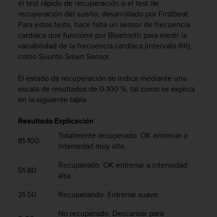
el test rápido de recuperación o el test de
t
recuperación del sueño, desarrollado por Firstbeat.
a
Para estos tests, hace falta un sensor de frecuencia
s
cardíaca que funcione por Bluetooth para medir la
d
variabilidad de la frecuencia cardíaca (intervalo RR),
e
como Suunto Smart Sensor.
a
c
c
El estado de recuperación se indica mediante una
e
escala de resultados de 0-100 %, tal como se explica
s
en la siguiente tabla.
i
b
Resultado
Explicación
i
l
Totalmente recuperado. OK entrenar a
81-100
i
intensidad muy alta.
d
a
Recuperado. OK entrenar a intensidad
51-80
d
alta.
p
a
21-50
Recuperando. Entrenar suave.
r
a
No recuperado. Descansar para