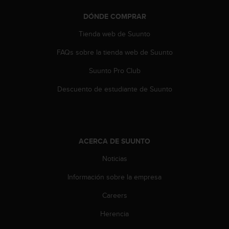
t
DÓNDE COMPRAR
a
s
Tienda web de Suunto
d
e
FAQs sobre la tienda web de Suunto
a
c
Suunto Pro Club
c
Descuento de estudiante de Suunto
e
s
i
b
i
ACERCA DE SUUNTO
l
i
Noticias
d
a
Información sobre la empresa
d
p
Careers
a
r
Herencia
a