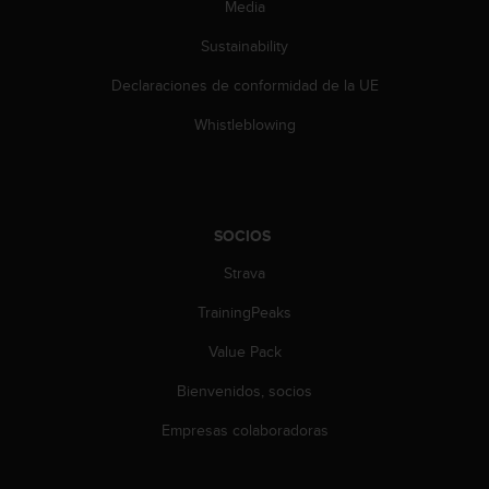
Media
c
o
Sustainability
n
t
Declaraciones de conformidad de la UE
e
n
Whistleblowing
i
d
o
w
e
SOCIOS
b
(
Strava
W
TrainingPeaks
e
b
Value Pack
C
o
Bienvenidos, socios
n
t
Empresas colaboradoras
e
n