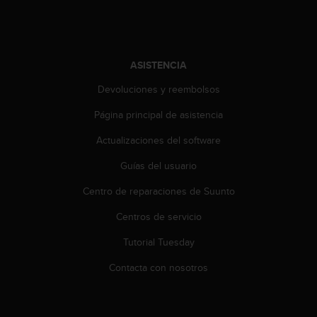
i
o
w
e
b
ASISTENCIA
d
e
Devoluciones y reembolsos
a
Página principal de asistencia
c
u
Actualizaciones del software
e
r
Guías del usuario
d
o
Centro de reparaciones de Suunto
c
o
Centros de servicio
n
Tutorial Tuesday
l
a
Contacta con nosotros
s
P
a
u