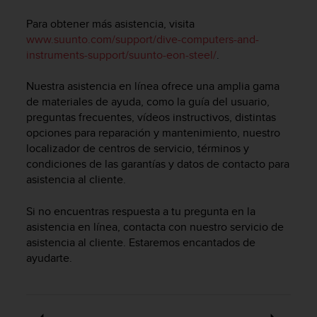
m
i
Para obtener más asistencia, visita
s
www.suunto.com/support/dive-computers-and-
o
instruments-support/suunto-eon-steel/
.
d
e
Nuestra asistencia en línea ofrece una amplia gama
a
l
de materiales de ayuda, como la guía del usuario,
c
preguntas frecuentes, vídeos instructivos, distintas
a
opciones para reparación y mantenimiento, nuestro
n
localizador de centros de servicio, términos y
z
condiciones de las garantías y datos de contacto para
a
asistencia al cliente.
r
e
Si no encuentras respuesta a tu pregunta en la
l
asistencia en línea, contacta con nuestro servicio de
n
asistencia al cliente. Estaremos encantados de
i
v
ayudarte.
e
l
d
e