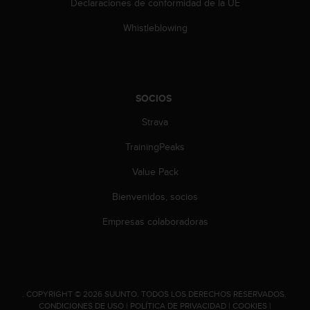
Declaraciones de conformidad de la UE
c
o
Whistleblowing
n
t
a
c
t
SOCIOS
o
Strava
c
o
TrainingPeaks
n
e
Value Pack
l
d
Bienvenidos, socios
e
p
Empresas colaboradoras
a
r
t
a
m
.
COPYRIGHT © 2026 SUUNTO.
TODOS LOS DERECHOS RESERVADOS.
e
CONDICIONES DE USO
|
POLÍTICA DE PRIVACIDAD
|
COOKIES
|