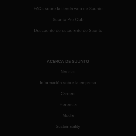
d
e
FAQs sobre la tienda web de Suunto
a
Suunto Pro Club
c
c
Descuento de estudiante de Suunto
e
s
i
b
i
ACERCA DE SUUNTO
l
i
Noticias
d
a
Información sobre la empresa
d
.
Careers
P
Herencia
o
n
Media
t
e
Sustainability
e
n