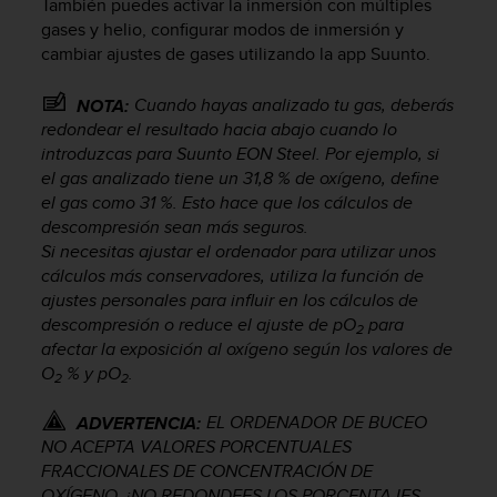
También puedes activar la inmersión con múltiples
c
gases y helio, configurar modos de inmersión y
o
cambiar ajustes de gases utilizando la app Suunto.
n
f
Cuando hayas analizado tu gas, deberás
o
NOTA:
r
redondear el resultado hacia abajo cuando lo
m
introduzcas para
Suunto EON Steel
. Por ejemplo, si
i
el gas analizado tiene un 31,8 % de oxígeno, define
d
el gas como 31 %. Esto hace que los cálculos de
a
descompresión sean más seguros.
d
Si necesitas ajustar el ordenador para utilizar unos
A
cálculos más conservadores, utiliza la función de
A
ajustes personales para influir en los cálculos de
e
descompresión o reduce el ajuste de pO
para
n
2
afectar la exposición al oxígeno según los valores de
e
s
O
% y pO
.
2
2
t
e
EL ORDENADOR DE BUCEO
ADVERTENCIA:
s
NO ACEPTA VALORES PORCENTUALES
i
FRACCIONALES DE CONCENTRACIÓN DE
t
OXÍGENO. ¡NO REDONDEES LOS PORCENTAJES