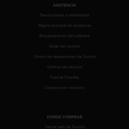
s
ASISTENCIA
,
Devoluciones y reembolsos
W
C
Página principal de asistencia
A
G
Actualizaciones del software
)
2
Guías del usuario
.
0
Centro de reparaciones de Suunto
y
Centros de servicio
o
t
Tutorial Tuesday
r
a
Contacta con nosotros
s
n
o
r
m
DÓNDE COMPRAR
a
s
Tienda web de Suunto