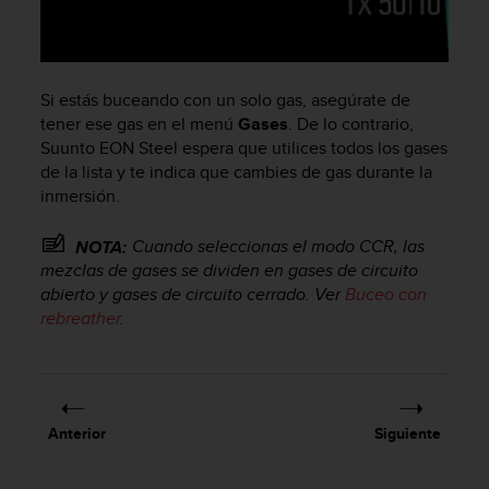
c
o
n
t
e
Si estás buceando con un solo gas, asegúrate de
n
tener ese gas en el menú
Gases
. De lo contrario,
i
Suunto EON Steel
espera que utilices todos los gases
d
de la lista y te indica que cambies de gas durante la
o
inmersión.
w
e
Cuando seleccionas el modo CCR, las
NOTA:
b
mezclas de gases se dividen en gases de circuito
(
abierto y gases de circuito cerrado. Ver
Buceo con
W
e
rebreather
.
b
C
o
n
t
Anterior
Siguiente
e
n