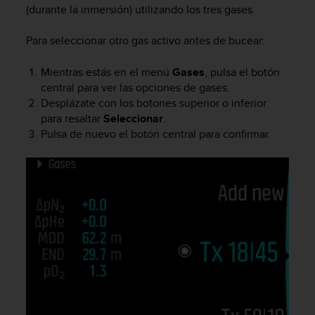
(durante la inmersión) utilizando los tres gases.
t
a
Para seleccionar otro gas activo antes de bucear:
s
d
e
Mientras estás en el menú
Gases
, pulsa el botón
a
central para ver las opciones de gases.
c
Desplázate con los botones superior o inferior
c
para resaltar
Seleccionar
.
e
Pulsa de nuevo el botón central para confirmar.
s
i
b
i
l
i
d
a
d
p
a
r
a