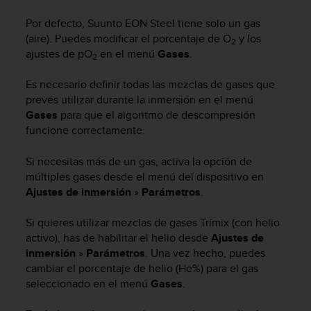
m
i
Por defecto,
Suunto EON Steel
tiene solo un gas
s
(aire). Puedes modificar el porcentaje de O
y los
2
o
ajustes de pO
en el menú
Gases
.
d
2
e
Es necesario definir todas las mezclas de gases que
a
l
prevés utilizar durante la inmersión en el menú
c
Gases
para que el algoritmo de descompresión
a
funcione correctamente.
n
z
Si necesitas más de un gas, activa la opción de
a
múltiples gases desde el menú del dispositivo en
r
Ajustes de inmersión
»
Parámetros
.
e
l
Si quieres utilizar mezclas de gases Trímix (con helio
n
i
activo), has de habilitar el helio desde
Ajustes de
v
inmersión
»
Parámetros
. Una vez hecho, puedes
e
cambiar el porcentaje de helio (He%) para el gas
l
seleccionado en el menú
Gases
.
d
e