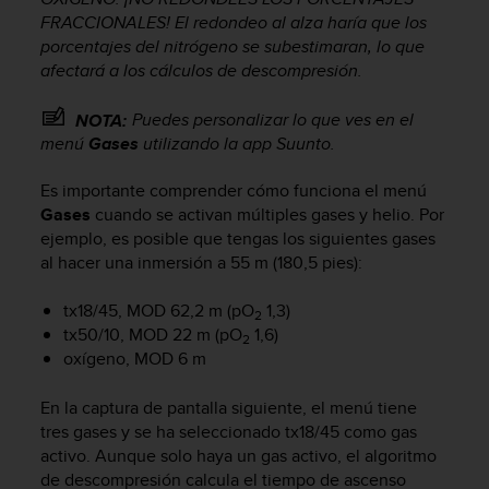
i
FRACCIONALES! El redondeo al alza haría que los
o
porcentajes del nitrógeno se subestimaran, lo que
w
afectará a los cálculos de descompresión.
e
b
d
Puedes personalizar lo que ves en el
NOTA:
e
menú
Gases
utilizando la app Suunto.
a
c
Es importante comprender cómo funciona el menú
u
Gases
cuando se activan múltiples gases y helio. Por
e
ejemplo, es posible que tengas los siguientes gases
r
al hacer una inmersión a 55 m (180,5 pies):
d
o
tx18/45, MOD 62,2 m (pO
1,3)
c
2
o
tx50/10, MOD 22 m (pO
1,6)
2
n
oxígeno, MOD 6 m
l
a
En la captura de pantalla siguiente, el menú tiene
s
tres gases y se ha seleccionado tx18/45 como gas
P
activo. Aunque solo haya un gas activo, el algoritmo
a
de descompresión calcula el tiempo de ascenso
u