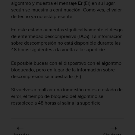
i
algoritmo y muestra el mensaje
Er
(Er) en su lugar,
o
según se muestra a continuación. Como ves, el valor
w
de techo ya no está presente.
e
b
En este estado aumentas significativamente el riesgo
d
de enfermedad descompresiva (DCS). La información
e
sobre descompresión no está disponible durante las
a
48 horas siguientes a la vuelta a la superficie.
c
u
e
Es posible bucear con el dispositivo con el algoritmo
r
bloqueado, pero en lugar de la información sobre
d
descompresión se muestra
Er
(Er).
o
c
Si vuelves a realizar una inmersión en este estado de
o
error, el tiempo de bloqueo del algoritmo se
n
restablece a 48 horas al salir a la superficie
l
a
s
P
a
u