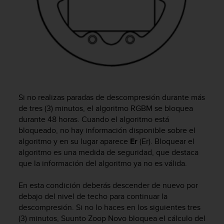
c
o
n
f
o
r
m
i
d
Si no realizas paradas de descompresión durante más
a
d
de tres (3) minutos, el algoritmo RGBM se bloquea
A
durante 48 horas. Cuando el algoritmo está
A
bloqueado, no hay información disponible sobre el
e
algoritmo y en su lugar aparece
Er
(Er). Bloquear el
n
algoritmo es una medida de seguridad, que destaca
e
que la información del algoritmo ya no es válida.
s
t
En esta condición deberás descender de nuevo por
e
debajo del nivel de techo para continuar la
s
descompresión. Si no lo haces en los siguientes tres
i
t
(3) minutos,
Suunto Zoop Novo
bloquea el cálculo del