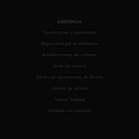
c
o
n
t
ASISTENCIA
e
Devoluciones y reembolsos
n
i
Página principal de asistencia
d
o
Actualizaciones del software
w
e
Guías del usuario
b
Centro de reparaciones de Suunto
(
W
Centros de servicio
e
b
Tutorial Tuesday
C
o
Contacta con nosotros
n
t
e
n