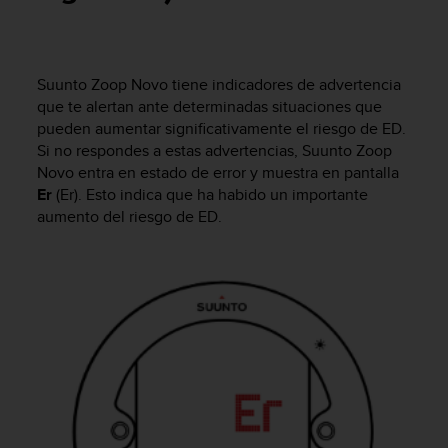
m
i
s
o
d
Suunto Zoop Novo
tiene indicadores de advertencia
e
que te alertan ante determinadas situaciones que
a
pueden aumentar significativamente el riesgo de ED.
l
Si no respondes a estas advertencias,
Suunto Zoop
c
Novo
entra en estado de error y muestra en pantalla
a
Er
(Er). Esto indica que ha habido un importante
n
aumento del riesgo de ED.
z
a
r
e
l
n
i
v
e
l
d
e