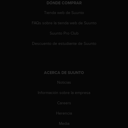
t
DÓNDE COMPRAR
A
c
Tienda web de Suunto
c
FAQs sobre la tienda web de Suunto
e
s
Suunto Pro Club
s
i
Descuento de estudiante de Suunto
b
i
l
i
t
ACERCA DE SUUNTO
y
G
Noticias
u
i
Información sobre la empresa
d
Careers
e
l
Herencia
i
n
Media
e