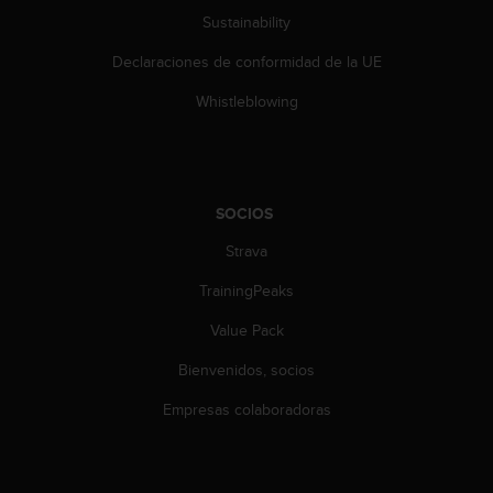
s
Sustainability
,
W
Declaraciones de conformidad de la UE
C
Whistleblowing
A
G
)
2
.
0
SOCIOS
y
Strava
o
t
TrainingPeaks
r
a
Value Pack
s
n
Bienvenidos, socios
o
Empresas colaboradoras
r
m
a
s