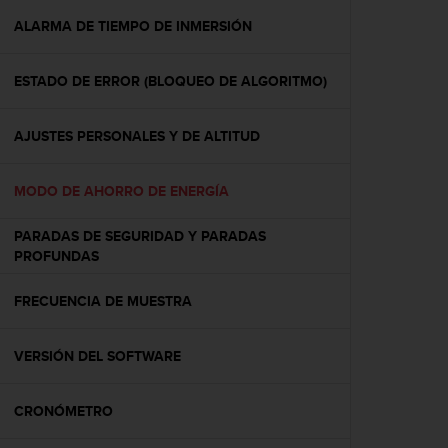
i
o
ALARMA DE TIEMPO DE INMERSIÓN
w
e
ESTADO DE ERROR (BLOQUEO DE ALGORITMO)
b
d
e
AJUSTES PERSONALES Y DE ALTITUD
a
c
u
MODO DE AHORRO DE ENERGÍA
e
r
PARADAS DE SEGURIDAD Y PARADAS
d
PROFUNDAS
o
c
FRECUENCIA DE MUESTRA
o
n
l
VERSIÓN DEL SOFTWARE
a
s
P
CRONÓMETRO
a
u