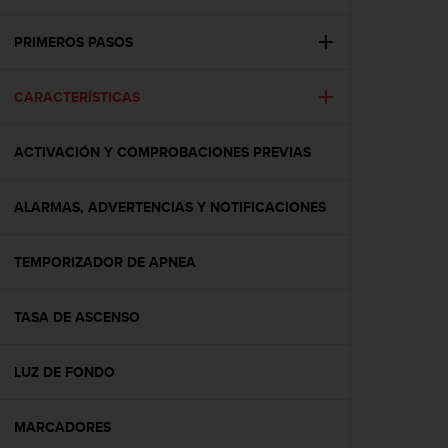
m
i
s
PRIMEROS PASOS
o
d
CARACTERÍSTICAS
e
a
l
ACTIVACIÓN Y COMPROBACIONES PREVIAS
c
a
n
ALARMAS, ADVERTENCIAS Y NOTIFICACIONES
z
a
r
TEMPORIZADOR DE APNEA
e
l
TASA DE ASCENSO
n
i
v
LUZ DE FONDO
e
l
d
MARCADORES
e