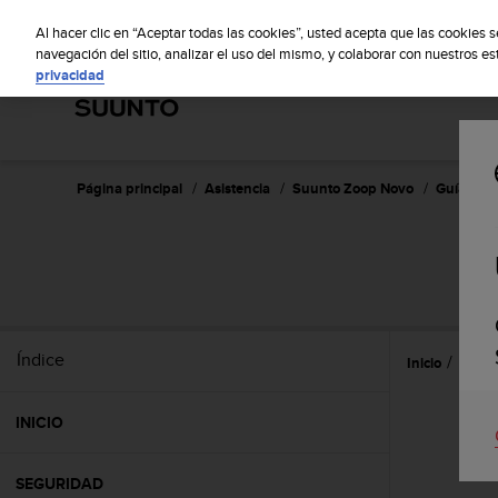
S
S
u
Al hacer clic en “Aceptar todas las cookies”, usted acepta que las cookies 
u
navegación del sitio, analizar el uso del mismo, y colaborar con nuestros e
privacidad
n
t
o
m
a
n
Página principal
Asistencia
Suunto Zoop Novo
Guía del 
t
i
e
n
e
s
u
Índice
Inicio
Caract
c
o
m
INICIO
p
r
o
SEGURIDAD