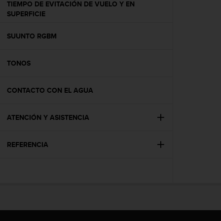
TIEMPO DE EVITACIÓN DE VUELO Y EN
t
SUPERFICIE
a
s
SUUNTO RGBM
d
e
a
TONOS
c
c
e
CONTACTO CON EL AGUA
s
i
b
ATENCIÓN Y ASISTENCIA
i
l
REFERENCIA
i
d
a
d
p
a
r
a