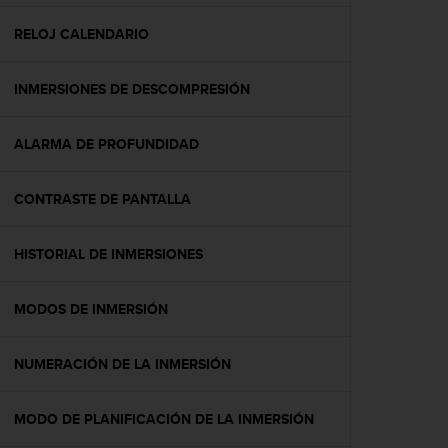
c
o
RELOJ CALENDARIO
n
f
INMERSIONES DE DESCOMPRESIÓN
o
r
m
ALARMA DE PROFUNDIDAD
i
d
a
CONTRASTE DE PANTALLA
d
A
A
HISTORIAL DE INMERSIONES
e
n
MODOS DE INMERSIÓN
e
s
t
NUMERACIÓN DE LA INMERSIÓN
e
s
i
MODO DE PLANIFICACIÓN DE LA INMERSIÓN
t