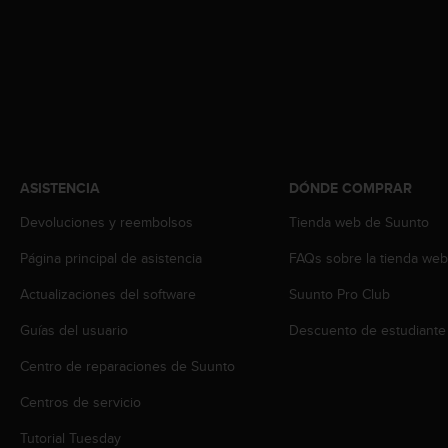
c
o
n
t
e
n
i
d
o
ASISTENCIA
DÓNDE COMPRAR
w
e
Devoluciones y reembolsos
Tienda web de Suunto
b
(
Página principal de asistencia
FAQs sobre la tienda we
W
e
Actualizaciones del software
Suunto Pro Club
b
C
Guías del usuario
Descuento de estudiante
o
Centro de reparaciones de Suunto
n
t
Centros de servicio
e
n
Tutorial Tuesday