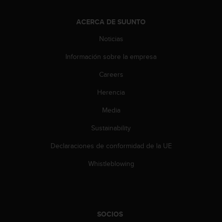
t
a
ACERCA DE SUUNTO
s
d
Noticias
e
Información sobre la empresa
a
c
Careers
c
e
Herencia
s
i
Media
b
i
Sustainability
l
Declaraciones de conformidad de la UE
i
d
Whistleblowing
a
d
p
a
r
SOCIOS
a