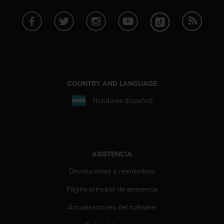
c
o
n
f
o
r
m
i
COUNTRY AND LANGUAGE
d
a
Honduras (Español)
d
A
A
e
n
ASISTENCIA
e
s
Devoluciones y reembolsos
t
e
Página principal de asistencia
s
i
Actualizaciones del software
t