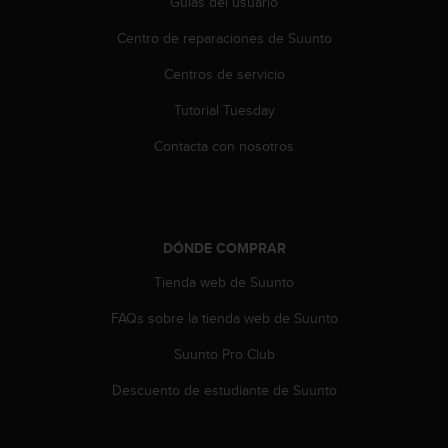
Guías del usuario
i
o
Centro de reparaciones de Suunto
w
e
Centros de servicio
b
d
Tutorial Tuesday
e
a
Contacta con nosotros
c
u
e
r
d
DÓNDE COMPRAR
o
Tienda web de Suunto
c
o
FAQs sobre la tienda web de Suunto
n
l
Suunto Pro Club
a
s
Descuento de estudiante de Suunto
P
a
u