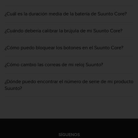
m
i
s
¿Cuál es la duración media de la batería de Suunto Core?
o
d
¿Cuándo debería calibrar la brújula de mi Suunto Core?
e
a
l
¿Cómo puedo bloquear los botones en el Suunto Core?
c
a
n
¿Cómo cambio las correas de mi reloj Suunto?
z
a
r
¿Dónde puedo encontrar el número de serie de mi producto
e
Suunto?
l
n
i
v
e
l
d
SÍGUENOS
e