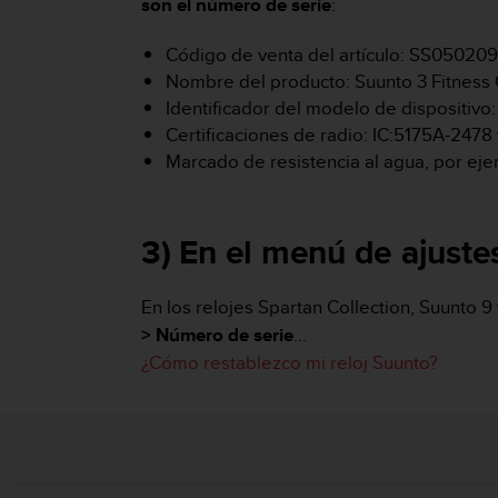
son el número de serie
:
s
,
Código de venta del artículo: SS05020
W
Nombre del producto: Suunto 3 Fitness
C
A
Identificador del modelo de dispositiv
G
Certificaciones de radio: IC:5175A-247
)
Marcado de resistencia al agua, por e
2
.
0
y
3) En el menú de ajustes
o
t
r
En los relojes Spartan Collection, Suunto 9
a
> Número de serie
...
s
¿Cómo restablezco mi reloj Suunto?
n
o
r
m
a
s