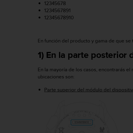
m
12345678
i
1234567891
s
12345678910
o
d
e
a
En función del producto y gama de que se t
l
c
1) En la parte posterior
a
n
z
En la mayoría de los casos, encontrarás el 
a
ubicaciones son:
r
e
Parte superior del módulo del dispositiv
l
n
i
v
e
l
d
e