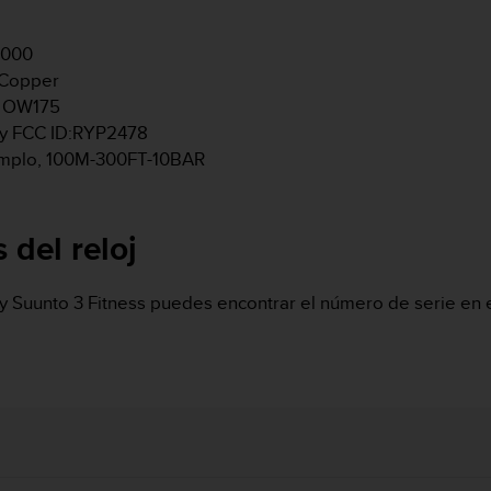
9000
 Copper
o: OW175
8 y FCC ID:RYP2478
jemplo, 100M-300FT-10BAR
 del reloj
 y Suunto 3 Fitness puedes encontrar el número de serie en e