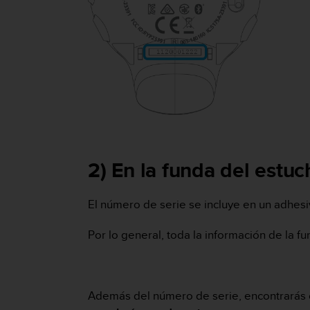
t
A
c
c
e
s
s
i
b
i
l
i
2) En la funda del estu
t
y
G
El número de serie se incluye en un adhesi
u
i
Por lo general, toda la información de la 
d
e
l
i
n
Además del número de serie, encontrarás o
e