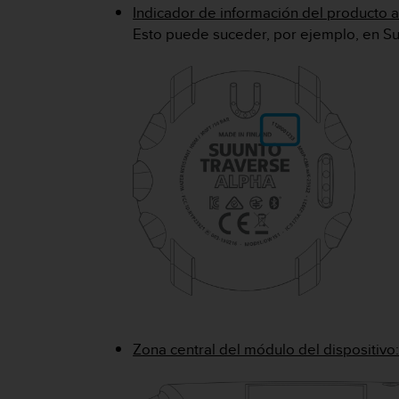
Indicador de información del producto 
t
Esto puede suceder, por ejemplo, en Su
a
s
d
e
a
c
c
e
s
i
b
i
l
i
d
a
d
p
Zona central del módulo del dispositivo
a
r
a