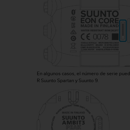
c
o
n
t
e
n
i
d
o
w
e
b
(
En algunos casos, el número de serie pued
W
R Suunto Spartan y Suunto 9.
e
b
C
o
n
t
e
n