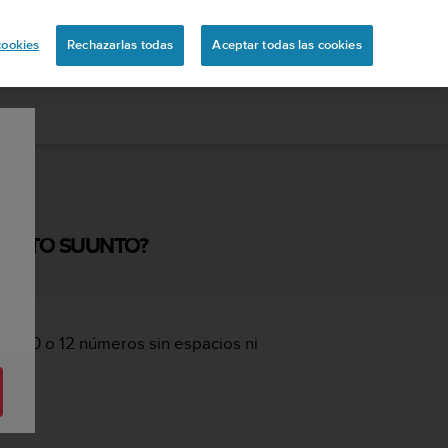
ón
cookies
Rechazarlas todas
Aceptar todas las cookies
DUCTO SUUNTO?
8, 10 o 12 números sin espacios ni