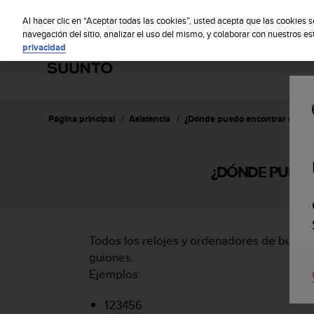
S
S
u
Al hacer clic en “Aceptar todas las cookies”, usted acepta que las cookies 
u
navegación del sitio, analizar el uso del mismo, y colaborar con nuestros e
privacidad
n
t
o
m
a
n
Página principal
Asistencia
¿Dónde puedo encontrar el núm
t
i
e
¿DÓNDE PUEDO
n
e
s
u
c
Todos los relojes y ordenadores de buceo 
o
guiones.
m
p
Ejemplos:
r
o
123456