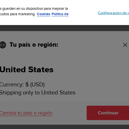
uscribete a nuestro boletín y obtén un 5% de descuento
| Fácil devoluci
se guarden en su dispositivo para mejorar la
Configuración de 
studios para marketing.
Cookies
Política de
Tu país o región:
ero de serie de mi producto Suunto?
United States
 ENCONTRAR EL NÚMERO DE SERIE DE MI PRO
Currency: $ (USD)
Shipping only to United States
Suunto tienen un número de serie. Es una combinación de 6, 
Cambia tu país o región
Continuar