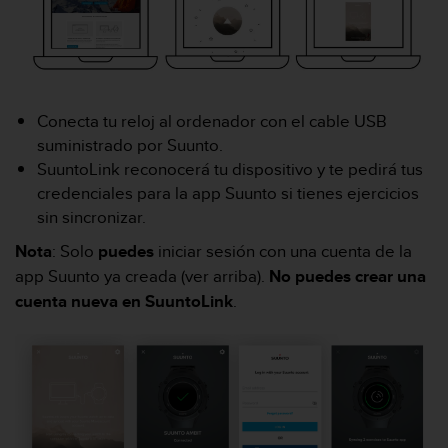
c
o
n
f
o
r
Conecta tu reloj al ordenador con el cable USB
m
suministrado por Suunto.
i
SuuntoLink reconocerá tu dispositivo y te pedirá tus
d
credenciales para la app Suunto si tienes ejercicios
a
d
sin sincronizar.
A
Nota
: Solo
puedes
iniciar sesión con una cuenta de la
A
e
app Suunto ya creada (ver arriba).
No puedes crear una
n
cuenta nueva en SuuntoLink
.
e
s
t
e
s
i
t