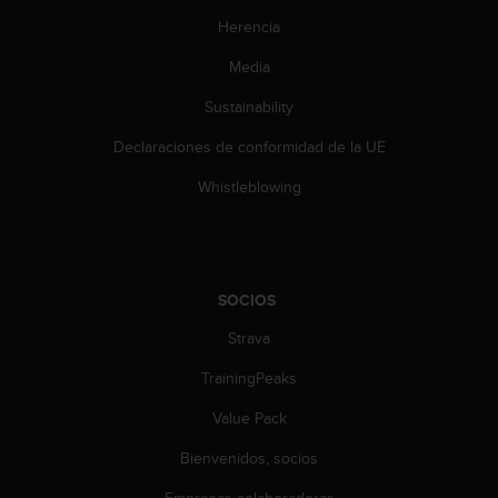
s
Herencia
,
W
Media
C
A
Sustainability
G
Declaraciones de conformidad de la UE
)
2
Whistleblowing
.
0
y
o
t
SOCIOS
r
a
Strava
s
n
TrainingPeaks
o
r
Value Pack
m
Bienvenidos, socios
a
s
Empresas colaboradoras