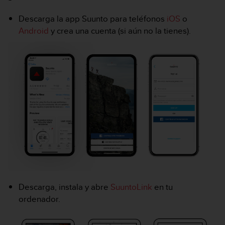
m
i
Descarga la app Suunto para teléfonos
iOS
o
s
Android
y crea una cuenta (si aún no la tienes).
o
d
e
a
l
c
a
n
z
a
r
e
l
n
i
v
Descarga, instala y abre
SuuntoLink
en tu
e
ordenador.
l
d
e