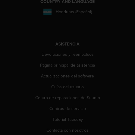
COUNTRY AND LANGUAGE
c
o
Honduras (Español)
n
t
e
n
i
ASISTENCIA
d
o
Devoluciones y reembolsos
w
e
Página principal de asistencia
b
(
Actualizaciones del software
W
Guías del usuario
e
b
Centro de reparaciones de Suunto
C
o
Centros de servicio
n
t
Tutorial Tuesday
e
n
Contacta con nosotros