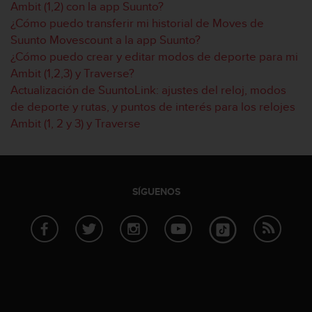
Ambit (1,2) con la app Suunto?
t
¿Cómo puedo transferir mi historial de Moves de
a
Suunto Movescount a la app Suunto?
s
d
¿Cómo puedo crear y editar modos de deporte para mi
e
Ambit (1,2,3) y Traverse?
a
Actualización de SuuntoLink: ajustes del reloj, modos
c
de deporte y rutas, y puntos de interés para los relojes
c
Ambit (1, 2 y 3) y Traverse
e
s
i
b
i
SÍGUENOS
l
i
d
a
d
p
a
r
a