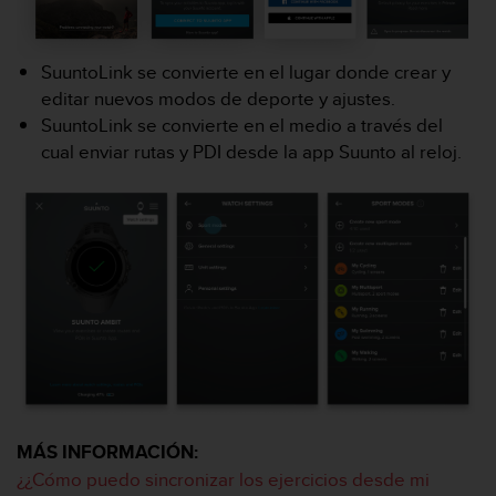
i
o
w
SuuntoLink se convierte en el lugar donde crear y
e
b
editar nuevos modos de deporte y ajustes.
d
SuuntoLink se convierte en el medio a través del
e
cual enviar rutas y PDI desde la app Suunto al reloj.
a
c
u
e
r
d
o
c
o
n
l
a
s
P
MÁS INFORMACIÓN:
a
¿¿Cómo puedo sincronizar los ejercicios desde mi
u