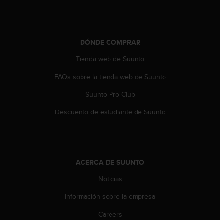
t
A
c
c
e
DÓNDE COMPRAR
s
Tienda web de Suunto
s
i
FAQs sobre la tienda web de Suunto
b
i
Suunto Pro Club
l
i
Descuento de estudiante de Suunto
t
y
G
u
i
ACERCA DE SUUNTO
d
e
Noticias
l
Información sobre la empresa
i
n
Careers
e