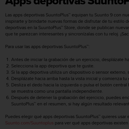
Apps deportivas SuuntoP
Las apps deportivas SuuntoPlus™ equipan tu
Suunto 9
con nue
inspirarte y brindarte nuevas formas de disfrutar de tu estilo 
deportivas en la SuuntoPlus™ Store, donde se publican nuevas
que te parezcan interesantes y sincronízalas con tu reloj. ¡Saca
Para usar las apps deportivas SuuntoPlus™:
Antes de iniciar la grabación de un ejercicio, desplázate h
Selecciona la app deportiva que te guste.
Si la app deportiva utiliza un dispositivo o sensor externo
Desplázate hacia arriba hasta la vista inicial y comienza tu 
Desliza el dedo hacia la izquierda o pulsa el botón central
se muestra como una pantalla independiente.
Después de detener la grabación del ejercicio, puedes enco
SuuntoPlus™ en el resumen, si hay algún resultado relevan
Puedes elegir qué apps deportivas SuuntoPlus™ quieres usar en
Suunto.com/Suuntoplus
para ver qué apps deportivas existen p