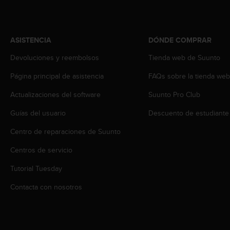
i
o
w
e
ASISTENCIA
DÓNDE COMPRAR
b
d
Devoluciones y reembolsos
Tienda web de Suunto
e
a
Página principal de asistencia
FAQs sobre la tienda we
c
Actualizaciones del software
Suunto Pro Club
u
e
Guías del usuario
Descuento de estudiante
r
d
Centro de reparaciones de Suunto
o
c
Centros de servicio
o
n
Tutorial Tuesday
l
Contacta con nosotros
a
s
P
a
u