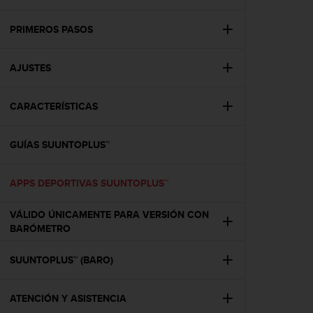
m
i
s
PRIMEROS PASOS
o
d
AJUSTES
e
a
l
CARACTERÍSTICAS
c
a
n
GUÍAS SUUNTOPLUS™
z
a
r
APPS DEPORTIVAS SUUNTOPLUS™
e
l
VÁLIDO ÚNICAMENTE PARA VERSIÓN CON
n
BARÓMETRO
i
v
SUUNTOPLUS™ (BARO)
e
l
d
ATENCIÓN Y ASISTENCIA
e