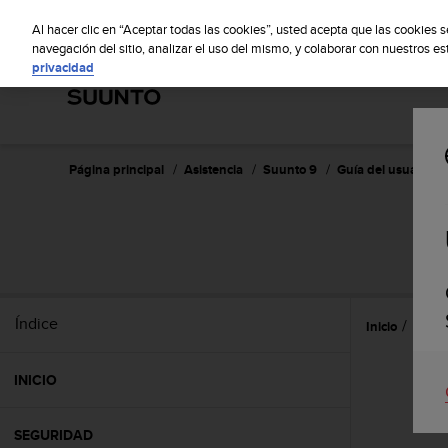
S
S
u
Al hacer clic en “Aceptar todas las cookies”, usted acepta que las cookies 
u
navegación del sitio, analizar el uso del mismo, y colaborar con nuestros e
privacidad
n
t
o
m
a
n
Página principal
Asistencia
Suunto 9
Guía del usuario
t
i
e
n
e
s
u
Índice
Inicio
Apps 
c
o
m
INICIO
p
r
o
SEGURIDAD