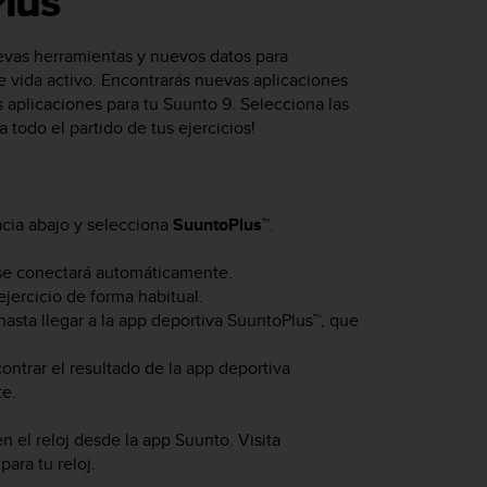
lus™
vas herramientas y nuevos datos para
de vida activo. Encontrarás nuevas aplicaciones
 aplicaciones para tu
Suunto 9
. Selecciona las
 todo el partido de tus ejercicios!
acia abajo y selecciona
SuuntoPlus™
.
, se conectará automáticamente.
ejercicio de forma habitual.
 hasta llegar a la app deportiva SuuntoPlus™, que
ntrar el resultado de la app deportiva
te.
 el reloj desde la app Suunto. Visita
ara tu reloj.