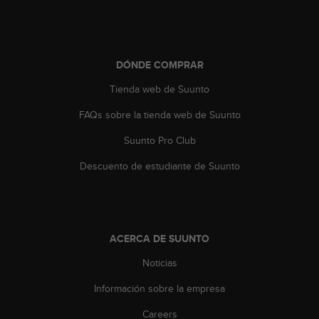
c
o
n
t
DÓNDE COMPRAR
a
c
Tienda web de Suunto
t
o
FAQs sobre la tienda web de Suunto
c
o
Suunto Pro Club
n
Descuento de estudiante de Suunto
e
l
d
e
p
ACERCA DE SUUNTO
a
r
Noticias
t
a
Información sobre la empresa
m
e
Careers