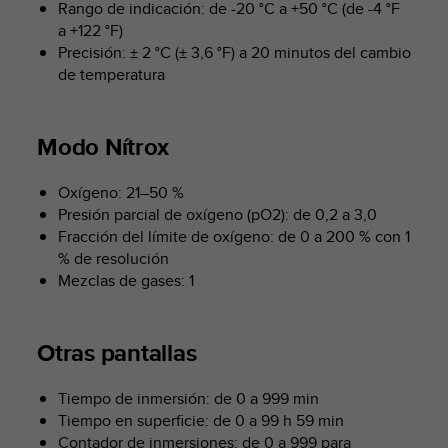
i
Rango de indicación: de -20 °C a +50 °C (de -4 °F
o
a +122 °F)
w
Precisión: ± 2 °C (± 3,6 °F) a 20 minutos del cambio
e
de temperatura
b
d
e
Modo Nítrox
a
c
u
Oxígeno: 21–50 %
e
Presión parcial de oxígeno (pO2): de 0,2 a 3,0
r
Fracción del límite de oxígeno: de 0 a 200 % con 1
d
% de resolución
o
Mezclas de gases: 1
c
o
n
Otras pantallas
l
a
s
Tiempo de inmersión: de 0 a 999 min
P
Tiempo en superficie: de 0 a 99 h 59 min
a
Contador de inmersiones: de 0 a 999 para
u