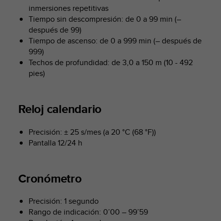
inmersiones repetitivas
t
a
Tiempo sin descompresión: de 0 a 99 min (–
s
después de 99)
d
Tiempo de ascenso: de 0 a 999 min (– después de
e
999)
a
Techos de profundidad: de 3,0 a 150 m (10 - 492
c
pies)
c
e
s
Reloj calendario
i
b
i
Precisión: ± 25 s/mes (a 20 °C (68 °F))
l
Pantalla 12/24 h
i
d
a
Cronómetro
d
p
a
Precisión: 1 segundo
r
Rango de indicación: 0’00 – 99’59
a