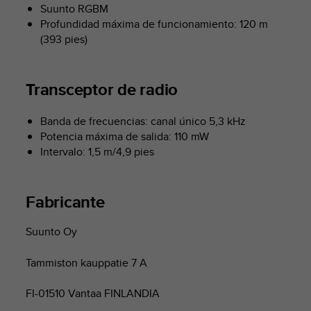
t
Suunto RGBM
A
Profundidad máxima de funcionamiento: 120 m
c
(393 pies)
c
e
s
Transceptor de radio
s
i
b
Banda de frecuencias: canal único 5,3 kHz
i
Potencia máxima de salida: 110 mW
l
Intervalo: 1,5 m/4,9 pies
i
t
y
G
Fabricante
u
i
Suunto Oy
d
e
Tammiston kauppatie 7 A
l
i
n
FI-01510 Vantaa FINLANDIA
e