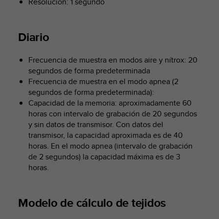
Resolución: 1 segundo
c
o
n
Diario
t
e
n
Frecuencia de muestra en modos aire y nítrox: 20
i
segundos de forma predeterminada
d
Frecuencia de muestra en el modo apnea (2
o
segundos de forma predeterminada):
w
Capacidad de la memoria: aproximadamente 60
e
b
horas con intervalo de grabación de 20 segundos
(
y sin datos de transmisor. Con datos del
W
transmisor, la capacidad aproximada es de 40
e
horas. En el modo apnea (intervalo de grabación
b
de 2 segundos) la capacidad máxima es de 3
C
horas.
o
n
t
Modelo de cálculo de tejidos
e
n