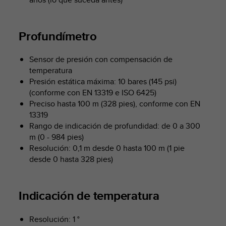
c
o
n
Profundímetro
f
o
r
Sensor de presión con compensación de
m
temperatura
i
Presión estática máxima: 10 bares (145 psi)
d
(conforme con EN 13319 e ISO 6425)
a
Preciso hasta 100 m (328 pies), conforme con EN
d
13319
A
Rango de indicación de profundidad: de 0 a 300
A
m (0 - 984 pies)
e
Resolución: 0,1 m desde 0 hasta 100 m (1 pie
n
e
desde 0 hasta 328 pies)
s
t
e
Indicación de temperatura
s
i
Resolución: 1 °
t