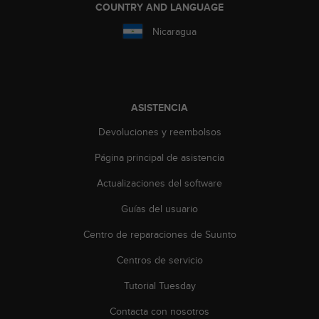
d
COUNTRY AND LANGUAGE
e
Nicaragua
a
c
c
e
s
i
ASISTENCIA
b
i
Devoluciones y reembolsos
l
Página principal de asistencia
i
d
Actualizaciones del software
a
d
Guías del usuario
.
P
Centro de reparaciones de Suunto
o
n
Centros de servicio
t
Tutorial Tuesday
e
e
Contacta con nosotros
n