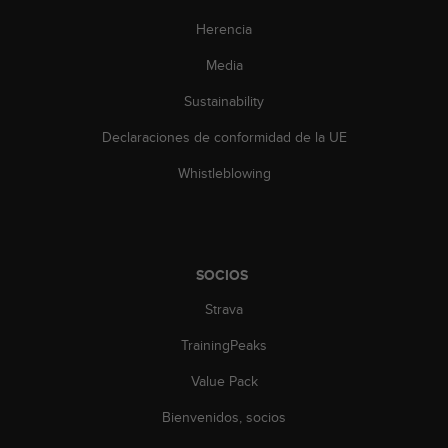
n
t
Herencia
o
Media
d
e
Sustainability
S
e
Declaraciones de conformidad de la UE
r
v
Whistleblowing
i
c
i
o
a
SOCIOS
l
C
Strava
l
TrainingPeaks
i
e
Value Pack
n
t
Bienvenidos, socios
e