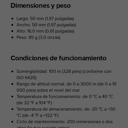
m
Dimensiones y peso
i
s
o
Largo: 50 mm (1,97 pulgadas)
d
Ancho: 50 mm (1,97 pulgadas)
e
Alto: 16,0 mm (0,61 pulgadas)
a
Peso: 85 g (3,0 onzas)
l
c
a
Condiciones de funcionamiento
n
z
a
Sumergibilidad: 100 m (328 pies) (conforme con
r
ISO 6425)
e
Rango de altitud normal: de 0 a 3000 m (de 0 a 10
l
000 pies) sobre el nivel del mar
n
Temperatura de funcionamiento: de 0 °C a 40 °C
i
(de 32 °F a 104 °F)
v
Temperatura de almacenamiento: de -20 °C a +50
e
l
°C (de -4 °F a +122 °F)
d
Ciclo de mantenimiento: 200 inmersiones o dos
e
años (lo que suceda antes)