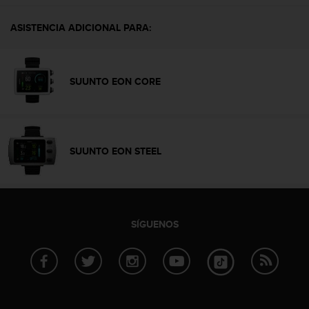
c
o
ASISTENCIA ADICIONAL PARA:
n
f
o
r
SUUNTO EON CORE
m
i
d
a
d
SUUNTO EON STEEL
A
A
e
n
e
SÍGUENOS
s
t
e
s
i
t