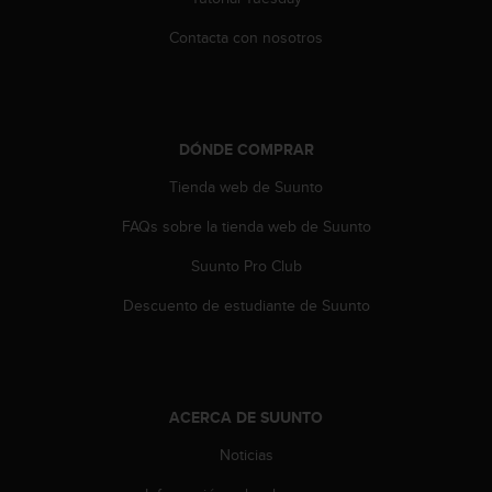
t
Contacta con nosotros
a
s
d
e
a
DÓNDE COMPRAR
c
c
Tienda web de Suunto
e
s
FAQs sobre la tienda web de Suunto
i
b
Suunto Pro Club
i
l
Descuento de estudiante de Suunto
i
d
a
d
p
ACERCA DE SUUNTO
a
Noticias
r
a