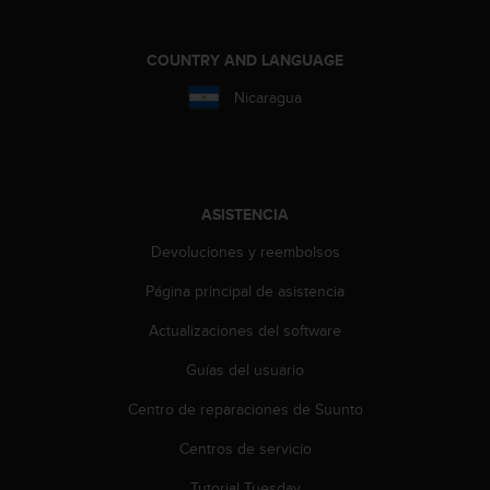
i
o
w
COUNTRY AND LANGUAGE
e
b
Nicaragua
d
e
a
c
u
ASISTENCIA
e
r
Devoluciones y reembolsos
d
o
Página principal de asistencia
c
Actualizaciones del software
o
n
Guías del usuario
l
a
Centro de reparaciones de Suunto
s
P
Centros de servicio
a
u
Tutorial Tuesday