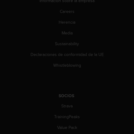
Información sobre la empresa
c
o
Careers
n
t
Herencia
e
n
Media
i
Sustainability
d
o
Declaraciones de conformidad de la UE
w
e
Whistleblowing
b
(
W
e
b
SOCIOS
C
o
Strava
n
t
TrainingPeaks
e
Value Pack
n