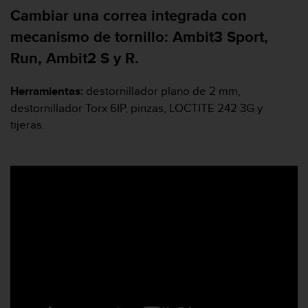
e
Cambiar una correa integrada con
n
E
mecanismo de tornillo: Ambit3 Sport,
E
Run, Ambit2 S y R.
.
U
Herramientas:
destornillador plano de 2 mm,
U
destornillador Torx 6IP, pinzas, LOCTITE 242 3G y
.
tijeras.
e
n
e
l
+
1
8
5
5
2
5
8
0
9