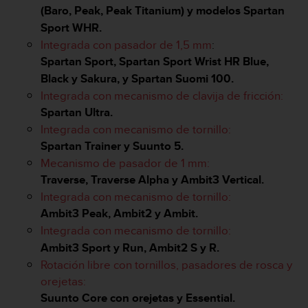
c
(Baro, Peak, Peak Titanium) y modelos Spartan
o
Sport WHR.
n
Integrada con pasador de 1,5 mm
:
f
Spartan Sport, Spartan Sport Wrist HR Blue,
o
Black y Sakura, y Spartan Suomi 100.
r
m
Integrada con mecanismo de clavija de fricción:
i
Spartan Ultra.
d
Integrada con mecanismo de tornillo:
a
Spartan Trainer y Suunto 5.
d
A
Mecanismo de pasador de 1 mm:
A
Traverse, Traverse Alpha y Ambit3 Vertical.
e
Integrada con mecanismo de tornillo:
n
Ambit3 Peak, Ambit2 y Ambit.
e
s
Integrada con mecanismo de tornillo:
t
Ambit3 Sport y Run, Ambit2 S y R.
e
Rotación libre con tornillos, pasadores de rosca y
s
orejetas:
i
Suunto Core con orejetas y Essential.
t