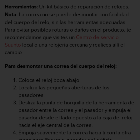
c
Herramientas:
Un kit básico de reparación de relojes.
o
Nota:
La correa no se puede desmontar con facilidad
n
t
del cuerpo del reloj sin las herramientas adecuadas.
e
Para evitar posibles roturas o daños en el producto, te
n
recomendamos que visites un
Centro de servicio
i
Suunto
local o una relojería cercana y realices allí el
d
cambio.
o
w
e
Para desmontar una correa del cuerpo del reloj:
b
(
Coloca el reloj boca abajo.
W
Localiza las pequeñas aberturas de los
e
pasadores.
b
Desliza la punta de horquilla de la herramienta de
C
o
pasador entre la correa y el pasador y empuja el
n
pasador desde el lado opuesto a la caja del reloj
t
hacia el eje central de la correa.
e
Empuja suavemente la correa hacia ti con la otra
n