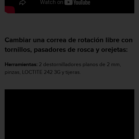
0
0
(
l
l
a
Cambiar una correa de rotación libre con
m
a
tornillos, pasadores de rosca y orejetas:
d
a
Herramientas:
2 destornilladores planos de 2 mm,
g
pinzas, LOCTITE 242 3G y tijeras.
r
a
t
u
i
t
a
)
s
i
t