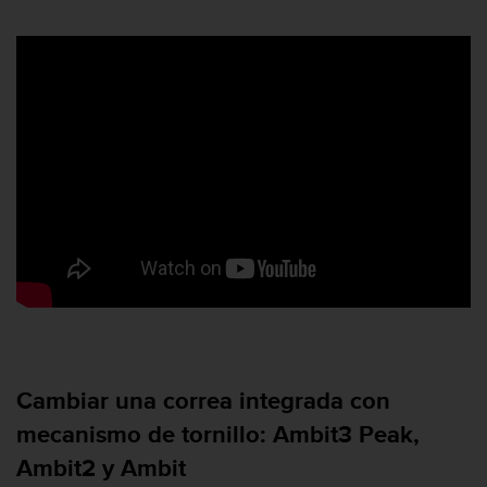
c
o
n
t
a
c
t
o
c
o
n
e
l
d
e
p
a
r
Cambiar una correa integrada con
t
mecanismo de tornillo: Ambit3 Peak,
a
m
Ambit2 y Ambit
e