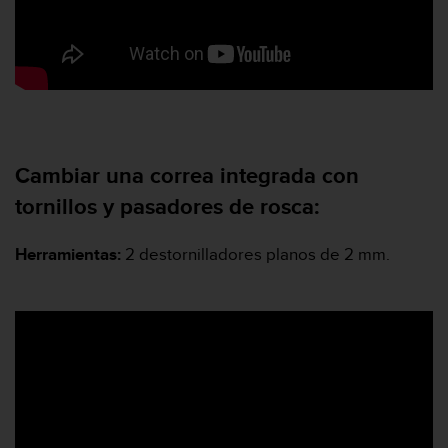
i
e
n
e
s
a
l
g
ú
Cambiar una correa integrada con
n
tornillos y pasadores de rosca:
p
r
o
Herramientas:
2 destornilladores planos de 2 mm.
b
l
e
m
a
p
a
r
a
a