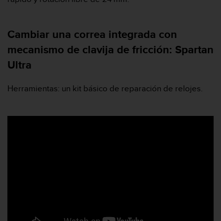
s
,
W
Cambiar una correa integrada con
C
A
mecanismo de clavija de fricción: Spartan
G
Ultra
)
2
.
Herramientas: un kit básico de reparación de relojes.
0
y
o
t
r
a
s
n
o
r
m
a
s