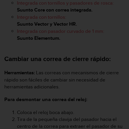
i
Integrada con tornillos y pasadores de rosca:
o
Suunto Core con correa integrada.
w
Integrada con tornillos:
e
Suunto Vector y Vector HR.
b
d
Integrada con pasador curvado de 1 mm:
e
Suunto Elementum.
a
c
u
Cambiar una correa de cierre rápido:
e
r
d
Herramientas:
Las correas con mecanismos de cierre
o
rápido son fáciles de cambiar sin necesidad de
c
herramientas adicionales.
o
n
Para desmontar una correa del reloj:
l
a
s
Coloca el reloj boca abajo.
P
Tira de la pequeña clavija del pasador hacia el
a
centro de la correa para extraer el pasador de su
u