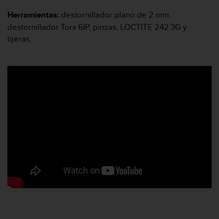
n
Herramientas:
destornillador plano de 2 mm,
t
o
destornillador Torx 6IP, pinzas, LOCTITE 242 3G y
d
tijeras.
e
S
e
r
v
i
c
i
o
a
l
C
l
i
e
n
t
e