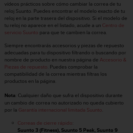
m
vídeos prácticos sobre cómo cambiar la correa de tu
i
reloj Suunto. Puedes encontrar el modelo exacto de tu
s
reloj en la parte trasera del dispositivo. Si el modelo de
o
d
tu reloj no aparece en el listado, acude a un
Centro de
e
servicio Suunto
para que te cambien la correa.
a
l
Siempre encontrarás accesorios y piezas de repuesto
c
adecuadas para tu dispositivo filtrando o buscando por
a
nombre de producto en nuestra página de
Accesorio &
n
z
Piezas de repuesto
. Puedes comprobar la
a
compatibilidad de la correa mientras filtras los
r
productos en la página.
e
l
Nota
: Cualquier daño que sufra el dispositivo durante
n
i
un cambio de correa no autorizado no queda cubierto
v
por la
Garantía internacional limitada Suunto
.
e
l
Correas de cierre rápido
:
d
Suunto 3 (Fitness), Suunto 5 Peak, Suunto 9
e