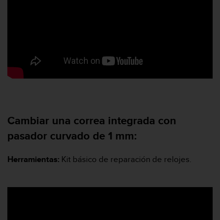
n
t
e
n
i
d
a
e
n
e
s
t
Cambiar una correa integrada con
e
s
pasador curvado de 1 mm:
i
t
Herramientas:
Kit básico de reparación de relojes.
i
o
w
e
b
.