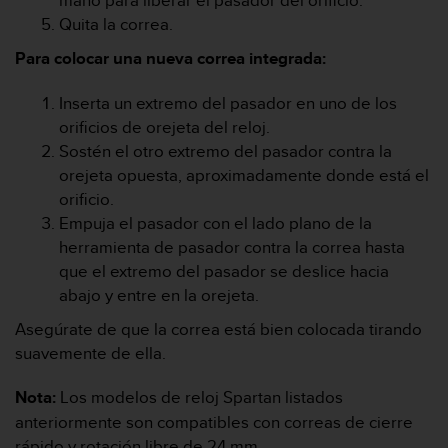
mano para liberar el pasador del orificio.
t
A
Quita la correa.
c
Para colocar una nueva correa integrada:
c
e
s
Inserta un extremo del pasador en uno de los
s
orificios de orejeta del reloj.
i
Sostén el otro extremo del pasador contra la
b
orejeta opuesta, aproximadamente donde está el
i
orificio.
l
i
Empuja el pasador con el lado plano de la
t
herramienta de pasador contra la correa hasta
y
que el extremo del pasador se deslice hacia
G
abajo y entre en la orejeta.
u
i
Asegúrate de que la correa está bien colocada tirando
d
suavemente de ella.
e
l
Nota:
Los modelos de reloj Spartan listados
i
anteriormente son compatibles con correas de cierre
n
e
rápido y rotación libre de 24 mm.