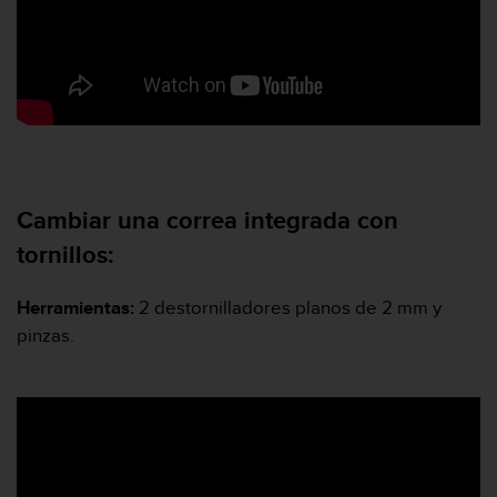
c
c
e
d
e
r
a
l
a
Cambiar una correa integrada con
i
n
tornillos:
f
o
Herramientas
:
2 destornilladores planos de 2 mm y
r
m
pinzas.
a
c
i
ó
n
c
o