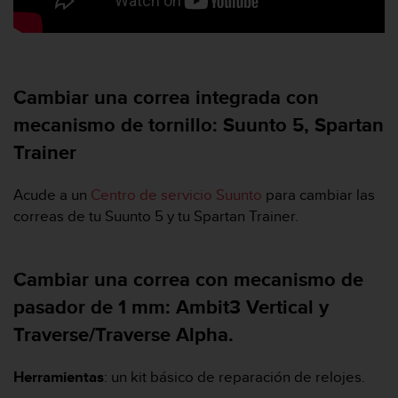
d
e
a
c
c
Cambiar una correa integrada con
e
s
mecanismo de tornillo: Suunto 5, Spartan
i
b
Trainer
i
l
Acude a un
Centro de servicio Suunto
para cambiar las
i
correas de tu Suunto 5 y tu Spartan Trainer.
d
a
d
.
Cambiar una correa con mecanismo de
P
pasador de 1 mm: Ambit3 Vertical y
o
n
Traverse/Traverse Alpha.
t
e
Herramientas
: un kit básico de reparación de relojes.
e
n