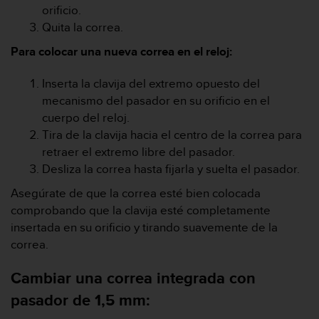
orificio.
t
Quita la correa.
a
s
Para colocar una nueva correa en el reloj:
d
e
Inserta la clavija del extremo opuesto del
a
c
mecanismo del pasador en su orificio en el
c
cuerpo del reloj.
e
Tira de la clavija hacia el centro de la correa para
s
retraer el extremo libre del pasador.
i
Desliza la correa hasta fijarla y suelta el pasador.
b
i
Asegúrate de que la correa esté bien colocada
l
comprobando que la clavija esté completamente
i
d
insertada en su orificio y tirando suavemente de la
a
correa.
d
p
Cambiar una correa integrada con
a
pasador de 1,5 mm:
r
a