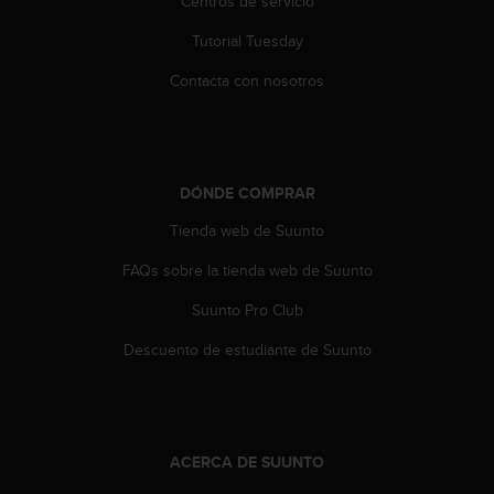
Centros de servicio
c
o
Tutorial Tuesday
n
t
Contacta con nosotros
e
n
i
d
o
DÓNDE COMPRAR
w
Tienda web de Suunto
e
b
FAQs sobre la tienda web de Suunto
(
W
Suunto Pro Club
e
b
Descuento de estudiante de Suunto
C
o
n
t
e
ACERCA DE SUUNTO
n