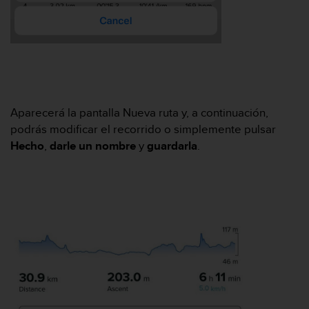
c
o
n
f
o
r
m
i
Aparecerá la pantalla Nueva ruta y, a continuación,
d
podrás modificar el recorrido o simplemente pulsar
a
Hecho
,
darle un nombre
y
guardarla
.
d
A
A
e
n
e
s
t
e
s
i
t