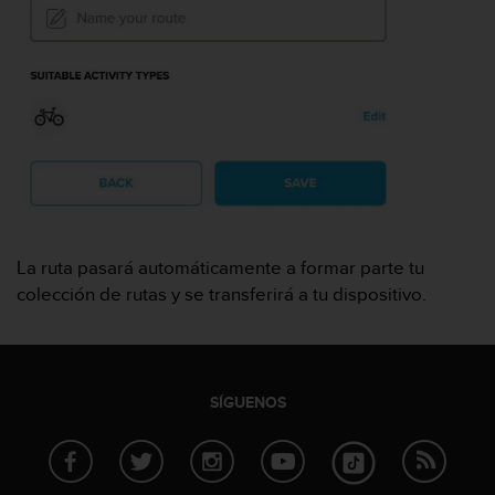
i
o
w
e
b
d
e
a
c
u
e
r
La ruta pasará automáticamente a formar parte tu
d
colección de rutas y se transferirá a tu dispositivo.
o
c
o
n
l
SÍGUENOS
a
s
P
a
u