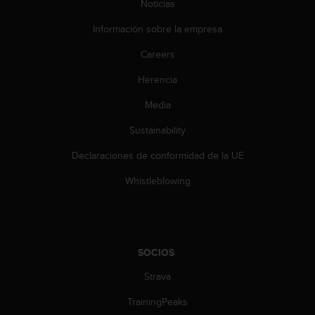
t
Noticias
A
Información sobre la empresa
c
c
Careers
e
s
Herencia
s
i
Media
b
i
Sustainability
l
Declaraciones de conformidad de la UE
i
t
Whistleblowing
y
G
u
i
d
SOCIOS
e
l
Strava
i
n
TrainingPeaks
e