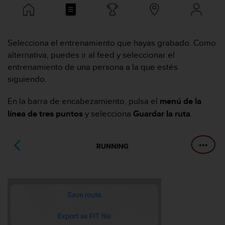
m
i
s
o
d
Selecciona el entrenamiento que hayas grabado. Como
e
alternativa, puedes ir al feed y seleccionar el
a
entrenamiento de una persona a la que estés
l
siguiendo.
c
a
En la barra de encabezamiento, pulsa el
menú de la
n
z
línea de tres puntos
y selecciona
Guardar la ruta
.
a
r
e
l
n
i
v
e
l
d
e