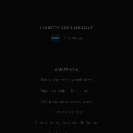
t
a
s
d
COUNTRY AND LANGUAGE
e
a
Nicaragua
c
c
e
s
i
ASISTENCIA
b
i
Devoluciones y reembolsos
l
i
Página principal de asistencia
d
a
Actualizaciones del software
d
Guías del usuario
p
a
Centro de reparaciones de Suunto
r
a