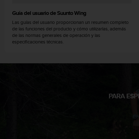
c
o
Guía del usuario de Suunto Wing
n
Las guías del usuario proporcionan un resumen completo
f
de las funciones del producto y cómo utilizarlas, además
o
de las normas generales de operación y las
r
m
especificaciones técnicas.
i
d
a
d
A
A
e
n
PARA ESP
e
s
t
e
s
i
t