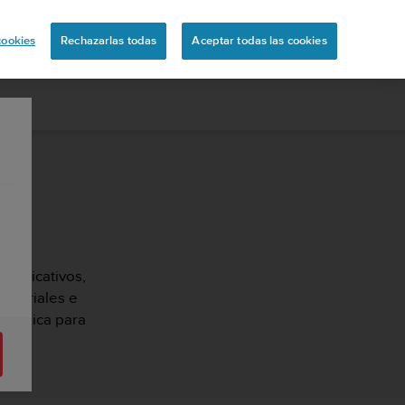
ón
cookies
Rechazarlas todas
Aceptar todas las cookies
 explicativos,
tutoriales e
 técnica para