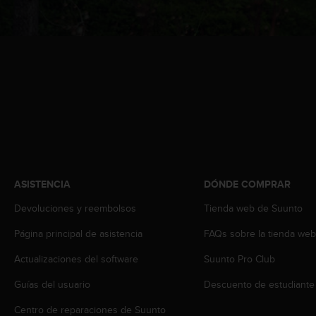
i
o
w
e
b
d
e
a
c
u
e
r
d
ASISTENCIA
DÓNDE COMPRAR
o
c
Devoluciones y reembolsos
Tienda web de Suunto
o
n
Página principal de asistencia
FAQs sobre la tienda we
l
a
Actualizaciones del software
Suunto Pro Club
s
Guías del usuario
Descuento de estudiante
P
a
Centro de reparaciones de Suunto
u