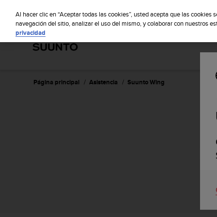
S
S
u
Al hacer clic en “Aceptar todas las cookies”, usted acepta que las cookies 
u
navegación del sitio, analizar el uso del mismo, y colaborar con nuestros e
privacidad
n
t
o
m
a
n
Página principal
Asistencia
Suunto Wing
t
i
e
n
e
s
u
c
o
m
p
r
o