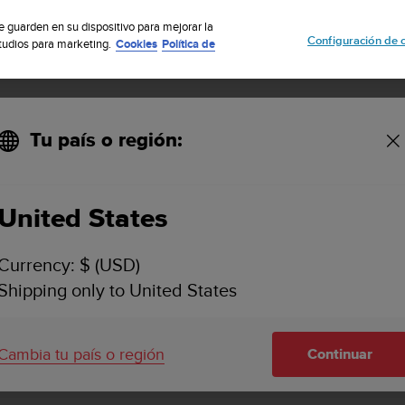
uscribete a nuestro boletín y obtén un 5% de descuento
| Fácil devoluci
se guarden en su dispositivo para mejorar la
Configuración de 
studios para marketing.
Cookies
Política de
Tu país o región:
United States
SUUNTO WING
ASISTENCIA
Currency: $ (USD)
Encuentra guías del usuario, vídeos
Shipping only to United States
preguntas frecuentes, artículos con 
información detallada de asistencia
Suunto Wing.
Cambia tu país o región
Continuar