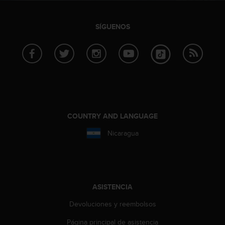
c
o
n
SÍGUENOS
t
e
n
i
d
o
w
e
b
COUNTRY AND LANGUAGE
(
Nicaragua
W
e
b
C
o
n
ASISTENCIA
t
Devoluciones y reembolsos
e
n
Página principal de asistencia