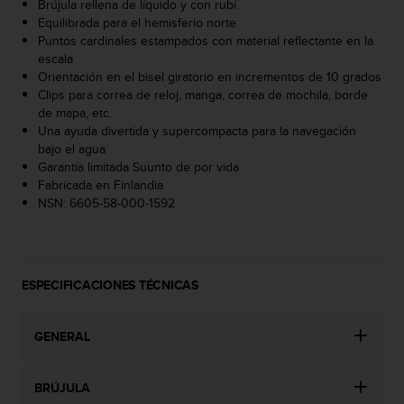
i
Brújula rellena de líquido y con rubí
o
Equilibrada para el hemisferio norte
w
Puntos cardinales estampados con material reflectante en la
e
escala
b
Orientación en el bisel giratorio en incrementos de 10 grados
d
Clips para correa de reloj, manga, correa de mochila, borde
e
de mapa, etc.
a
Una ayuda divertida y supercompacta para la navegación
c
bajo el agua
u
Garantía limitada Suunto de por vida
e
Fabricada en Finlandia
r
NSN: 6605-58-000-1592
d
o
c
o
ESPECIFICACIONES TÉCNICAS
n
l
a
GENERAL
s
P
a
BRÚJULA
u