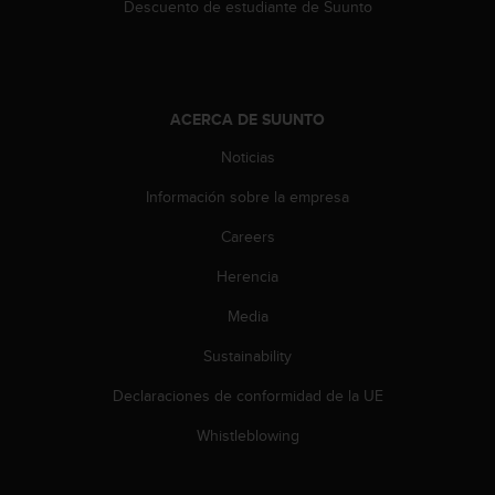
Descuento de estudiante de Suunto
s
,
W
C
A
ACERCA DE SUUNTO
G
)
Noticias
2
.
Información sobre la empresa
0
y
Careers
o
Herencia
t
r
Media
a
s
Sustainability
n
o
Declaraciones de conformidad de la UE
r
m
Whistleblowing
a
s