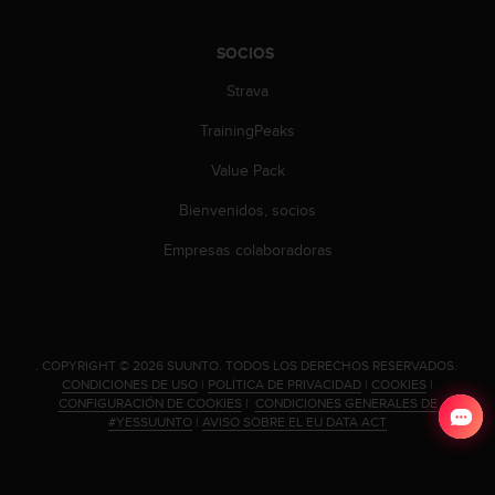
d
e
a
SOCIOS
c
Strava
c
e
TrainingPeaks
s
i
Value Pack
b
i
Bienvenidos, socios
l
i
Empresas colaboradoras
d
a
d
.
P
.
COPYRIGHT © 2026 SUUNTO.
TODOS LOS DERECHOS RESERVADOS.
o
CONDICIONES DE USO
|
POLÍTICA DE PRIVACIDAD
|
COOKIES
|
n
CONFIGURACIÓN DE COOKIES
|
CONDICIONES GENERALES DE
#YESSUUNTO
|
AVISO SOBRE EL EU DATA ACT
t
e
e
n