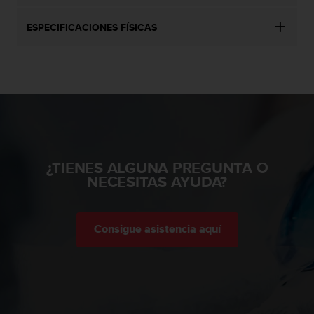
t
a
ESPECIFICACIONES FÍSICAS
s
d
e
a
c
c
e
s
i
¿TIENES ALGUNA PREGUNTA O
b
NECESITAS AYUDA?
i
l
i
d
Consigue asistencia aquí
a
d
p
a
r
a