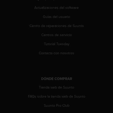
t
A
Actualizaciones del software
c
c
Guías del usuario
e
s
Centro de reparaciones de Suunto
s
Centros de servicio
i
b
Tutorial Tuesday
i
l
Contacta con nosotros
i
t
y
G
u
DÓNDE COMPRAR
i
d
Tienda web de Suunto
e
l
FAQs sobre la tienda web de Suunto
i
Suunto Pro Club
n
e