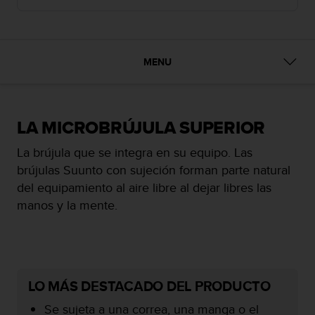
m
i
s
o
d
MENU
e
a
l
c
LA MICROBRÚJULA SUPERIOR
a
n
La brújula que se integra en su equipo. Las
z
brújulas Suunto con sujeción forman parte natural
a
r
del equipamiento al aire libre al dejar libres las
e
manos y la mente.
l
n
i
v
e
l
LO MÁS DESTACADO DEL PRODUCTO
d
Se sujeta a una correa, una manga o el
e