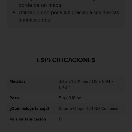
c
borde de un mapa
o
Utilizable con poca luz gracias a sus marcas
n
luminiscentes
f
o
r
m
i
d
a
ESPECIFICACIONES
d
A
A
e
Medidas
30 x 24 x 11 mm / 1.18 x 0.94 x
n
0.43 "
e
Peso
5 g / 0.18 oz
s
t
¿Qué incluye la caja?
Suunto Clipper L/B NH Compass
e
s
País de fabricación
FI
i
t