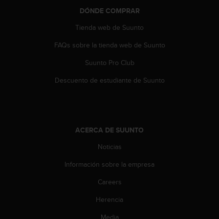
d
DÓNDE COMPRAR
e
a
Tienda web de Suunto
c
c
FAQs sobre la tienda web de Suunto
e
s
Suunto Pro Club
i
Descuento de estudiante de Suunto
b
i
l
i
d
a
ACERCA DE SUUNTO
d
Noticias
.
P
Información sobre la empresa
o
n
Careers
t
e
Herencia
e
Media
n