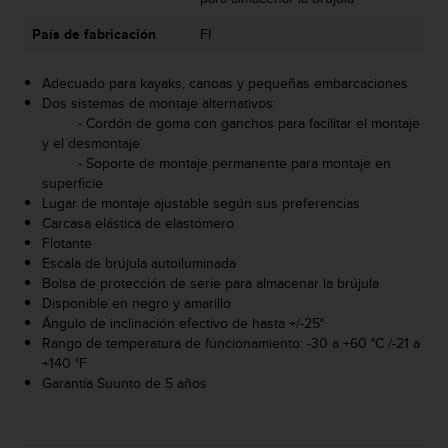
t
País de fabricación
FI
a
s
d
Adecuado para kayaks, canoas y pequeñas embarcaciones
e
Dos sistemas de montaje alternativos:
a
- Cordón de goma con ganchos para facilitar el montaje
c
y el desmontaje
c
- Soporte de montaje permanente para montaje en
e
superficie
s
Lugar de montaje ajustable según sus preferencias
i
Carcasa elástica de elastómero
b
Flotante
i
Escala de brújula autoiluminada
l
Bolsa de protección de serie para almacenar la brújula
i
Disponible en negro y amarillo
d
Ángulo de inclinación efectivo de hasta +/-25°
a
Rango de temperatura de funcionamiento: -30 a +60 °C /-21 a
d
+140 °F
p
Garantía Suunto de 5 años
a
r
a