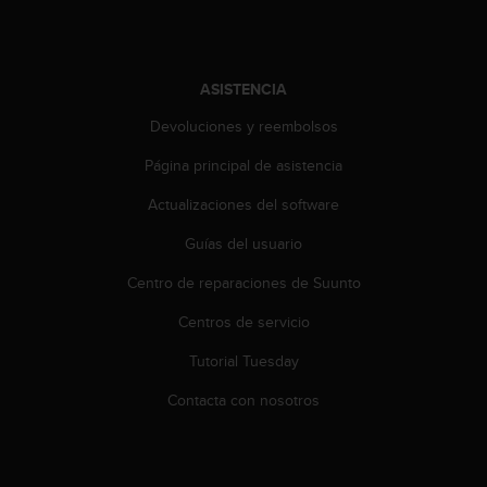
s
,
W
C
ASISTENCIA
A
G
Devoluciones y reembolsos
)
Página principal de asistencia
2
.
Actualizaciones del software
0
y
Guías del usuario
o
t
Centro de reparaciones de Suunto
r
a
Centros de servicio
s
Tutorial Tuesday
n
o
Contacta con nosotros
r
m
a
s