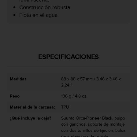
i
Construcción robusta
o
w
Flota en el agua
e
b
d
e
a
c
ESPECIFICACIONES
u
e
r
d
Medidas
88 x 88 x 57 mm / 3.46 x 3.46 x
o
2.24 "
c
o
Peso
136 g / 4.8 oz
n
l
Material de la carcasa:
TPU
a
s
¿Qué incluye la caja?
Suunto Orca-Pioneer Black, pulpo
P
con ganchos, soporte de montaje
a
con dos tornillos de fijación, bolsa
u
para almacenar la brújula