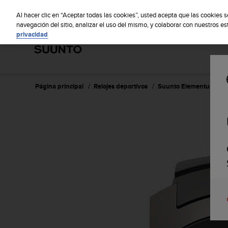
S
S
u
Al hacer clic en “Aceptar todas las cookies”, usted acepta que las cookies 
u
navegación del sitio, analizar el uso del mismo, y colaborar con nuestros e
privacidad
n
t
o
m
a
n
Página principal
Relojes deportivos
Suunto Elementum Aqua 
t
i
e
n
e
s
u
c
o
m
p
r
o