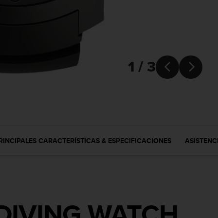
1 / 3


RINCIPALES CARACTERÍSTICAS & ESPECIFICACIONES
ASISTENC
DIVING WATCH