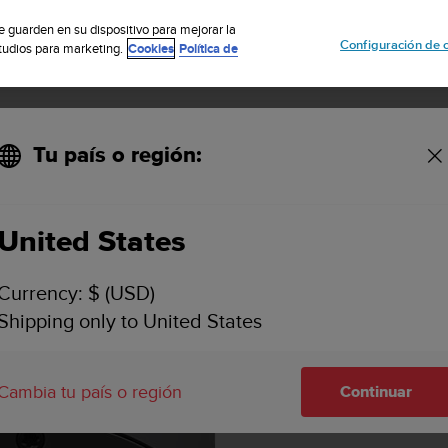
uscribete a nuestro boletín y obtén un 5% de descuento
| Fácil devoluci
se guarden en su dispositivo para mejorar la
Configuración de 
studios para marketing.
Cookies
Política de
Tu país o región:
Black Rubber / light display
United States
Currency: $ (USD)
Shipping only to United States
Cambia tu país o región
Continuar