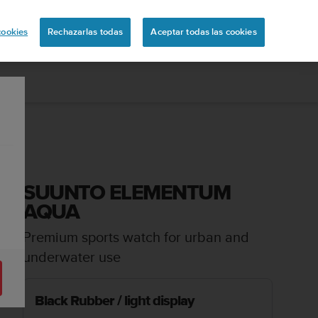
ón
cookies
Rechazarlas todas
Aceptar todas las cookies
SUUNTO ELEMENTUM
AQUA
Premium sports watch for urban and
underwater use
Black Rubber / light display