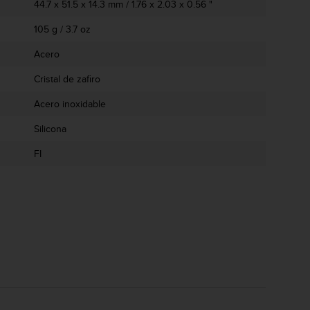
44.7 x 51.5 x 14.3 mm / 1.76 x 2.03 x 0.56 "
105 g / 3.7 oz
Acero
Cristal de zafiro
Acero inoxidable
Silicona
FI