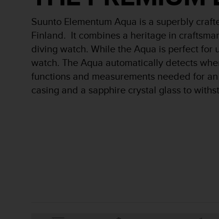
i
o
Suunto Elementum Aqua is a superbly crafte
w
e
Finland. It combines a heritage in craftsman
b
diving watch. While the Aqua is perfect for u
d
watch. The Aqua automatically detects when 
e
a
functions and measurements needed for an e
c
casing and a sapphire crystal glass to with
u
e
r
d
o
c
o
n
l
a
s
P
a
u