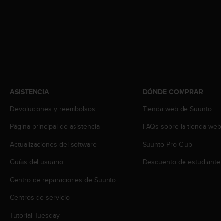
s
,
W
C
A
G
)
2
.
ASISTENCIA
DÓNDE COMPRAR
0
y
Devoluciones y reembolsos
Tienda web de Suunto
o
t
Página principal de asistencia
FAQs sobre la tienda we
r
Actualizaciones del software
Suunto Pro Club
a
s
Guías del usuario
Descuento de estudiante
n
o
Centro de reparaciones de Suunto
r
m
Centros de servicio
a
s
Tutorial Tuesday