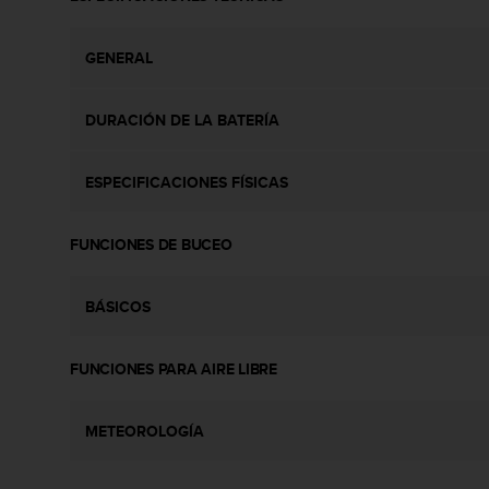
c
o
n
GENERAL
t
e
n
DURACIÓN DE LA BATERÍA
i
d
ESPECIFICACIONES FÍSICAS
o
w
e
FUNCIONES DE BUCEO
b
(
W
BÁSICOS
e
b
C
FUNCIONES PARA AIRE LIBRE
o
n
t
METEOROLOGÍA
e
n