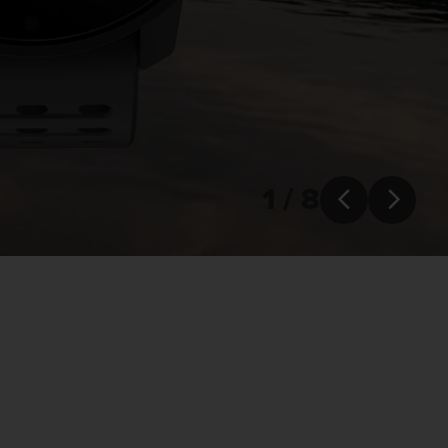
1 / 8

