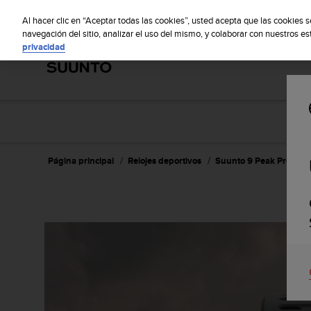
S
S
u
Al hacer clic en “Aceptar todas las cookies”, usted acepta que las cookies 
u
navegación del sitio, analizar el uso del mismo, y colaborar con nuestros e
privacidad
n
t
o
m
a
n
t
i
e
Página principal
Relojes deportivos
Suunto 9 Peak Pro All B
n
e
s
u
c
o
m
p
r
o