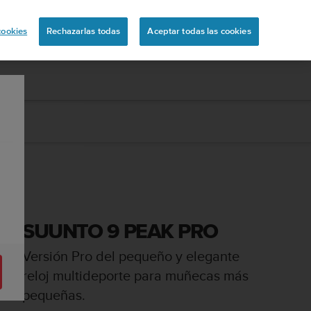
ón
cookies
Rechazarlas todas
Aceptar todas las cookies
SUUNTO 9 PEAK PRO
Versión Pro del pequeño y elegante
reloj multideporte para muñecas más
pequeñas.