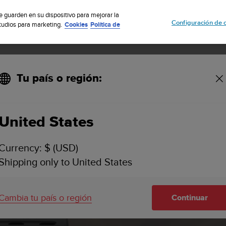
uscribete a nuestro boletín y obtén un 5% de descuento
| Fácil devoluci
se guarden en su dispositivo para mejorar la
Configuración de 
studios para marketing.
Cookies
Política de
Tu país o región:
ESPECIFICACIONES
ASISTENCIA
lack
United States
Currency: $ (USD)
Shipping only to United States
Cambia tu país o región
Continuar