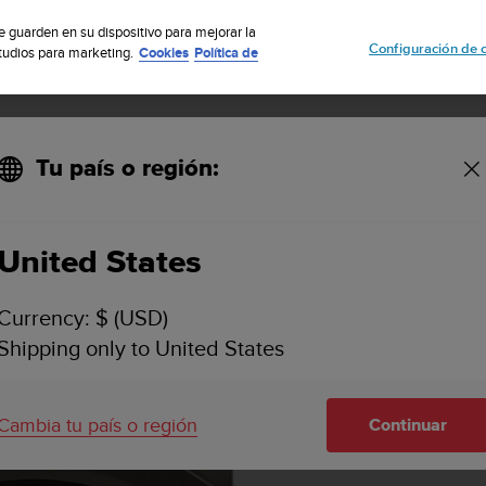
uscribete a nuestro boletín y obtén un 5% de descuento
| Fácil devoluci
se guarden en su dispositivo para mejorar la
Configuración de 
studios para marketing.
Cookies
Política de
Tu país o región:
United States
Currency: $ (USD)
Shipping only to United States
Cambia tu país o región
Continuar