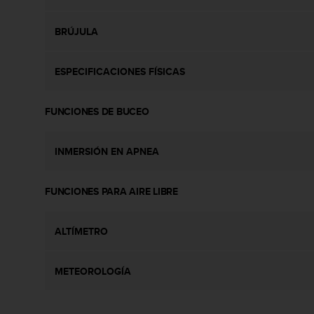
t
A
c
BRÚJULA
c
e
s
ESPECIFICACIONES FÍSICAS
s
i
FUNCIONES DE BUCEO
b
i
l
INMERSIÓN EN APNEA
i
t
y
FUNCIONES PARA AIRE LIBRE
G
u
i
ALTÍMETRO
d
e
l
METEOROLOGÍA
i
n
e