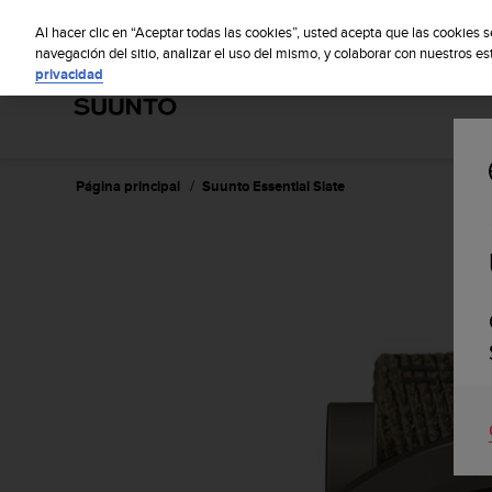
S
S
u
Al hacer clic en “Aceptar todas las cookies”, usted acepta que las cookies 
u
navegación del sitio, analizar el uso del mismo, y colaborar con nuestros e
privacidad
n
t
o
m
a
n
Página principal
Suunto Essential Slate
t
i
e
n
e
s
u
c
o
m
p
r
o