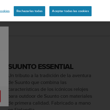
ón
cookies
Rechazarlas todas
Aceptar todas las cookies
SUUNTO ESSENTIAL
Un tributo a la tradición de la aventura
de Suunto que combina las
características de los icónicos relojes
para outdoor de Suunto con materiales
de primera calidad. Fabricado a mano
en Finlandia.