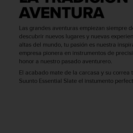
i
AVENTURA
o
w
e
b
Las grandes aventuras empiezan siempre d
d
descubrir nuevos lugares y nuevas experien
e
a
altas del mundo, tu pasión es nuestra inspi
c
empresa pionera en instrumentos de precisi
u
honor a nuestro pasado aventurero.
e
r
El acabado mate de la carcasa y su correa t
d
o
Suunto Essential Slate el instumento perfect
c
o
n
l
a
s
P
a
u