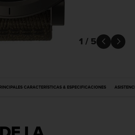
1 / 5


RINCIPALES CARACTERÍSTICAS & ESPECIFICACIONES
ASISTENC
DE LA