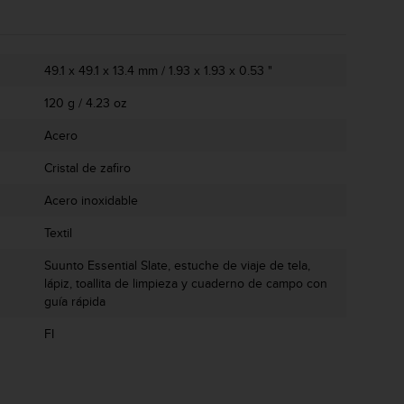
49.1 x 49.1 x 13.4 mm / 1.93 x 1.93 x 0.53 "
120 g / 4.23 oz
Acero
Cristal de zafiro
Acero inoxidable
Textil
Suunto Essential Slate, estuche de viaje de tela,
lápiz, toallita de limpieza y cuaderno de campo con
guía rápida
FI